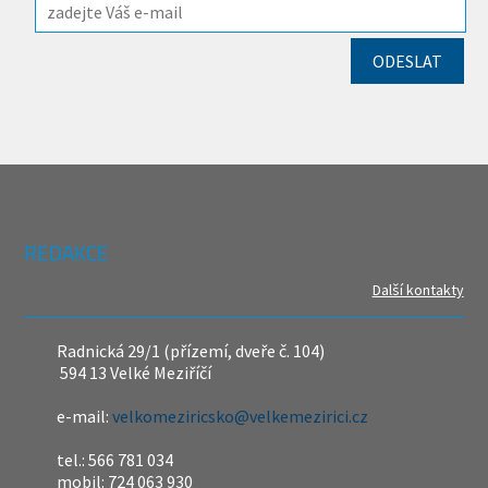
REDAKCE
Další kontakty
Radnická 29/1 (přízemí, dveře č. 104)
594 13 Velké Meziříčí
e-mail:
velkomeziricsko@velkemezirici.cz
tel.: 566 781 034
mobil: 724 063 930