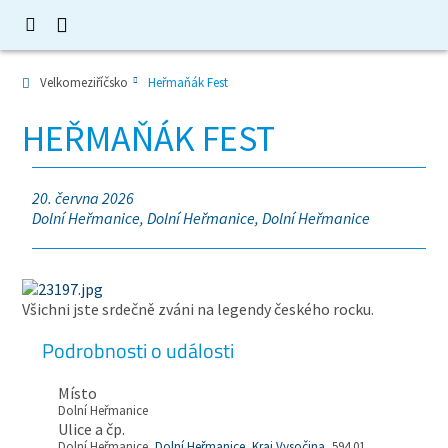
Velkomeziříčsko
Heřmaňák Fest
HEŘMAŇÁK FEST
20. června 2026
Dolní Heřmanice, Dolní Heřmanice, Dolní Heřmanice
Všichni jste srdečně zváni na legendy českého rocku.
Podrobnosti o události
Místo
Dolní Heřmanice
Ulice a čp.
Dolní Heřmanice,
Dolní Heřmanice
,
Kraj Vysočina
, 594 01