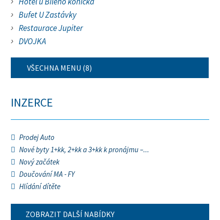
Hotel u Bílého koníčka
Bufet U Zastávky
Restaurace Jupiter
DVOJKA
VŠECHNA MENU (8)
INZERCE
Prodej Auto
Nové byty 1+kk, 2+kk a 3+kk k pronájmu –...
Nový začátek
Doučování MA - FY
Hlídání dítěte
ZOBRAZIT DALŠÍ NABÍDKY