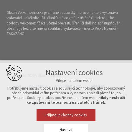
Obsah Velkomeziříčska je chráněn autorským právem, které vykonává
vydavatel. Jakékoliv užití článků a fotografií z tištěné či elektronické
podoby Velkomeziříčska včetně převzetí, šíření či dalšího zpřístupňování
obsahu je bez písemného souhlasu vydavatele – město Velké Meziříčí –
ZAKÁZÁNO.
Nastavení cookies
© Copyright 2026 Velkomeziříčsko
Vítejte na našem webu!
Úvod
Mapa webu
Archiv čísel v PDF
Přihlášení
Potřebujeme nastavit cookies a související technologie, aby zobrazovaný
obsah odpovídal vašim potřebám a vy na webu nalezli přesně to, co
potřebujete. Soubory cookies používané na našem webu
nikdy neslouží
Vytvořeno v xart.cz
ke zjišťování totožnosti uživatelů stránek
.
Přijmout všechny cookies
Nastavit