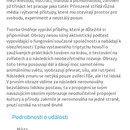
mezi kresbou, ilustrací, malbou a písmomalbou, zároveň
již třináct let pracuje jako tatér. Přirozeně střídá různá
média i výtvarné přístupy, které mu otevírají prostor pro
svobodu, experiment a neustálý posun.
Tvorba Ondřeje vypráví příběhy, které je důležité si
připomínat. Obrazy nesou silný aktivistický podtext
vypovídající o fungování současné společnosti a nabádají k
obezřetnosti. Epika vystaveného triptychu hovoří o
zaužívaných praktikách továren na krásu, o testování na
zvířatech a o následcích neobezřetného rozvoje. Obrazy
toto téma posouvají dál a dávají moc samotnému
animálnímu světu, vyobrazují převrat, sílu, ale i utrpení.
Následek zmaru se netýká pouze zvířecí říše, ale i té lidské.
V prvním obraze vidíme za následek nerovnováhy
bezvládnou lidskou postavu, ta v propojení se svým
navazujícím okolím vyobrazuje neodlučitelné propojení
kultury a přírody. Jakmile je nerovnováha na jedné straně,
pnutí vzniká na straně druhé.
Podrobnosti o události
Místo