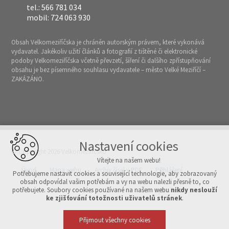
tel.: 566 781 034
mobil: 724 063 930
Obsah Velkomeziříčska je chráněn autorským právem, které vykonává
vydavatel. Jakékoliv užití článků a fotografií z tištěné či elektronické
podoby Velkomeziříčska včetně převzetí, šíření či dalšího zpřístupňování
obsahu je bez písemného souhlasu vydavatele – město Velké Meziříčí –
ZAKÁZÁNO.
Nastavení cookies
© Copyright 2026 Velkomeziříčsko
Vítejte na našem webu!
Úvod
Mapa webu
Archiv čísel v PDF
Přihlášení
Potřebujeme nastavit cookies a související technologie, aby zobrazovaný
obsah odpovídal vašim potřebám a vy na webu nalezli přesně to, co
potřebujete. Soubory cookies používané na našem webu
nikdy neslouží
Vytvořeno v xart.cz
ke zjišťování totožnosti uživatelů stránek
.
Přijmout všechny cookies