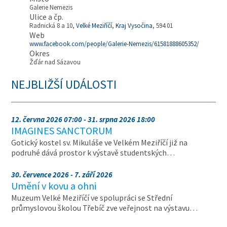
Galerie Nemezis
Ulice a čp.
Radnická 8 a 10,
Velké Meziříčí
,
Kraj Vysočina
, 594 01
Web
www.facebook.com/people/Galerie-Nemezis/61581888605352/
Okres
Žďár nad Sázavou
NEJBLIŽŠÍ UDÁLOSTI
12. června 2026 07:00 - 31. srpna 2026 18:00
IMAGINES SANCTORUM
Gotický kostel sv. Mikuláše ve Velkém Meziříčí již na
podruhé dává prostor k výstavě studentských…
30. července 2026 - 7. září 2026
Umění v kovu a ohni
Muzeum Velké Meziříčí ve spolupráci se Střední
průmyslovou školou Třebíč zve veřejnost na výstavu…