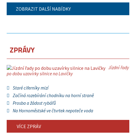
ZOBRAZIT DALŠÍ NABÍDKY
ZPRÁVY
Jízdní řady
po dobu uzavírky silnice na Lavičky
Staré ciferníky mizí
Začíná rozebírání chodníku na horní straně
Prosba a žádost rybářů
Na Hornoměstské ve čtvrtek nepoteče voda
VÍCE ZPRÁV