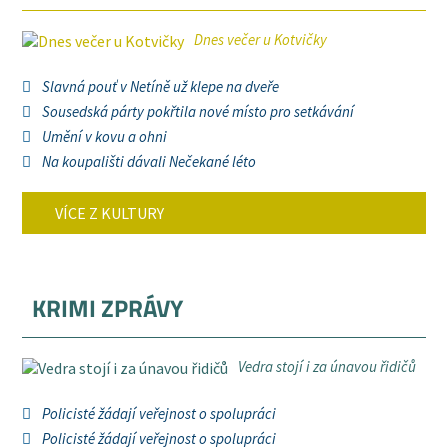
Dnes večer u Kotvičky
Slavná pouť v Netíně už klepe na dveře
Sousedská párty pokřtila nové místo pro setkávání
Umění v kovu a ohni
Na koupališti dávali Nečekané léto
VÍCE Z KULTURY
KRIMI ZPRÁVY
Vedra stojí i za únavou řidičů
Policisté žádají veřejnost o spolupráci
Policisté žádají veřejnost o spolupráci