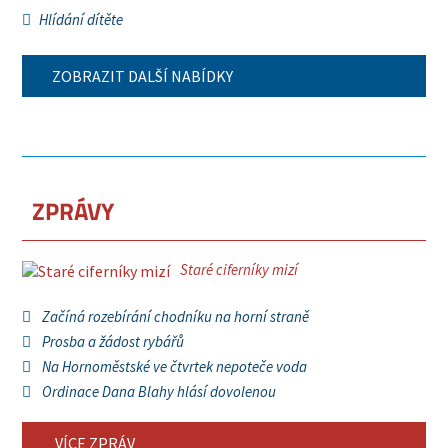
Hlídání dítěte
ZOBRAZIT DALŠÍ NABÍDKY
ZPRÁVY
Staré ciferníky mizí
Začíná rozebírání chodníku na horní straně
Prosba a žádost rybářů
Na Hornoměstské ve čtvrtek nepoteče voda
Ordinace Dana Blahy hlásí dovolenou
VÍCE ZPRÁV