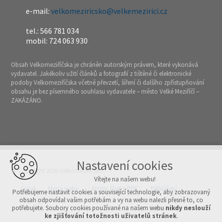
e-mail:
velkomeziricsko@velkemezirici.cz
tel.: 566 781 034
mobil: 724 063 930
Obsah Velkomeziříčska je chráněn autorským právem, které vykonává
vydavatel. Jakékoliv užití článků a fotografií z tištěné či elektronické
podoby Velkomeziříčska včetně převzetí, šíření či dalšího zpřístupňování
obsahu je bez písemného souhlasu vydavatele – město Velké Meziříčí –
ZAKÁZÁNO.
Nastavení cookies
© Copyright 2026 Velkomeziříčsko
Vítejte na našem webu!
Úvod
Mapa webu
Archiv čísel v PDF
Přihlášení
Potřebujeme nastavit cookies a související technologie, aby zobrazovaný
obsah odpovídal vašim potřebám a vy na webu nalezli přesně to, co
potřebujete. Soubory cookies používané na našem webu
nikdy neslouží
Vytvořeno v xart.cz
ke zjišťování totožnosti uživatelů stránek
.