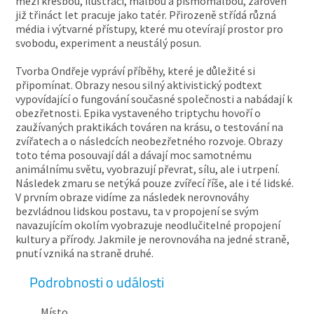
mezi kresbou, ilustrací, malbou a písmomalbou, zároveň
již třináct let pracuje jako tatér. Přirozeně střídá různá
média i výtvarné přístupy, které mu otevírají prostor pro
svobodu, experiment a neustálý posun.
Tvorba Ondřeje vypráví příběhy, které je důležité si
připomínat. Obrazy nesou silný aktivistický podtext
vypovídající o fungování současné společnosti a nabádají k
obezřetnosti. Epika vystaveného triptychu hovoří o
zaužívaných praktikách továren na krásu, o testování na
zvířatech a o následcích neobezřetného rozvoje. Obrazy
toto téma posouvají dál a dávají moc samotnému
animálnímu světu, vyobrazují převrat, sílu, ale i utrpení.
Následek zmaru se netýká pouze zvířecí říše, ale i té lidské.
V prvním obraze vidíme za následek nerovnováhy
bezvládnou lidskou postavu, ta v propojení se svým
navazujícím okolím vyobrazuje neodlučitelné propojení
kultury a přírody. Jakmile je nerovnováha na jedné straně,
pnutí vzniká na straně druhé.
Podrobnosti o události
Místo