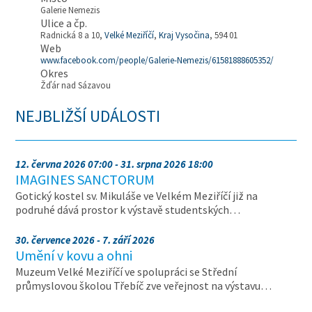
Galerie Nemezis
Ulice a čp.
Radnická 8 a 10,
Velké Meziříčí
,
Kraj Vysočina
, 594 01
Web
www.facebook.com/people/Galerie-Nemezis/61581888605352/
Okres
Žďár nad Sázavou
NEJBLIŽŠÍ UDÁLOSTI
12. června 2026 07:00 - 31. srpna 2026 18:00
IMAGINES SANCTORUM
Gotický kostel sv. Mikuláše ve Velkém Meziříčí již na
podruhé dává prostor k výstavě studentských…
30. července 2026 - 7. září 2026
Umění v kovu a ohni
Muzeum Velké Meziříčí ve spolupráci se Střední
průmyslovou školou Třebíč zve veřejnost na výstavu…