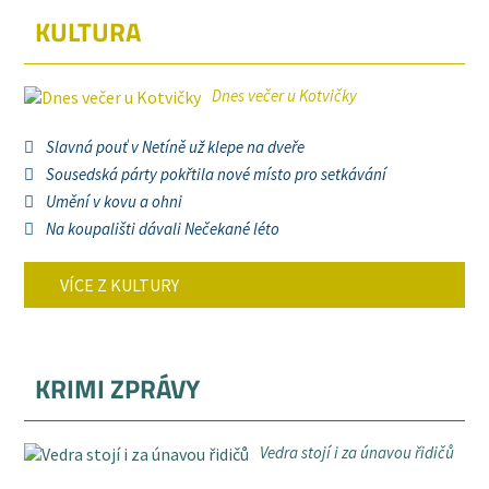
KULTURA
Dnes večer u Kotvičky
Slavná pouť v Netíně už klepe na dveře
Sousedská párty pokřtila nové místo pro setkávání
Umění v kovu a ohni
Na koupališti dávali Nečekané léto
VÍCE Z KULTURY
KRIMI ZPRÁVY
Vedra stojí i za únavou řidičů