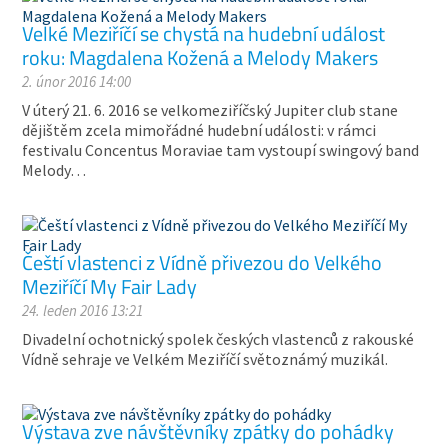
Velké Meziříčí se chystá na hudební událost
roku: Magdalena Kožená a Melody Makers
2. únor 2016 14:00
V úterý 21. 6. 2016 se velkomeziříčský Jupiter club stane
dějištěm zcela mimořádné hudební události: v rámci
festivalu Concentus Moraviae tam vystoupí swingový band
Melody…
Čeští vlastenci z Vídně přivezou do Velkého
Meziříčí My Fair Lady
24. leden 2016 13:21
Divadelní ochotnický spolek českých vlastenců z rakouské
Vídně sehraje ve Velkém Meziříčí světoznámý muzikál.
Výstava zve návštěvníky zpátky do pohádky