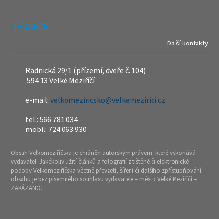
REDAKCE
Další kontakty
Radnická 29/1 (přízemí, dveře č. 104)
594 13 Velké Meziříčí
e-mail:
velkomeziricsko@velkemezirici.cz
tel.: 566 781 034
mobil: 724 063 930
Obsah Velkomeziříčska je chráněn autorským právem, které vykonává
vydavatel. Jakékoliv užití článků a fotografií z tištěné či elektronické
podoby Velkomeziříčska včetně převzetí, šíření či dalšího zpřístupňování
obsahu je bez písemného souhlasu vydavatele – město Velké Meziříčí –
ZAKÁZÁNO.