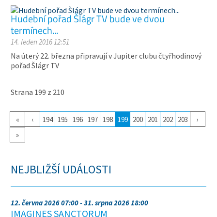
Hudební pořad Šlágr TV bude ve dvou
termínech...
14. leden 2016 12:51
Na úterý 22. března připravují v Jupiter clubu čtyřhodinový
pořad Šlágr TV
Strana 199 z 210
«
‹
194
195
196
197
198
199
200
201
202
203
›
»
NEJBLIŽŠÍ UDÁLOSTI
12. června 2026 07:00 - 31. srpna 2026 18:00
IMAGINES SANCTORUM