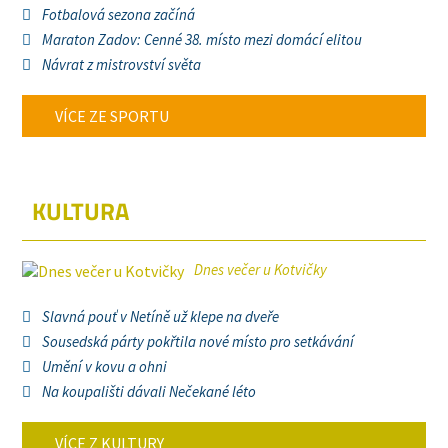
Fotbalová sezona začíná
Maraton Zadov: Cenné 38. místo mezi domácí elitou
Návrat z mistrovství světa
VÍCE ZE SPORTU
KULTURA
Dnes večer u Kotvičky
Slavná pouť v Netíně už klepe na dveře
Sousedská párty pokřtila nové místo pro setkávání
Umění v kovu a ohni
Na koupališti dávali Nečekané léto
VÍCE Z KULTURY