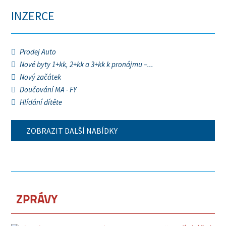
INZERCE
Prodej Auto
Nové byty 1+kk, 2+kk a 3+kk k pronájmu –...
Nový začátek
Doučování MA - FY
Hlídání dítěte
ZOBRAZIT DALŠÍ NABÍDKY
ZPRÁVY