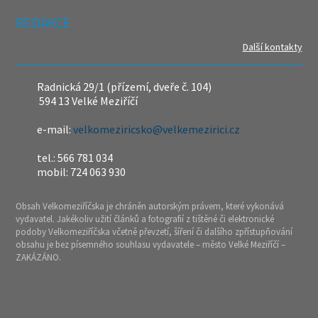
REDAKCE
Další kontakty
Radnická 29/1 (přízemí, dveře č. 104)
594 13 Velké Meziříčí
e-mail:
velkomeziricsko@velkemezirici.cz
tel.: 566 781 034
mobil: 724 063 930
Obsah Velkomeziříčska je chráněn autorským právem, které vykonává
vydavatel. Jakékoliv užití článků a fotografií z tištěné či elektronické
podoby Velkomeziříčska včetně převzetí, šíření či dalšího zpřístupňování
obsahu je bez písemného souhlasu vydavatele – město Velké Meziříčí –
ZAKÁZÁNO.