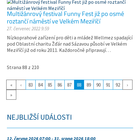
Multižánrový festival Funny Fest již po osmé
roztančí náměstí ve Velkém Meziříčí
27. červenec 2022 9:59
Nízkoprahové zařízení pro děti a mládež Wellmez spadající
pod Oblastní charitu Žďár nad Sázavou působí ve Velkém
Meziříčí již od roku 2011. Každoročně připravují…
Strana 88 z 210
«
‹
83
84
85
86
87
88
89
90
91
92
›
»
NEJBLIŽŠÍ UDÁLOSTI
12. června 2026 07:00 - 31. srpna 2026 18:00