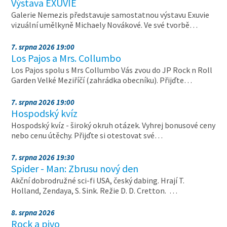
Výstava EXUVIE
Galerie Nemezis představuje samostatnou výstavu Exuvie
vizuální umělkyně Michaely Novákové. Ve své tvorbě…
7. srpna 2026 19:00
Los Pajos a Mrs. Collumbo
Los Pajos spolu s Mrs Collumbo Vás zvou do JP Rock n Roll
Garden Velké Meziříčí (zahrádka obecníku). Přijďte…
7. srpna 2026 19:00
Hospodský kvíz
Hospodský kvíz - široký okruh otázek. Vyhrej bonusové ceny
nebo cenu útěchy. Přijďte si otestovat své…
7. srpna 2026 19:30
Spider - Man: Zbrusu nový den
Akční dobrodružné sci-fi USA, český dabing. Hrají T.
Holland, Zendaya, S. Sink. Režie D. D. Cretton. …
8. srpna 2026
Rock a pivo