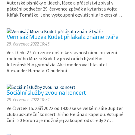
Autorské písničky o lidech, lásce a přátelství zpíval v
páteční podvečer 29. července zpěvák a kytarista Vojta
Kiďák Tomáško. Jeho vystoupení ozvláštnila loketská…
Vernisáž Muzea Kodet přilákala známé tváře
28. červenec 2022 10:45
Ve středu 27. července došlo ke slavnostnímu otevření
rodinného Muzea Kodet v prostorách bývalého
luteránského gymnázia. Akci moderoval hlasatel
Alexander Hemala. O hudební…
Sociální služby zvou na koncert
28. červenec 2022 10:34
Ve čtvrtek 15. září 2022 od 14:00 se ve velkém sále Jupiter
clubu uskuteční koncert Jiřího Helána s kapelou. Vstupné
činí 120 korun a je možné jej zakoupit od středy 27.…