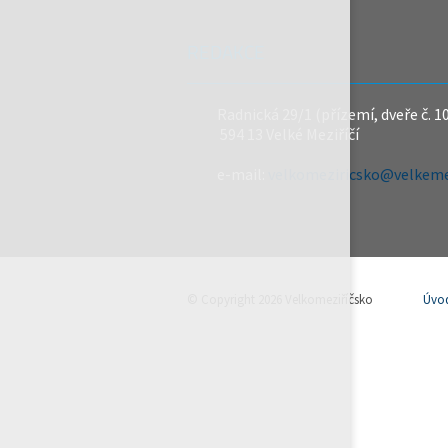
REDAKCE
Radnická 29/1 (přízemí, dveře č. 1
594 13 Velké Meziříčí
e-mail:
velkomeziricsko@velkemez
© Copyright 2026 Velkomeziříčsko
Úvo