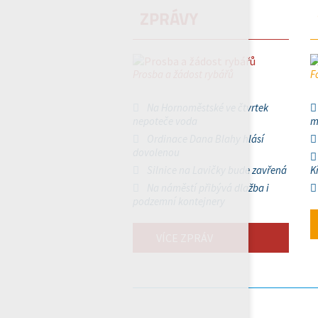
ZPRÁVY
Prosba a žádost rybářů
F
Na Hornoměstské ve čtvrtek
nepoteče voda
m
Ordinace Dana Blahy hlásí
dovolenou
Silnice na Lavičky bude zavřená
K
Na náměstí přibývá dlažba i
podzemní kontejnery
VÍCE ZPRÁV