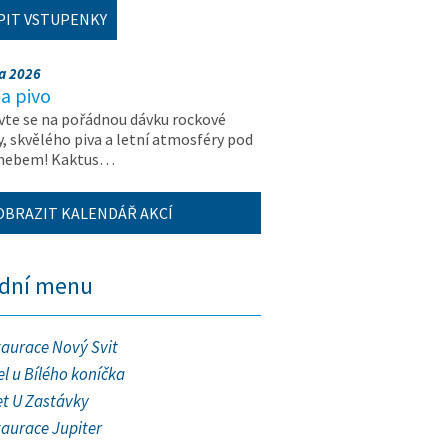
PIT VSTUPENKY
na 2026
a pivo
vte se na pořádnou dávku rockové
, skvělého piva a letní atmosféry pod
 nebem! Kaktus…
OBRAZIT KALENDÁŘ AKCÍ
ední menu
taurace Nový Svit
l u Bílého koníčka
et U Zastávky
taurace Jupiter