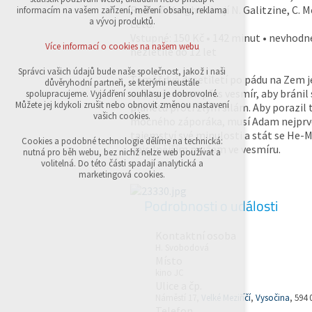
přihlášení, volby jazyka, apod.
Režie T. Knight. Hrají N. Galitzine, C. M
informacím na vašem zařízení, měření obsahu, reklama
a vývoj produktů.
Leto.
Volitelná cookies
Vstupné: 150 Kč • 142 minut • nevhodn
analytická pro anonymizované vyhodnocení
Více informací o cookies na našem webu
nezletilé do 12 let
návštěvnosti
marketingová cookies (Google,Sklik)
Správci vašich údajů bude naše společnost, jakož i naši
Téměř dvě desetiletí po pádu na Zem 
důvěryhodní partneři, se kterými neustále
Více informací o cookies na našem webu
opět přenesen přes vesmír, aby bránil
spolupracujeme. Vyjádření souhlasu je dobrovolné.
Můžete jej kdykoli zrušit nebo obnovit změnou nastavení
planetu proti zlým silám. Aby porazil 
vašich cookies.
mocného záporáka, musí Adam nejprv
tajemství své minulosti a stát se He
Přijmout všechny cookies
Cookies a podobné technologie dělíme na technická:
nejsilnějším mužem ve vesmíru.
nutná pro běh webu, bez nichž nelze web používat a
volitelná. Do této části spadají analytická a
Odmítnout vše
marketingová cookies.
Podrobnosti o události
Kontaktní osoba
H. Svobodová
Místo
kino JC
Ulice a čp.
Náměstí 17,
Velké Meziříčí
,
Vysočina
, 594 
Telefon