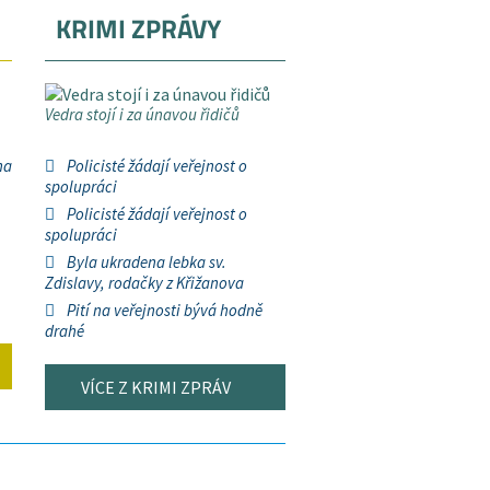
KRIMI ZPRÁVY
Vedra stojí i za únavou řidičů
na
Policisté žádají veřejnost o
spolupráci
Policisté žádají veřejnost o
spolupráci
Byla ukradena lebka sv.
Zdislavy, rodačky z Křižanova
Pití na veřejnosti bývá hodně
drahé
VÍCE Z KRIMI ZPRÁV