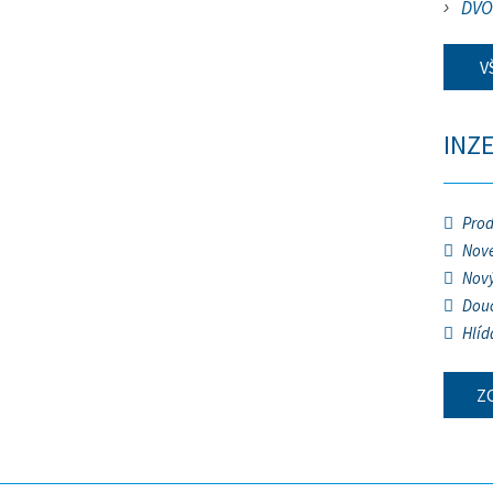
DVO
V
INZ
Prod
Nové
Nový
Douč
Hlíd
Z