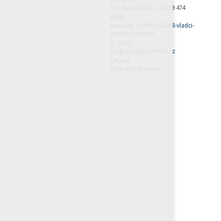
566 782 004, 001, 724 399 474
Web
www.csfd.cz/film/512398-vladci-
vesmiru/prehled/
E-mail
program@jupiterclub.cz
Okres
Žďár nad Sázavou