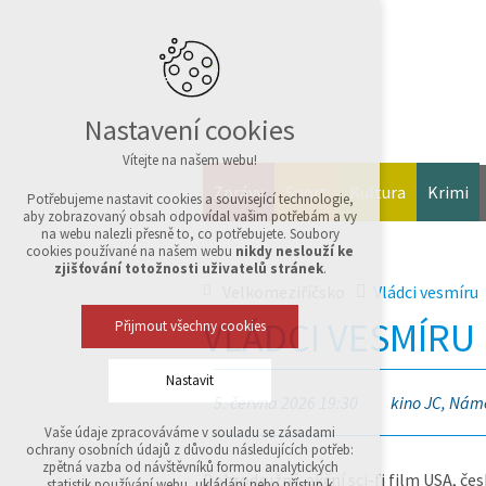
Nastavení cookies
Vítejte na našem webu!
Zprávy
Sport
Kultura
Krimi
Potřebujeme nastavit cookies a související technologie,
aby zobrazovaný obsah odpovídal vašim potřebám a vy
na webu nalezli přesně to, co potřebujete. Soubory
cookies používané na našem webu
nikdy neslouží ke
zjišťování totožnosti uživatelů stránek
.
Velkomeziříčsko
Vládci vesmíru
VLÁDCI VESMÍRU
Přijmout všechny cookies
Nastavit
5. června 2026 19:30
kino JC, Námě
Vaše údaje zpracováváme v souladu se zásadami
Technická cookies
ochrany osobních údajů z důvodu následujících potřeb:
nutná pro provozování webu
zpětná vazba od návštěvníků formou analytických
Dobrodružný, akční sci-fi film USA, čes
udržení kontextu stránek (session): případná
statistik používání webu, ukládání nebo přístup k