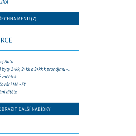
JKA
ŠECHNA MENU (7)
ERCE
ej Auto
 byty 1+kk, 2+kk a 3+kk k pronájmu –...
 začátek
ování MA - FY
ání dítěte
OBRAZIT DALŠÍ NABÍDKY