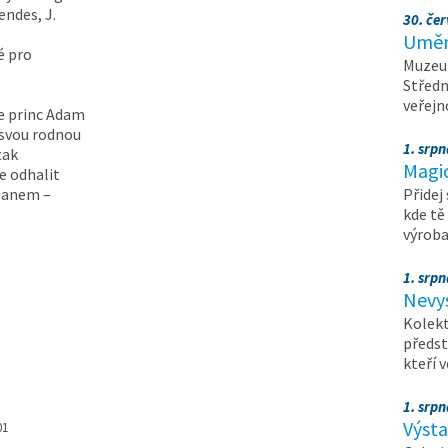
endes, J.
30. čer
Umění
é pro
Muzeum
Středn
veřejn
je princ Adam
 svou rodnou
1. srpn
tak
Magi
e odhalit
-Manem –
Přidej
kde tě
výrob
1. srpn
Nevy
Kolekt
předst
kteří 
1. srpn
Výst
01