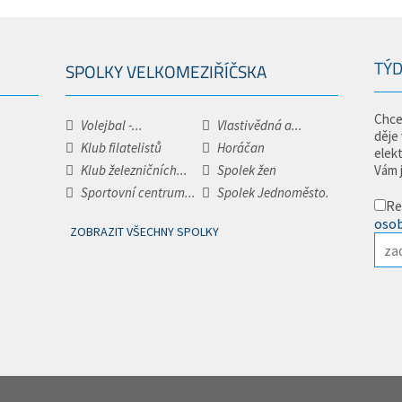
TÝD
SPOLKY VELKOMEZIŘÍČSKA
Chce
Volejbal -...
Vlastivědná a...
děje
Klub filatelistů
Horáčan
elek
Klub železničních...
Spolek žen
Vám 
Sportovní centrum...
Spolek Jednoměsto.
Re
osob
ZOBRAZIT VŠECHNY SPOLKY