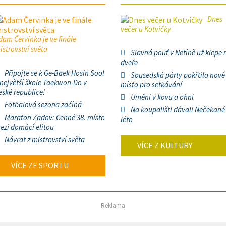
Dnes
večer u Kotvičky
dam Červinka je ve finále
istrovství světa
Slavná pouť v Netíně už klepe 
dveře
Připojte se k Ge-Baek Hosin Sool
Sousedská párty pokřtila nové
 největší škole Taekwon-Do v
místo pro setkávání
eské republice!
Umění v kovu a ohni
Fotbalová sezona začíná
Na koupališti dávali Nečekané
Maraton Zadov: Cenné 38. místo
léto
ezi domácí elitou
Návrat z mistrovství světa
VÍCE Z KULTURY
VÍCE ZE SPORTU
Reklama