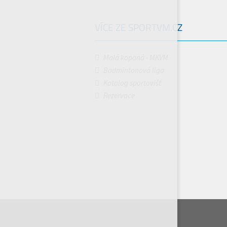
VÍCE ZE SPORTVM.CZ
Malá kopaná - MKVM
Badmintonová liga
Katalog sportovišť
Rezervace