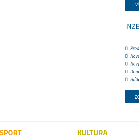
V
INZ
Prod
Nové
Nový
Douč
Hlíd
Z
SPORT
KULTURA