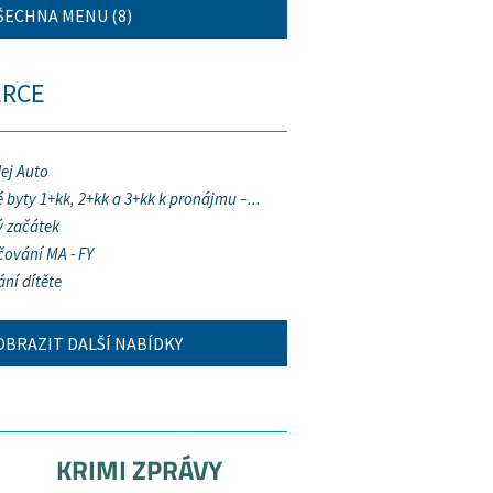
ŠECHNA MENU (8)
ERCE
ej Auto
 byty 1+kk, 2+kk a 3+kk k pronájmu –...
 začátek
ování MA - FY
ání dítěte
OBRAZIT DALŠÍ NABÍDKY
KRIMI ZPRÁVY