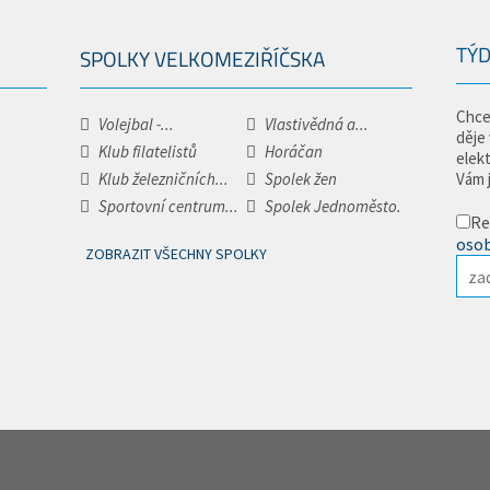
TÝD
SPOLKY VELKOMEZIŘÍČSKA
Chce
Volejbal -...
Vlastivědná a...
děje
Klub filatelistů
Horáčan
elek
Klub železničních...
Spolek žen
Vám 
Sportovní centrum...
Spolek Jednoměsto.
Re
osob
ZOBRAZIT VŠECHNY SPOLKY