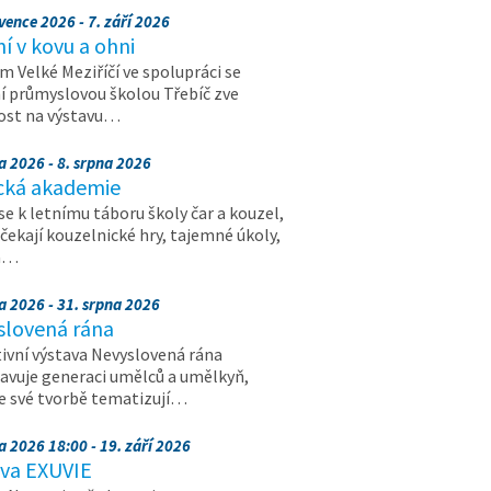
vence 2026 - 7. září 2026
 v kovu a ohni
 Velké Meziříčí ve spolupráci se
í průmyslovou školou Třebíč zve
ost na výstavu…
a 2026 - 8. srpna 2026
cká akademie
 se k letnímu táboru školy čar a kouzel,
 čekají kouzelnické hry, tajemné úkoly,
a…
a 2026 - 31. srpna 2026
slovená rána
ivní výstava Nevyslovená rána
avuje generaci umělců a umělkyň,
ve své tvorbě tematizují…
a 2026 18:00 - 19. září 2026
ava EXUVIE