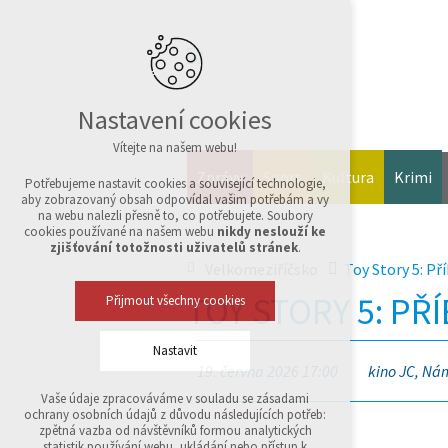
Nastavení cookies
Vítejte na našem webu!
Zprávy
Sport
Kultura
Krimi
Potřebujeme nastavit cookies a související technologie,
aby zobrazovaný obsah odpovídal vašim potřebám a vy
na webu nalezli přesně to, co potřebujete. Soubory
cookies používané na našem webu
nikdy neslouží ke
zjišťování totožnosti uživatelů stránek
.
Velkomeziříčsko
Toy Story 5: Př
TOY STORY 5: PŘ
Přijmout všechny cookies
Nastavit
19. června 2026 17:00
kino JC, Nám
Vaše údaje zpracováváme v souladu se zásadami
Technická cookies
ochrany osobních údajů z důvodu následujících potřeb:
nutná pro provozování webu
zpětná vazba od návštěvníků formou analytických
udržení kontextu stránek (session): případná
statistik používání webu, ukládání nebo přístup k