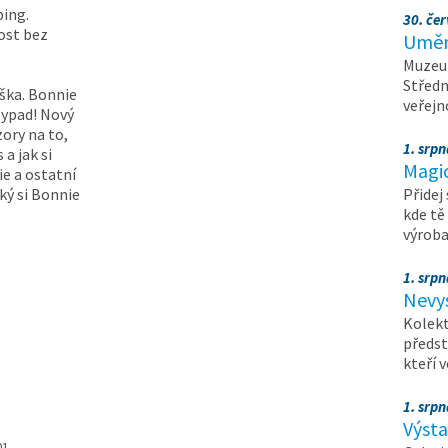
bing.
30. čer
ost bez
Umění
Muzeum
Středn
ška. Bonnie
veřejn
lypad! Nový
ory na to,
1. srpn
 a jak si
Magi
ie a ostatní
ký si Bonnie
Přidej
kde tě
výrob
1. srpn
Nevy
Kolekt
předst
kteří 
1. srpn
Výst
01