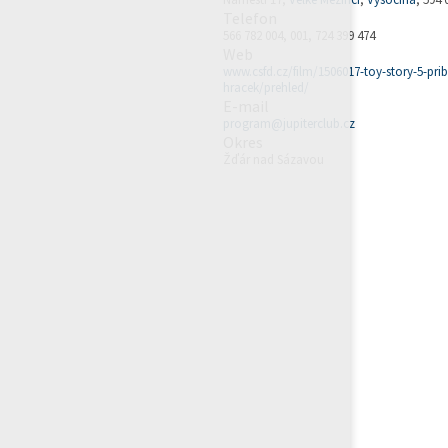
Telefon
566 782 004, 001, 724 399 474
Web
www.csfd.cz/film/1506017-toy-story-5-pri
hracek/prehled/
E-mail
program@jupiterclub.cz
Okres
Žďár nad Sázavou