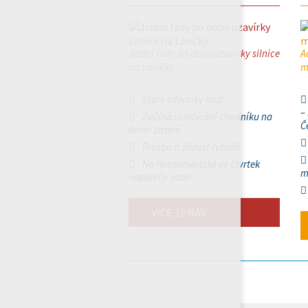
Jízdní řady po dobu uzavírky silnice
A
na Lavičky
m
Staré ciferníky mizí
–
Začíná rozebírání chodníku na
Č
horní straně
Prosba a žádost rybářů
Na Hornoměstské ve čtvrtek
m
nepoteče voda
VÍCE ZPRÁV