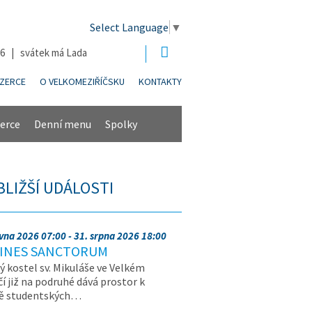
Select Language
▼
26 | svátek má Lada
NZERCE
O VELKOMEZIŘÍČSKU
KONTAKTY
erce
Denní menu
Spolky
BLIŽŠÍ UDÁLOSTI
rvna 2026 07:00 - 31. srpna 2026 18:00
INES SANCTORUM
ý kostel sv. Mikuláše ve Velkém
čí již na podruhé dává prostor k
vě studentských…