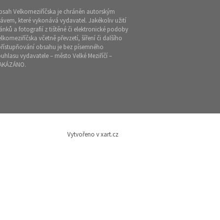
bsah Velkomeziříčska je chráněn autorským
ávem, které vykonává vydavatel. Jakékoliv užití
ánků a fotografií z tištěné či elektronické podoby
lkomeziříčska včetně převzetí, šíření či dalšího
přístupňování obsahu je bez písemného
uhlasu vydavatele – město Velké Meziříčí –
AKÁZÁNO.
Vytvořeno v xart.cz