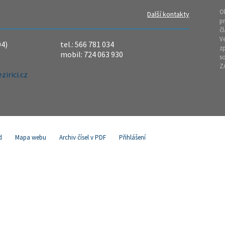
O
Další kontakty
pr
čl
Ve
04)
tel.: 566 781 034
z
mobil: 724 063 930
so
Z
irici.cz
d
Mapa webu
Archiv čísel v PDF
Přihlášení