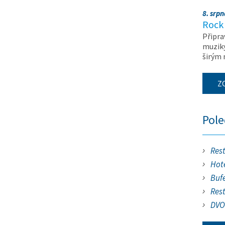
8. srp
Rock 
Připra
muziky
širým
Z
Pol
Res
Hote
Buf
Res
DVO