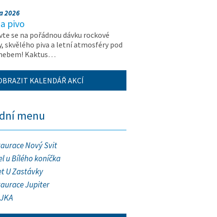
na 2026
a pivo
vte se na pořádnou dávku rockové
, skvělého piva a letní atmosféry pod
 nebem! Kaktus…
OBRAZIT KALENDÁŘ AKCÍ
ední menu
taurace Nový Svit
l u Bílého koníčka
et U Zastávky
taurace Jupiter
JKA