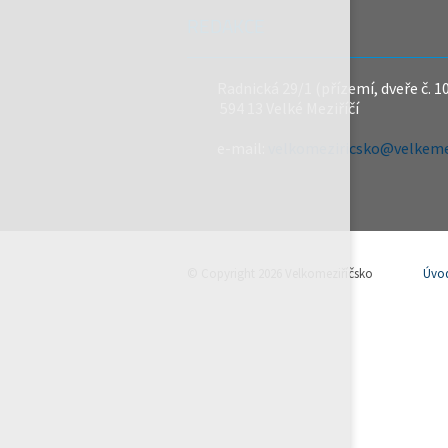
REDAKCE
Radnická 29/1 (přízemí, dveře č. 1
594 13 Velké Meziříčí
e-mail:
velkomeziricsko@velkemez
© Copyright 2026 Velkomeziříčsko
Úvo