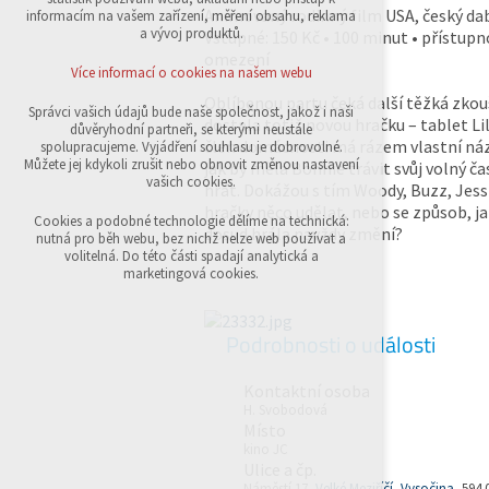
přihlášení, volby jazyka, apod.
Animovaný rodinný film USA, český da
informacím na vašem zařízení, měření obsahu, reklama
a vývoj produktů.
Vstupné: 150 Kč • 100 minut • přístupn
Volitelná cookies
omezení
analytická pro anonymizované vyhodnocení
Více informací o cookies na našem webu
návštěvnosti
Oblíbenou partu čeká další těžká zkou
marketingová cookies (Google,Sklik)
Správci vašich údajů bude naše společnost, jakož i naši
dostala totiž novou hračku – tablet Li
důvěryhodní partneři, se kterými neustále
Více informací o cookies na našem webu
člen domácnosti má rázem vlastní náz
spolupracujeme. Vyjádření souhlasu je dobrovolné.
Můžete jej kdykoli zrušit nebo obnovit změnou nastavení
jak by měla Bonnie trávit svůj volný čas
vašich cookies.
hrát. Dokážou s tím Woody, Buzz, Jess
hračky něco udělat, nebo se způsob, ja
Přijmout všechny cookies
Cookies a podobné technologie dělíme na technická:
dosud hrála navždy změní?
nutná pro běh webu, bez nichž nelze web používat a
volitelná. Do této části spadají analytická a
Odmítnout vše
marketingová cookies.
Podrobnosti o události
Kontaktní osoba
H. Svobodová
Místo
kino JC
Ulice a čp.
Náměstí 17,
Velké Meziříčí
,
Vysočina
, 594 