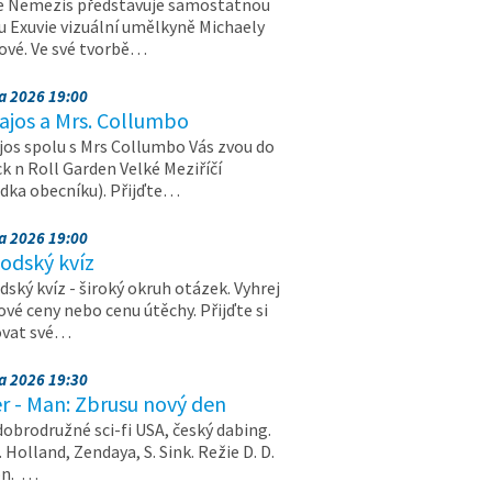
e Nemezis představuje samostatnou
u Exuvie vizuální umělkyně Michaely
vé. Ve své tvorbě…
na 2026 19:00
ajos a Mrs. Collumbo
jos spolu s Mrs Collumbo Vás zvou do
k n Roll Garden Velké Meziříčí
dka obecníku). Přijďte…
na 2026 19:00
odský kvíz
ský kvíz - široký okruh otázek. Vyhrej
vé ceny nebo cenu útěchy. Přijďte si
ovat své…
na 2026 19:30
r - Man: Zbrusu nový den
dobrodružné sci-fi USA, český dabing.
. Holland, Zendaya, S. Sink. Režie D. D.
on. …