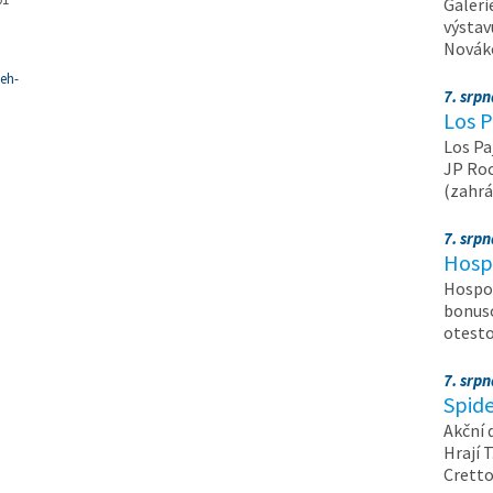
Galeri
výstav
Nováko
beh-
7. srp
Los P
Los Pa
JP Roc
(zahrá
7. srp
Hosp
Hospod
bonuso
otest
7. srp
Spide
Akční 
Hrají T
Crett