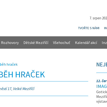
7. srpen 20
TVOŘTE S NÁMI
I
Rozhovory
Dětské Meziříčí
Všehochuť
Kalendář akcí
Inz
NEJ
íběh hraček
ÍBĚH HRAČEK
12. če
IMAG
ěstí 17, Velké Meziříčí
Gotick
Meziří
výsta