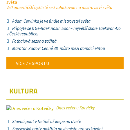
Velkomeziříčští cyklisté se kvalifikovali na mistrovství světa
Adam Červinka je ve finále mistrovství světa
Připojte se k Ge-Baek Hosin Sool – největší škole Taekwon-Do
v České republice!
Fotbalová sezona začíná
Maraton Zadov: Cenné 38. místo mezi domácí elitou
VÍCE ZE SPORTU
KULTURA
Dnes večer u Kotvičky
Slavná pouť v Netíně už klepe na dveře
Sousedská párty pokřtila nové místo pro setkávání