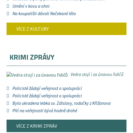
Umění v kovu a ohni
Na koupališti dávali Nečekané léto
VÍCE Z KULTURY
KRIMI ZPRÁVY
Vedra stojí i za únavou řidičů
Policisté žádají veřejnost o spolupráci
Policisté žádají veřejnost o spolupráci
Byla ukradena lebka sv. Zdislavy, rodačky z Křižanova
Pití na veřejnosti bývá hodně drahé
VÍCE Z KRIMI ZPRÁV