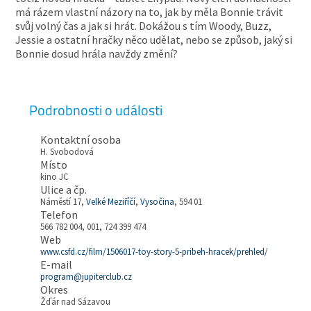
má rázem vlastní názory na to, jak by měla Bonnie trávit
svůj volný čas a jak si hrát. Dokážou s tím Woody, Buzz,
Jessie a ostatní hračky něco udělat, nebo se způsob, jaký si
Bonnie dosud hrála navždy změní?
Podrobnosti o události
Kontaktní osoba
H. Svobodová
Místo
kino JC
Ulice a čp.
Náměstí 17,
Velké Meziříčí
,
Vysočina
, 594 01
Telefon
566 782 004, 001, 724 399 474
Web
www.csfd.cz/film/1506017-toy-story-5-pribeh-hracek/prehled/
E-mail
program@jupiterclub.cz
Okres
Žďár nad Sázavou