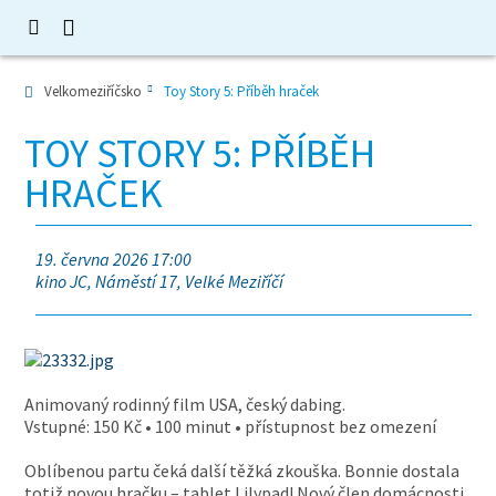
Velkomeziříčsko
Toy Story 5: Příběh hraček
TOY STORY 5: PŘÍBĚH
HRAČEK
19. června 2026 17:00
kino JC, Náměstí 17, Velké Meziříčí
Animovaný rodinný film USA, český dabing.
Vstupné: 150 Kč • 100 minut • přístupnost bez omezení
Oblíbenou partu čeká další těžká zkouška. Bonnie dostala
totiž novou hračku – tablet Lilypad! Nový člen domácnosti