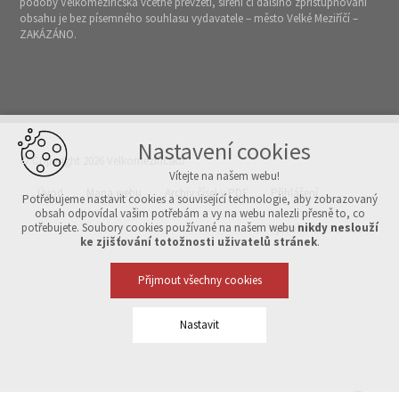
podoby Velkomeziříčska včetně převzetí, šíření či dalšího zpřístupňování
obsahu je bez písemného souhlasu vydavatele – město Velké Meziříčí –
ZAKÁZÁNO.
Nastavení cookies
© Copyright 2026 Velkomeziříčsko
Vítejte na našem webu!
Úvod
Mapa webu
Archiv čísel v PDF
Přihlášení
Potřebujeme nastavit cookies a související technologie, aby zobrazovaný
obsah odpovídal vašim potřebám a vy na webu nalezli přesně to, co
potřebujete. Soubory cookies používané na našem webu
nikdy neslouží
Vytvořeno v xart.cz
ke zjišťování totožnosti uživatelů stránek
.
Přijmout všechny cookies
Nastavit
Technická cookies
nutná pro provozování webu