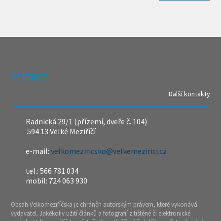
REDAKCE
Další kontakty
Radnická 29/1 (přízemí, dveře č. 104)
594 13 Velké Meziříčí
e-mail:
velkomeziricsko@velkemezirici.cz
tel.: 566 781 034
mobil: 724 063 930
Obsah Velkomeziříčska je chráněn autorským právem, které vykonává
vydavatel. Jakékoliv užití článků a fotografií z tištěné či elektronické