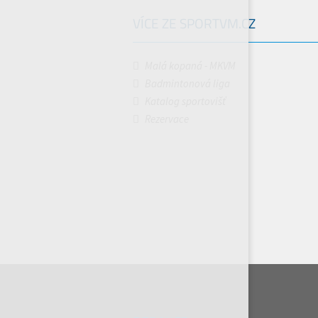
VÍCE ZE SPORTVM.CZ
Malá kopaná - MKVM
Badmintonová liga
Katalog sportovišť
Rezervace