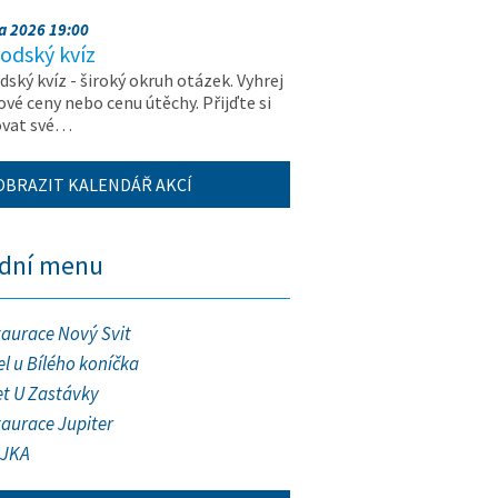
na 2026 19:00
odský kvíz
ský kvíz - široký okruh otázek. Vyhrej
vé ceny nebo cenu útěchy. Přijďte si
ovat své…
OBRAZIT KALENDÁŘ AKCÍ
ední menu
taurace Nový Svit
l u Bílého koníčka
et U Zastávky
taurace Jupiter
JKA