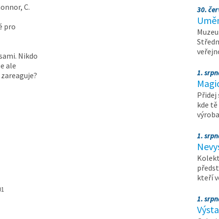
Connor, C.
30. čer
Umění
é pro
Muzeum
Středn
veřejn
 sami. Nikdo
e ale
1. srpn
 zareaguje?
Magi
Přidej
kde tě
výrob
1. srpn
Nevy
Kolekt
předst
kteří 
01
1. srpn
Výst