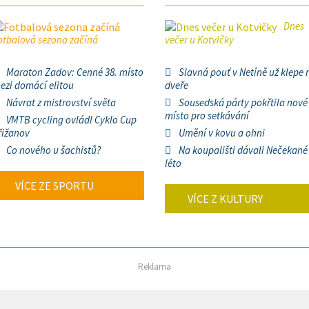
Dnes
otbalová sezona začíná
večer u Kotvičky
Maraton Zadov: Cenné 38. místo
Slavná pouť v Netíně už klepe 
ezi domácí elitou
dveře
Návrat z mistrovství světa
Sousedská párty pokřtila nové
místo pro setkávání
VMTB cycling ovládl Cyklo Cup
řižanov
Umění v kovu a ohni
Co nového u šachistů?
Na koupališti dávali Nečekané
léto
VÍCE ZE SPORTU
VÍCE Z KULTURY
Reklama