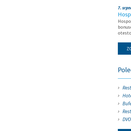
7. srp
Hosp
Hospod
bonuso
otest
Z
Pol
Res
Hote
Buf
Res
DVO