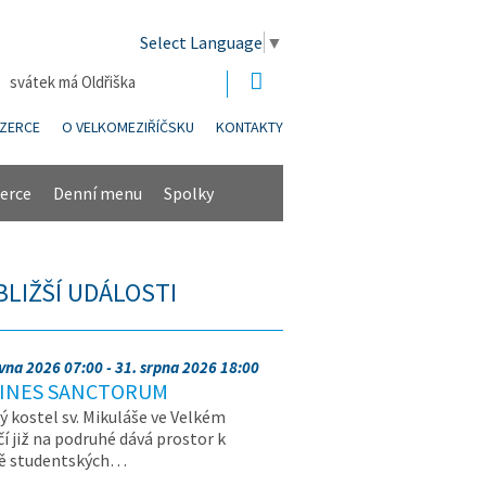
Select Language
▼
| svátek má Oldřiška
NZERCE
O VELKOMEZIŘÍČSKU
KONTAKTY
erce
Denní menu
Spolky
BLIŽŠÍ UDÁLOSTI
rvna 2026 07:00 - 31. srpna 2026 18:00
INES SANCTORUM
ý kostel sv. Mikuláše ve Velkém
čí již na podruhé dává prostor k
vě studentských…