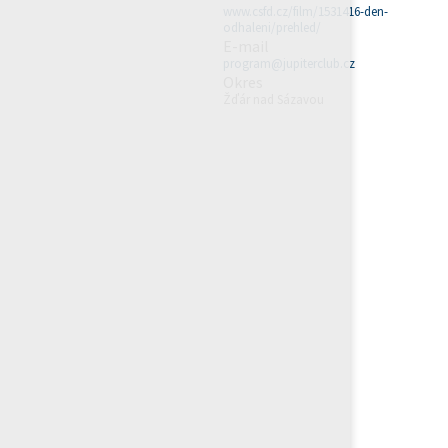
www.csfd.cz/film/1531416-den-
odhaleni/prehled/
E-mail
program@jupiterclub.cz
Okres
Žďár nad Sázavou