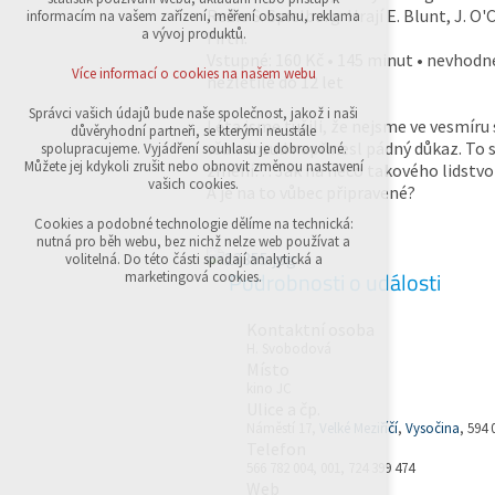
přihlášení, volby jazyka, apod.
Režie S. Spielberg. Hrají E. Blunt, J. O'
informacím na vašem zařízení, měření obsahu, reklama
a vývoj produktů.
Firth.
Volitelná cookies
Vstupné: 160 Kč • 145 minut • nevhodn
analytická pro anonymizované vyhodnocení
Více informací o cookies na našem webu
nezletilé do 12 let
návštěvnosti
marketingová cookies (Google,Sklik)
Správci vašich údajů bude naše společnost, jakož i naši
Léta jsme tušili, že nejsme ve vesmíru
důvěryhodní partneři, se kterými neustále
Více informací o cookies na našem webu
však dosud nepřinesl pádný důkaz. To s
spolupracujeme. Vyjádření souhlasu je dobrovolné.
Můžete jej kdykoli zrušit nebo obnovit změnou nastavení
změní… Jak na něco takového lidstvo
vašich cookies.
A je na to vůbec připravené?
Přijmout všechny cookies
Cookies a podobné technologie dělíme na technická:
nutná pro běh webu, bez nichž nelze web používat a
volitelná. Do této části spadají analytická a
Odmítnout vše
Podrobnosti o události
marketingová cookies.
Kontaktní osoba
H. Svobodová
Místo
kino JC
Ulice a čp.
Náměstí 17,
Velké Meziříčí
,
Vysočina
, 594 
Telefon
566 782 004, 001, 724 399 474
Web