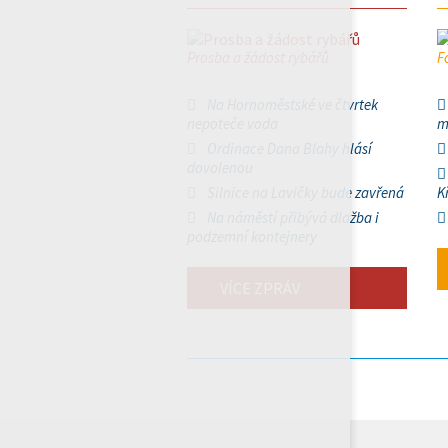
Prosba a žádost rybářů
F
Na Hornoměstské ve čtvrtek
nepoteče voda
m
Ordinace Dana Blahy hlásí
dovolenou
Silnice na Lavičky bude zavřená
K
Na náměstí přibývá dlažba i
podzemní kontejnery
VÍCE ZPRÁV