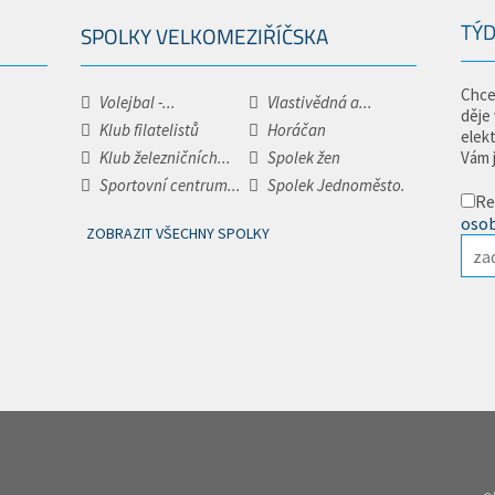
TÝD
SPOLKY VELKOMEZIŘÍČSKA
Chce
Volejbal -...
Vlastivědná a...
děje
Klub filatelistů
Horáčan
elek
Klub železničních...
Spolek žen
Vám 
Sportovní centrum...
Spolek Jednoměsto.
Re
osob
ZOBRAZIT VŠECHNY SPOLKY