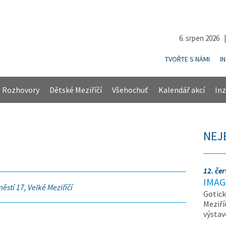
6. srpen 2026 
TVOŘTE S NÁMI
I
Rozhovory
Dětské Meziříčí
Všehochuť
Kalendář akcí
Inz
NEJ
12. če
IMAG
ěstí 17, Velké Meziříčí
Gotick
Meziří
výsta