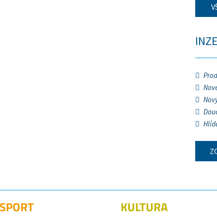
V
INZ
Prod
Nové
Nový
Douč
Hlíd
Z
SPORT
KULTURA