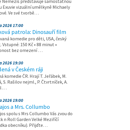
e Nemezis představuje samostatnou
u Exuvie vizuální umělkyně Michaely
vé. Ve své tvorbě…
na 2026 17:00
ová patrola: Dinosauří film
aná komedie pro děti, USA, český
. Vstupné: 150 Kč • 88 minut •
upnost bez omezení …
na 2026 19:30
ená v Českém ráji
á komedie ČR. Hrají T. Jeřábek, M.
 S. Rašilov nejml., P. Čtvrtníček, A.
 J.…
na 2026 19:00
ajos a Mrs. Collumbo
jos spolu s Mrs Collumbo Vás zvou do
k n Roll Garden Velké Meziříčí
dka obecníku). Přijďte…