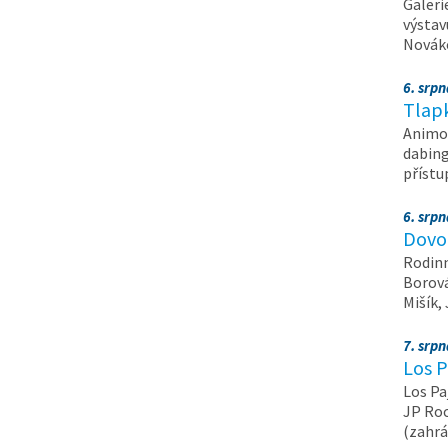
Galeri
výstav
Nováko
6. srp
Tlapk
Animov
dabing
příst
6. srp
Dovol
Rodinn
Borová,
Mišík,
7. srp
Los P
Los Pa
JP Roc
(zahrá