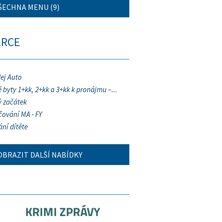
ŠECHNA MENU (9)
ERCE
ej Auto
 byty 1+kk, 2+kk a 3+kk k pronájmu –...
 začátek
ování MA - FY
ání dítěte
OBRAZIT DALŠÍ NABÍDKY
KRIMI ZPRÁVY