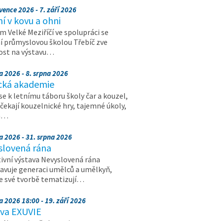
vence 2026 - 7. září 2026
 v kovu a ohni
 Velké Meziříčí ve spolupráci se
í průmyslovou školou Třebíč zve
ost na výstavu…
a 2026 - 8. srpna 2026
cká akademie
 se k letnímu táboru školy čar a kouzel,
 čekají kouzelnické hry, tajemné úkoly,
a…
a 2026 - 31. srpna 2026
slovená rána
ivní výstava Nevyslovená rána
avuje generaci umělců a umělkyň,
ve své tvorbě tematizují…
a 2026 18:00 - 19. září 2026
ava EXUVIE