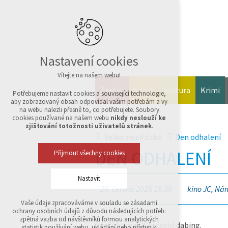
Nastavení cookies
Vítejte na našem webu!
Zprávy
Sport
Kultura
Krimi
Potřebujeme nastavit cookies a související technologie,
aby zobrazovaný obsah odpovídal vašim potřebám a vy
na webu nalezli přesně to, co potřebujete. Soubory
cookies používané na našem webu
nikdy neslouží ke
zjišťování totožnosti uživatelů stránek
.
Velkomeziříčsko
Den odhalení
DEN ODHALENÍ
Přijmout všechny cookies
Nastavit
20. června 2026 19:30
kino JC, Nám
Vaše údaje zpracováváme v souladu se zásadami
Technická cookies
ochrany osobních údajů z důvodu následujících potřeb:
nutná pro provozování webu
zpětná vazba od návštěvníků formou analytických
Sci-fi drama USA, český dabing.
udržení kontextu stránek (session): případná
statistik používání webu, ukládání nebo přístup k