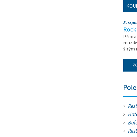
KOU
8. srp
Rock 
Připra
muziky
širým
Z
Pol
Res
Hote
Buf
Res