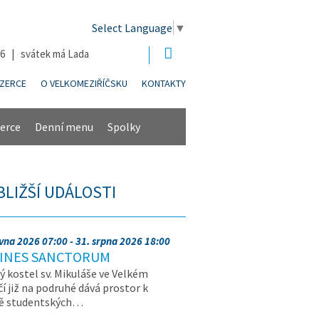
Select Language
▼
26 | svátek má Lada
NZERCE
O VELKOMEZIŘÍČSKU
KONTAKTY
erce
Denní menu
Spolky
BLIŽŠÍ UDÁLOSTI
rvna 2026 07:00 - 31. srpna 2026 18:00
INES SANCTORUM
ý kostel sv. Mikuláše ve Velkém
čí již na podruhé dává prostor k
vě studentských…