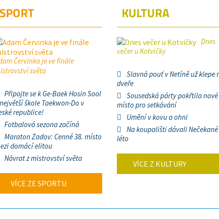
SPORT
KULTURA
Dnes
večer u Kotvičky
dam Červinka je ve finále
istrovství světa
Slavná pouť v Netíně už klepe 
dveře
Připojte se k Ge-Baek Hosin Sool
Sousedská párty pokřtila nové
 největší škole Taekwon-Do v
místo pro setkávání
eské republice!
Umění v kovu a ohni
Fotbalová sezona začíná
Na koupališti dávali Nečekané
Maraton Zadov: Cenné 38. místo
léto
ezi domácí elitou
Návrat z mistrovství světa
VÍCE Z KULTURY
VÍCE ZE SPORTU