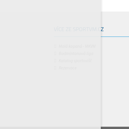
VÍCE ZE SPORTVM.CZ
Malá kopaná - MKVM
Badmintonová liga
Katalog sportovišť
Rezervace