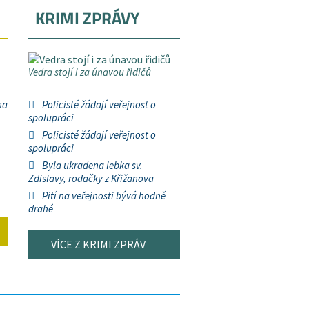
KRIMI ZPRÁVY
Vedra stojí i za únavou řidičů
na
Policisté žádají veřejnost o
spolupráci
Policisté žádají veřejnost o
spolupráci
Byla ukradena lebka sv.
Zdislavy, rodačky z Křižanova
Pití na veřejnosti bývá hodně
drahé
VÍCE Z KRIMI ZPRÁV