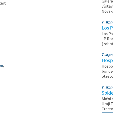
Galeri
cert
výstav
u
Nováko
7. srp
Los P
Los Pa
JP Roc
(zahrá
7. srp
Hosp
ko
,
Hospod
bonuso
otest
7. srp
Spide
Akční 
Hrají T
Crett