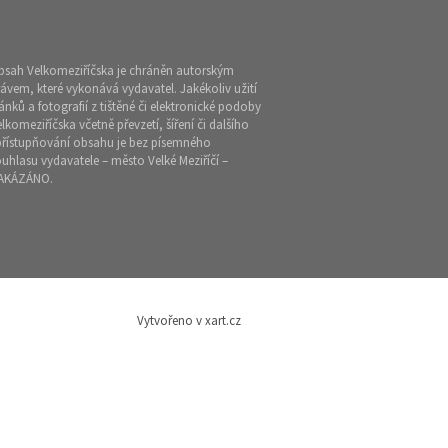
bsah Velkomeziříčska je chráněn autorským
ávem, které vykonává vydavatel. Jakékoliv užití
ánků a fotografií z tištěné či elektronické podoby
lkomeziříčska včetně převzetí, šíření či dalšího
přístupňování obsahu je bez písemného
uhlasu vydavatele – město Velké Meziříčí –
AKÁZÁNO.
Vytvořeno v xart.cz