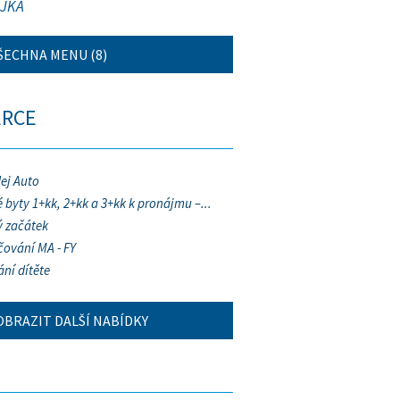
JKA
ŠECHNA MENU (8)
ERCE
ej Auto
 byty 1+kk, 2+kk a 3+kk k pronájmu –...
 začátek
ování MA - FY
ání dítěte
OBRAZIT DALŠÍ NABÍDKY