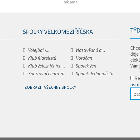
Reklama
TÝD
SPOLKY VELKOMEZIŘÍČSKA
Chce
Volejbal -...
Vlastivědná a...
děje
Klub filatelistů
Horáčan
elek
Klub železničních...
Spolek žen
Vám 
Sportovní centrum...
Spolek Jednoměsto.
Re
osob
ZOBRAZIT VŠECHNY SPOLKY