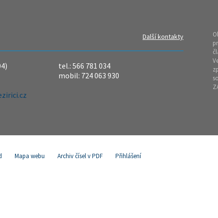
O
Další kontakty
pr
čl
Ve
04)
tel.: 566 781 034
z
mobil: 724 063 930
so
Z
irici.cz
d
Mapa webu
Archiv čísel v PDF
Přihlášení