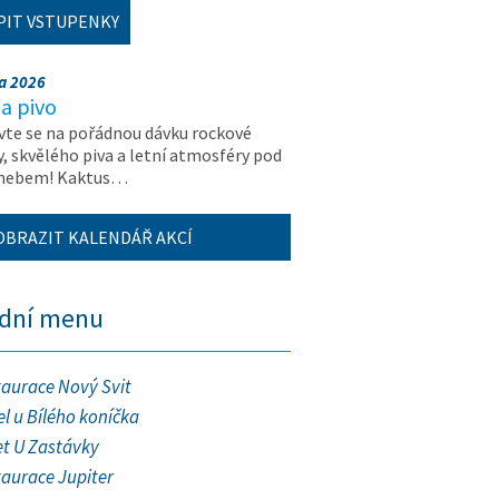
PIT VSTUPENKY
na 2026
a pivo
vte se na pořádnou dávku rockové
, skvělého piva a letní atmosféry pod
 nebem! Kaktus…
OBRAZIT KALENDÁŘ AKCÍ
ední menu
taurace Nový Svit
l u Bílého koníčka
et U Zastávky
taurace Jupiter