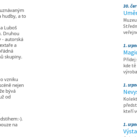
30. čer
ě uznávaným
Umění
a hudby, a to
Muzeum
Středn
 a Luboš
veřejn
ů. Druhou
y - autorská
extaře a
1. srpn
ořádná
Magi
nů skupiny.
Přidej
kde tě
výrob
ho vzniku
 scéně nejen
1. srpn
ože bývá
Nevy
už od
Kolekt
předst
kteří 
o
dstihem:-).
 pouze na
1. srpn
Výst