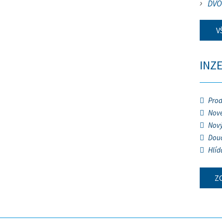
DVO
V
INZ
Prod
Nové
Nový
Douč
Hlíd
Z