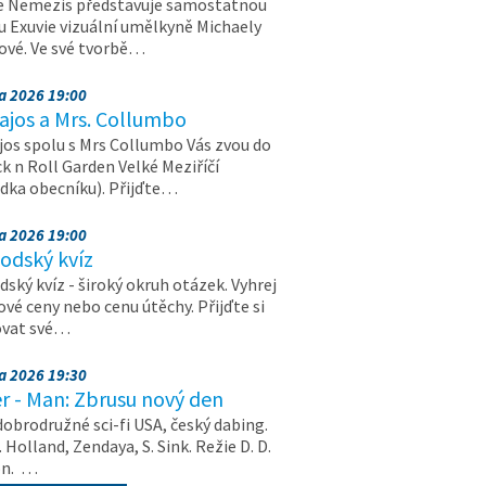
e Nemezis představuje samostatnou
u Exuvie vizuální umělkyně Michaely
vé. Ve své tvorbě…
na 2026 19:00
ajos a Mrs. Collumbo
jos spolu s Mrs Collumbo Vás zvou do
k n Roll Garden Velké Meziříčí
dka obecníku). Přijďte…
na 2026 19:00
odský kvíz
ský kvíz - široký okruh otázek. Vyhrej
vé ceny nebo cenu útěchy. Přijďte si
ovat své…
na 2026 19:30
r - Man: Zbrusu nový den
dobrodružné sci-fi USA, český dabing.
. Holland, Zendaya, S. Sink. Režie D. D.
on. …