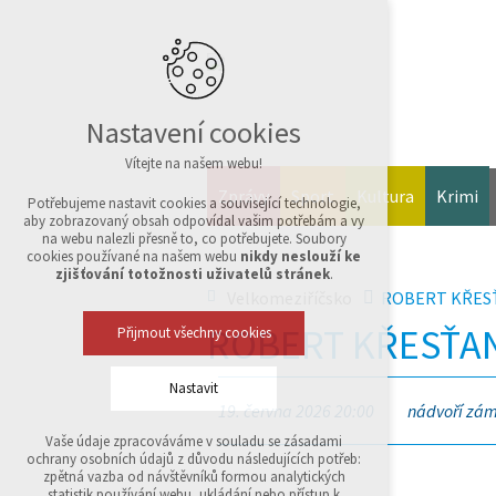
Nastavení cookies
Vítejte na našem webu!
Zprávy
Sport
Kultura
Krimi
Potřebujeme nastavit cookies a související technologie,
aby zobrazovaný obsah odpovídal vašim potřebám a vy
na webu nalezli přesně to, co potřebujete. Soubory
cookies používané na našem webu
nikdy neslouží ke
zjišťování totožnosti uživatelů stránek
.
Velkomeziříčsko
ROBERT KŘES
ROBERT KŘESŤAN
Přijmout všechny cookies
Nastavit
19. června 2026 20:00
nádvoří zám
Vaše údaje zpracováváme v souladu se zásadami
Technická cookies
ochrany osobních údajů z důvodu následujících potřeb:
nutná pro provozování webu
zpětná vazba od návštěvníků formou analytických
udržení kontextu stránek (session): případná
statistik používání webu, ukládání nebo přístup k