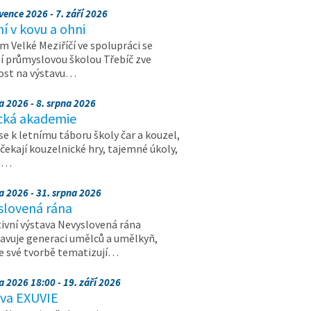
vence 2026 - 7. září 2026
 v kovu a ohni
 Velké Meziříčí ve spolupráci se
í průmyslovou školou Třebíč zve
ost na výstavu…
a 2026 - 8. srpna 2026
cká akademie
 se k letnímu táboru školy čar a kouzel,
 čekají kouzelnické hry, tajemné úkoly,
a…
a 2026 - 31. srpna 2026
slovená rána
ivní výstava Nevyslovená rána
avuje generaci umělců a umělkyň,
ve své tvorbě tematizují…
a 2026 18:00 - 19. září 2026
ava EXUVIE