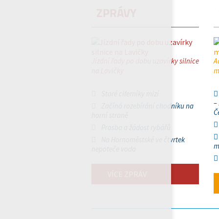
ZPRÁVY
Jízdní řady po dobu uzavírky silnice
A
na Lavičky
m
Staré ciferníky mizí
–
Začíná rozebírání chodníku na
Č
horní straně
Prosba a žádost rybářů
Na Hornoměstské ve čtvrtek
m
nepoteče voda
VÍCE ZPRÁV