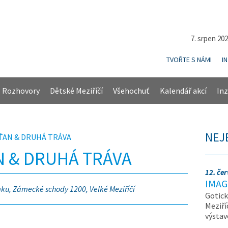
7. srpen 20
TVOŘTE S NÁMI
I
Rozhovory
Dětské Meziříčí
Všehochuť
Kalendář akcí
Inz
NEJ
ŤAN & DRUHÁ TRÁVA
 & DRUHÁ TRÁVA
12. če
IMAG
ku, Zámecké schody 1200, Velké Meziříčí
Gotick
Meziří
výsta