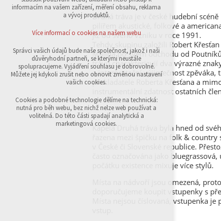
přihlášení, volby jazyka, apod.
informacím na vašem zařízení, měření obsahu, reklama
a vývoj produktů.
Druhá tráva je v české hudební scén
Volitelná cookies
pilířem akustické, folkové a american
analytická pro anonymizované vyhodnocení
Více informací o cookies na našem webu
již od svého vzniku v roce 1991.
návštěvnosti
Tehdy skupinu založili Robert Křesťan
marketingová cookies (Google,Sklik)
Správci vašich údajů bude naše společnost, jakož i naši
Malina po svém odchodu od Poutník
důvěryhodní partneři, se kterými neustále
trávu charakterizují dva výrazné znak
Více informací o cookies na našem webu
spolupracujeme. Vyjádření souhlasu je dobrovolné.
a interpretační výjimečnost zpěváka, t
Můžete jej kdykoli zrušit nebo obnovit změnou nastavení
překladatele Roberta Křesťana a mim
vašich cookies.
instrumentální zdatnost ostatních čle
Přijmout všechny cookies
Cookies a podobné technologie dělíme na technická:
nutná pro běh webu, bez nichž nelze web používat a
volitelná. Do této části spadají analytická a
Odmítnout vše
marketingová cookies.
Kapela Druhá tráva byla hned od své
řazena mezi špičku na folk & country
v České či Slovenské republice. Přest
často označována jako bluegrassová, 
počátku existence mixuje více stylů.
Místa na nádvoří jsou omezená, prot
doporučujeme koupit vstupenky s pře
Místa nejsou číslovaná, vstupenka je
vstup.