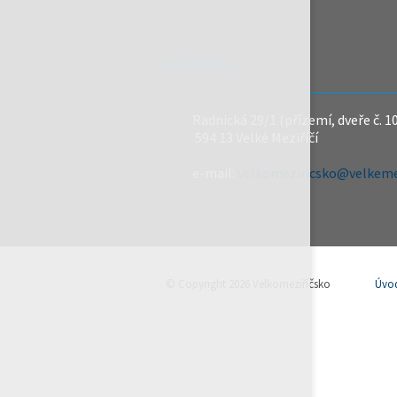
REDAKCE
Radnická 29/1 (přízemí, dveře č. 1
594 13 Velké Meziříčí
e-mail:
velkomeziricsko@velkemez
© Copyright 2026 Velkomeziříčsko
Úvo