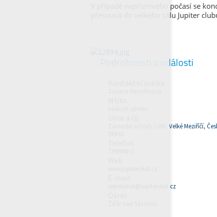
V případě nepříznivého počasí se kon
přesouvá do velkého sálu Jupiter club
Podrobnosti o události
Kontaktní osoba
Zuzana Herodesová
Místo
nádvoří zámku
Ulice a čp.
Zámecké schody 1200,
Velké Meziříčí
,
Čes
594 01
Telefon
739000071
Web
www.jupiterclub.cz
E-mail
sekretariat@jupiterclub.cz
Okres
Žďár nad Sázavou