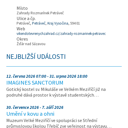
Místo
Zahrady Rozmarínek Petráveč
Ulice a čp.
Petráveč,
Petráveč
,
Kraj Vysočina
, 594 01
Web
vikendotevrenychzahrad.cz/zahrady-rozmarinek-petravec
Okres
Žďár nad Sázavou
NEJBLIŽŠÍ UDÁLOSTI
12. června 2026 07:00 - 31. srpna 2026 18:00
IMAGINES SANCTORUM
Gotický kostel sv. Mikuláše ve Velkém Meziříčí již na
podruhé dává prostor k výstavě studentských…
30. července 2026 - 7. září 2026
Umění v kovu a ohni
Muzeum Velké Meziříčí ve spolupráci se Střední
průmyslovou školou Třebíč zve veřejnost na výstavu…