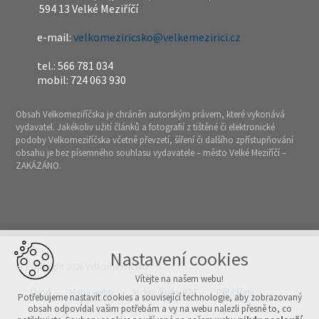
594 13 Velké Meziříčí
e-mail:
velkomeziricsko@velkemezirici.cz
tel.: 566 781 034
mobil: 724 063 930
Obsah Velkomeziříčska je chráněn autorským právem, které vykonává
vydavatel. Jakékoliv užití článků a fotografií z tištěné či elektronické
podoby Velkomeziříčska včetně převzetí, šíření či dalšího zpřístupňování
obsahu je bez písemného souhlasu vydavatele – město Velké Meziříčí –
ZAKÁZÁNO.
Nastavení cookies
© Copyright 2026 Velkomeziříčsko
Vítejte na našem webu!
Úvod
Mapa webu
Archiv čísel v PDF
Přihlášení
Potřebujeme nastavit cookies a související technologie, aby zobrazovaný
obsah odpovídal vašim potřebám a vy na webu nalezli přesně to, co