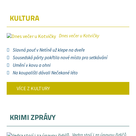
KULTURA
Dnes večer u Kotvičky
Slavná pouť v Netíně už klepe na dveře
Sousedská párty pokřtila nové místo pro setkávání
Umění v kovu a ohni
Na koupališti dávali Nečekané léto
VÍCE Z KULTURY
KRIMI ZPRÁVY
Vedra stojí i za únavou řidičů