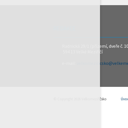
REDAKCE
Radnická 29/1 (přízemí, dveře č. 1
594 13 Velké Meziříčí
e-mail:
velkomeziricsko@velkemez
© Copyright 2026 Velkomeziříčsko
Úvo