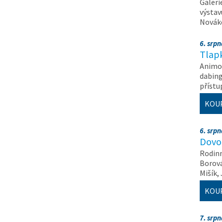
Galeri
výstav
Nováko
6. srp
Tlapk
Animov
dabing
příst
KOU
6. srp
Dovol
Rodinn
Borová,
Mišík,
KOU
7. srp