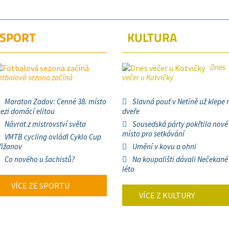
SPORT
KULTURA
Dnes
otbalová sezona začíná
večer u Kotvičky
Maraton Zadov: Cenné 38. místo
Slavná pouť v Netíně už klepe 
ezi domácí elitou
dveře
Návrat z mistrovství světa
Sousedská párty pokřtila nové
místo pro setkávání
VMTB cycling ovládl Cyklo Cup
řižanov
Umění v kovu a ohni
Co nového u šachistů?
Na koupališti dávali Nečekané
léto
VÍCE ZE SPORTU
VÍCE Z KULTURY