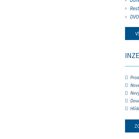
Buf
Res
DVO
V
INZ
Prod
Nové
Nový
Douč
Hlíd
Z