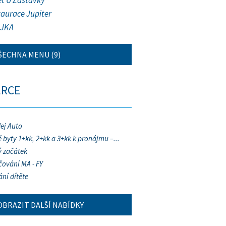
et U Zastávky
taurace Jupiter
JKA
ŠECHNA MENU (9)
ERCE
ej Auto
 byty 1+kk, 2+kk a 3+kk k pronájmu –...
 začátek
ování MA - FY
ání dítěte
OBRAZIT DALŠÍ NABÍDKY