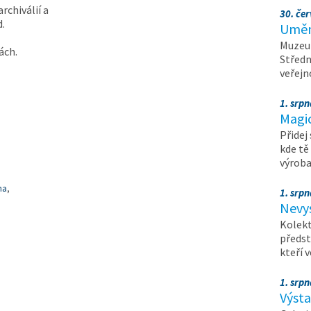
rchiválií a
30. čer
d.
Umění
Muzeum
ách.
Středn
veřejn
1. srpn
Magi
Přidej
kde tě
výrob
na
,
1. srpn
Nevy
Kolekt
předst
kteří 
1. srpn
Výst