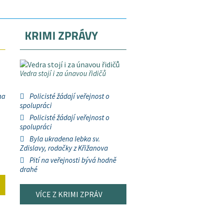
KRIMI ZPRÁVY
Vedra stojí i za únavou řidičů
na
Policisté žádají veřejnost o
spolupráci
Policisté žádají veřejnost o
spolupráci
Byla ukradena lebka sv.
Zdislavy, rodačky z Křižanova
Pití na veřejnosti bývá hodně
drahé
VÍCE Z KRIMI ZPRÁV