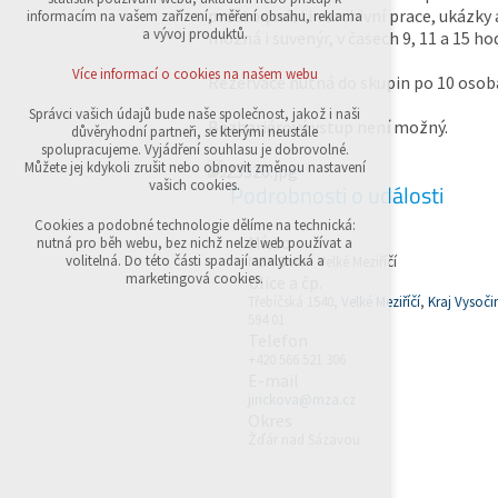
přihlášení, volby jazyka, apod.
prostor, nástin archivní prace, ukázky a
informacím na vašem zařízení, měření obsahu, reklama
a vývoj produktů.
možná i suvenýr, v časech 9, 11 a 15 ho
Volitelná cookies
analytická pro anonymizované vyhodnocení
Více informací o cookies na našem webu
Rezervace nutná do skupin po 10 osob
návštěvnosti
marketingová cookies (Google,Sklik)
Správci vašich údajů bude naše společnost, jakož i naši
Bezbariérový vstup není možný.
důvěryhodní partneři, se kterými neustále
Více informací o cookies na našem webu
spolupracujeme. Vyjádření souhlasu je dobrovolné.
Můžete jej kdykoli zrušit nebo obnovit změnou nastavení
vašich cookies.
Podrobnosti o události
Přijmout všechny cookies
Cookies a podobné technologie dělíme na technická:
Místo
nutná pro běh webu, bez nichž nelze web používat a
volitelná. Do této části spadají analytická a
MZA Brno - Velké Meziříčí
Odmítnout vše
marketingová cookies.
Ulice a čp.
Třebíčská 1540,
Velké Meziříčí
,
Kraj Vysoči
594 01
Telefon
+420 566 521 306
E-mail
jirickova@mza.cz
Okres
Žďár nad Sázavou