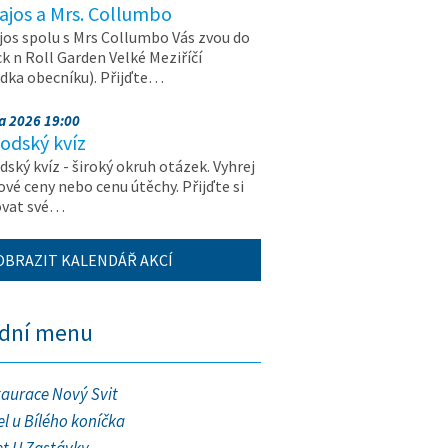
ajos a Mrs. Collumbo
jos spolu s Mrs Collumbo Vás zvou do
k n Roll Garden Velké Meziříčí
dka obecníku). Přijďte…
na 2026 19:00
odský kvíz
ský kvíz - široký okruh otázek. Vyhrej
vé ceny nebo cenu útěchy. Přijďte si
ovat své…
OBRAZIT KALENDÁŘ AKCÍ
ední menu
taurace Nový Svit
l u Bílého koníčka