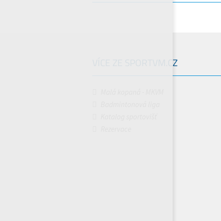
VÍCE ZE SPORTVM.CZ
Malá kopaná - MKVM
Badmintonová liga
Katalog sportovišť
Rezervace