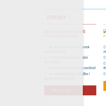
ZPRÁVY
Prosba a žádost rybářů
F
Na Hornoměstské ve čtvrtek
nepoteče voda
m
Ordinace Dana Blahy hlásí
dovolenou
Silnice na Lavičky bude zavřená
K
Na náměstí přibývá dlažba i
podzemní kontejnery
VÍCE ZPRÁV