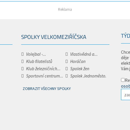
Reklama
TÝD
SPOLKY VELKOMEZIŘÍČSKA
Chce
Volejbal -...
Vlastivědná a...
děje
Klub filatelistů
Horáčan
elek
Klub železničních...
Spolek žen
Vám 
Sportovní centrum...
Spolek Jednoměsto.
Re
osob
ZOBRAZIT VŠECHNY SPOLKY