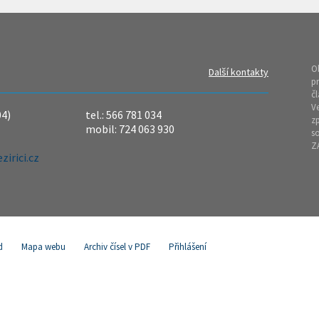
O
Další kontakty
pr
čl
Ve
04)
tel.: 566 781 034
z
mobil: 724 063 930
so
Z
irici.cz
d
Mapa webu
Archiv čísel v PDF
Přihlášení