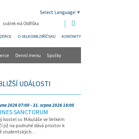
Select Language
▼
| svátek má Oldřiška
NZERCE
O VELKOMEZIŘÍČSKU
KONTAKTY
erce
Denní menu
Spolky
BLIŽŠÍ UDÁLOSTI
rvna 2026 07:00 - 31. srpna 2026 18:00
INES SANCTORUM
ý kostel sv. Mikuláše ve Velkém
čí již na podruhé dává prostor k
vě studentských…