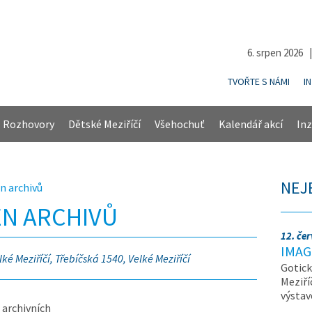
6. srpen 2026 
TVOŘTE S NÁMI
I
Rozhovory
Dětské Meziříčí
Všehochuť
Kalendář akcí
Inz
NEJ
n archivů
EN ARCHIVŮ
12. če
IMAG
lké Meziříčí, Třebíčská 1540, Velké Meziříčí
Gotick
Meziří
výsta
 archivních