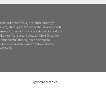
bsah Velkomeziříčska je chráněn autorským
ávem, které vykonává vydavatel. Jakékoliv užití
ánků a fotografií z tištěné či elektronické podoby
lkomeziříčska včetně převzetí, šíření či dalšího
přístupňování obsahu je bez písemného
uhlasu vydavatele – město Velké Meziříčí –
AKÁZÁNO.
Vytvořeno v xart.cz