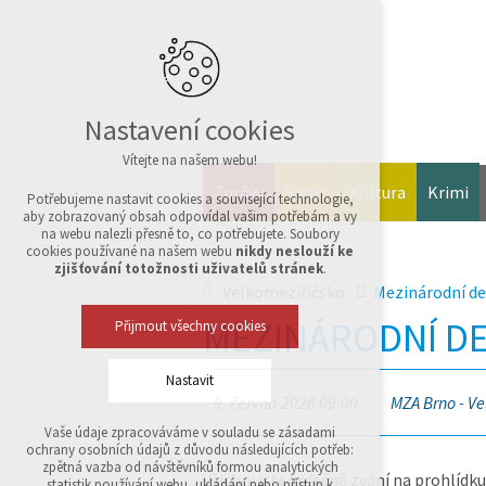
Nastavení cookies
Vítejte na našem webu!
Zprávy
Sport
Kultura
Krimi
Potřebujeme nastavit cookies a související technologie,
aby zobrazovaný obsah odpovídal vašim potřebám a vy
na webu nalezli přesně to, co potřebujete. Soubory
cookies používané na našem webu
nikdy neslouží ke
zjišťování totožnosti uživatelů stránek
.
Velkomeziříčsko
Mezinárodní de
MEZINÁRODNÍ D
Přijmout všechny cookies
Nastavit
9. června 2026 09:00
MZA Brno - Ve
Vaše údaje zpracováváme v souladu se zásadami
Technická cookies
ochrany osobních údajů z důvodu následujících potřeb:
nutná pro provozování webu
zpětná vazba od návštěvníků formou analytických
Všichni jste srdečně zvání na prohlídku
udržení kontextu stránek (session): případná
statistik používání webu, ukládání nebo přístup k