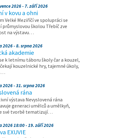
vence 2026 - 7. září 2026
 v kovu a ohni
 Velké Meziříčí ve spolupráci se
í průmyslovou školou Třebíč zve
ost na výstavu…
a 2026 - 8. srpna 2026
cká akademie
 se k letnímu táboru školy čar a kouzel,
 čekají kouzelnické hry, tajemné úkoly,
a…
a 2026 - 31. srpna 2026
slovená rána
ivní výstava Nevyslovená rána
avuje generaci umělců a umělkyň,
ve své tvorbě tematizují…
a 2026 18:00 - 19. září 2026
ava EXUVIE