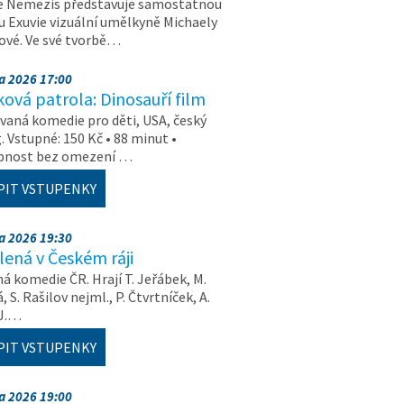
e Nemezis představuje samostatnou
u Exuvie vizuální umělkyně Michaely
vé. Ve své tvorbě…
na 2026 17:00
ová patrola: Dinosauří film
aná komedie pro děti, USA, český
. Vstupné: 150 Kč • 88 minut •
upnost bez omezení …
PIT VSTUPENKY
na 2026 19:30
ená v Českém ráji
á komedie ČR. Hrají T. Jeřábek, M.
 S. Rašilov nejml., P. Čtvrtníček, A.
 J.…
PIT VSTUPENKY
na 2026 19:00