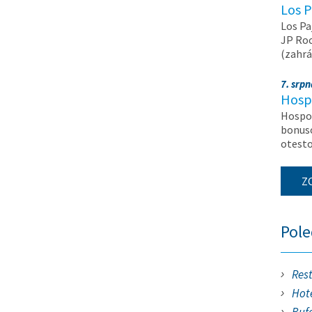
Los P
Los Pa
JP Roc
(zahrá
7. srp
Hosp
Hospod
bonuso
otest
Z
Pol
Res
Hote