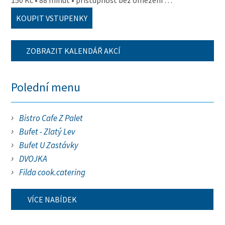
150 Kč • 88 minut • přístupnost bez omezení …
KOUPIT VSTUPENKY
ZOBRAZIT KALENDÁŘ AKCÍ
Polední menu
Bistro Cafe Z Palet
Bufet - Zlatý Lev
Bufet U Zastávky
DVOJKA
Filda cook.catering
VÍCE NABÍDEK