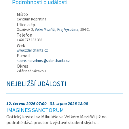
Podrobnosti o události
Místo
Centrum Kopretina
Ulice a čp.
Ostrůvek 2,
Velké Meziříčí
,
Kraj Vysočina
, 594 01
Telefon
+420 777 183 388
Web
www.zdar.charita.cz
E-mail
kopretina.velmez@zdar.charita.cz
Okres
Žďár nad Sázavou
NEJBLIŽŠÍ UDÁLOSTI
12. června 2026 07:00 - 31. srpna 2026 18:00
IMAGINES SANCTORUM
Gotický kostel sv. Mikuláše ve Velkém Meziříčí již na
podruhé dává prostor k výstavě studentských…