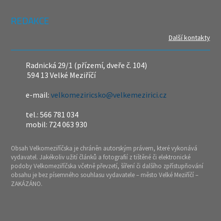
REDAKCE
Další kontakty
Radnická 29/1 (přízemí, dveře č. 104)
594 13 Velké Meziříčí
e-mail:
velkomeziricsko@velkemezirici.cz
tel.: 566 781 034
mobil: 724 063 930
Obsah Velkomeziříčska je chráněn autorským právem, které vykonává
vydavatel. Jakékoliv užití článků a fotografií z tištěné či elektronické
podoby Velkomeziříčska včetně převzetí, šíření či dalšího zpřístupňování
obsahu je bez písemného souhlasu vydavatele – město Velké Meziříčí –
ZAKÁZÁNO.