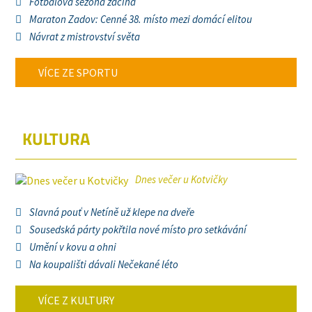
Fotbalová sezona začíná
Maraton Zadov: Cenné 38. místo mezi domácí elitou
Návrat z mistrovství světa
VÍCE ZE SPORTU
KULTURA
Dnes večer u Kotvičky
Slavná pouť v Netíně už klepe na dveře
Sousedská párty pokřtila nové místo pro setkávání
Umění v kovu a ohni
Na koupališti dávali Nečekané léto
VÍCE Z KULTURY