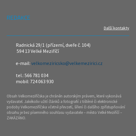
REDAKCE
Další kontakty
Radnická 29/1 (přízemí, dveře č. 104)
594 13 Velké Meziříčí
e-mail:
velkomeziricsko@velkemezirici.cz
tel.: 566 781 034
mobil: 724 063 930
Obsah Velkomeziříčska je chráněn autorským právem, které vykonává
vydavatel. Jakékoliv užití článků a fotografií z tištěné či elektronické
podoby Velkomeziříčska včetně převzetí, šíření či dalšího zpřístupňování
obsahu je bez písemného souhlasu vydavatele – město Velké Meziříčí –
ZAKÁZÁNO.