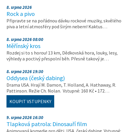
8. srpna 2026
Rock a pivo
Připravte se na pořádnou dávku rockové muziky, skvělého
piva a letní atmosféry pod širým nebem! Kaktus…
8. srpna 2026 08:00
Měřínský kros
Rozdej si to s horou! 13 km, Dědkovská hora, louky, lesy,
výhledy a poctivý přespolní běh. Přesně takový je…
8. srpna 2026 19:30
Oddysea (český dabing)
Drama USA. Hrají M. Damon, T. Holland, A. Hathaway, R.
Pattinson. Režie Ch. Nolan. Vstupné: 160 Kč • 172…
KOUPIT VSTUPENKY
9. srpna 2026 16:30
Tlapková patrola: Dinosauří film
Animovaná komedie pro děti, USA, český dabing. Vstupné: