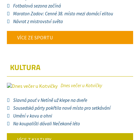
Fotbalová sezona začíná
Maraton Zadov: Cenné 38. místo mezi domácí elitou
Návrat z mistrovství světa
VÍCE ZE SPORTU
KULTURA
Dnes večer u Kotvičky
Slavná pouť v Netíně už klepe na dveře
Sousedská párty pokřtila nové místo pro setkávání
Umění v kovu a ohni
Na koupališti dávali Nečekané léto
VÍCE Z KULTURY