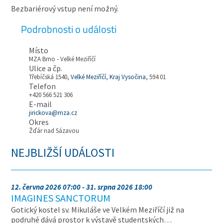
Bezbariérový vstup není možný.
Podrobnosti o události
Místo
MZA Brno - Velké Meziříčí
Ulice a čp.
Třebíčská 1540,
Velké Meziříčí
,
Kraj Vysočina
, 594 01
Telefon
+420 566 521 306
E-mail
jirickova@mza.cz
Okres
Žďár nad Sázavou
NEJBLIŽŠÍ UDÁLOSTI
12. června 2026 07:00 - 31. srpna 2026 18:00
IMAGINES SANCTORUM
Gotický kostel sv. Mikuláše ve Velkém Meziříčí již na
podruhé dává prostor k výstavě studentských…