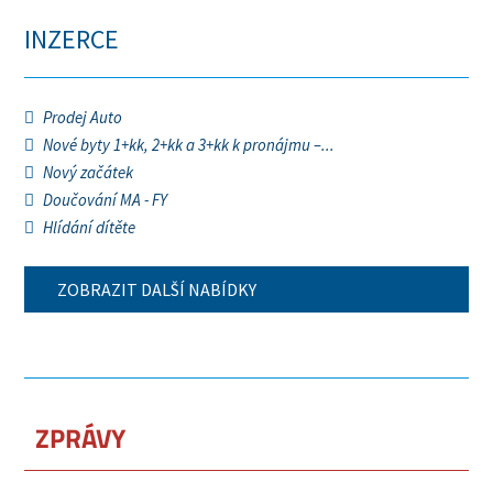
INZERCE
Prodej Auto
Nové byty 1+kk, 2+kk a 3+kk k pronájmu –...
Nový začátek
Doučování MA - FY
Hlídání dítěte
ZOBRAZIT DALŠÍ NABÍDKY
ZPRÁVY