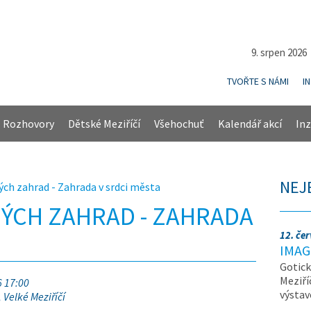
9. srpen 202
TVOŘTE S NÁMI
I
Rozhovory
Dětské Meziříčí
Všehochuť
Kalendář akcí
Inz
NEJ
ých zahrad - Zahrada v srdci města
ÝCH ZAHRAD - ZAHRADA
12. če
IMAG
Gotick
Meziří
6 17:00
výsta
 Velké Meziříčí