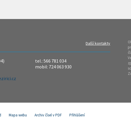
O
Další kontakty
pr
čl
Ve
04)
tel.: 566 781 034
z
mobil: 724 063 930
so
Z
irici.cz
d
Mapa webu
Archiv čísel v PDF
Přihlášení