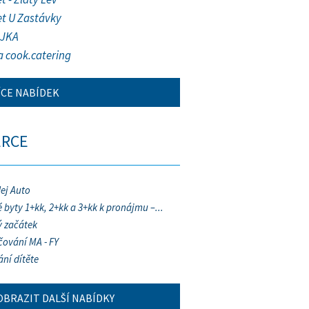
et U Zastávky
JKA
a cook.catering
ÍCE NABÍDEK
ERCE
ej Auto
 byty 1+kk, 2+kk a 3+kk k pronájmu –...
 začátek
ování MA - FY
ání dítěte
OBRAZIT DALŠÍ NABÍDKY