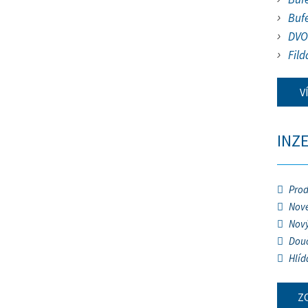
Buf
DVO
Fild
V
INZ
Prod
Nové
Nový
Douč
Hlíd
Z