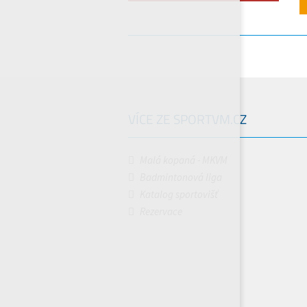
VÍCE ZE SPORTVM.CZ
Malá kopaná - MKVM
Badmintonová liga
Katalog sportovišť
Rezervace