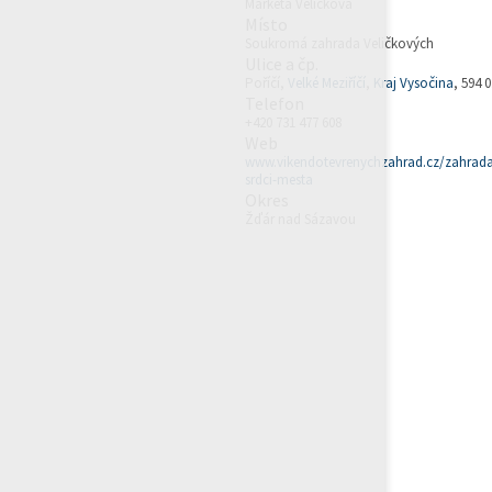
Markéta Veličková
Místo
Soukromá zahrada Veličkových
Ulice a čp.
Poříčí,
Velké Meziříčí
,
Kraj Vysočina
, 594 0
Telefon
+420 731 477 608
Web
www.vikendotevrenychzahrad.cz/zahrada
srdci-mesta
Okres
Žďár nad Sázavou