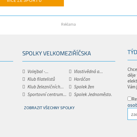
VÍCE ZE SPORTU
Reklama
TÝD
SPOLKY VELKOMEZIŘÍČSKA
Chce
Volejbal -...
Vlastivědná a...
děje
Klub filatelistů
Horáčan
elek
Klub železničních...
Spolek žen
Vám 
Sportovní centrum...
Spolek Jednoměsto.
Re
osob
ZOBRAZIT VŠECHNY SPOLKY