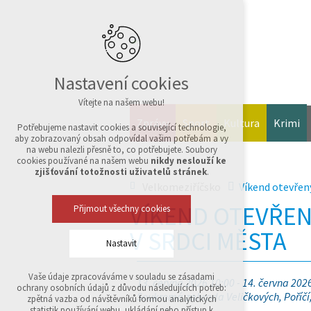
Nastavení cookies
Vítejte na našem webu!
Zprávy
Sport
Kultura
Krimi
Potřebujeme nastavit cookies a související technologie,
aby zobrazovaný obsah odpovídal vašim potřebám a vy
na webu nalezli přesně to, co potřebujete. Soubory
cookies používané na našem webu
nikdy neslouží ke
zjišťování totožnosti uživatelů stránek
.
Velkomeziříčsko
Víkend otevřen
VÍKEND OTEVŘEN
Přijmout všechny cookies
V SRDCI MĚSTA
Nastavit
Vaše údaje zpracováváme v souladu se zásadami
13. června 2026 10:00 - 14. června 202
Technická cookies
ochrany osobních údajů z důvodu následujících potřeb:
nutná pro provozování webu
Soukromá zahrada Veličkových, Poříčí,
zpětná vazba od návštěvníků formou analytických
udržení kontextu stránek (session): případná
statistik používání webu, ukládání nebo přístup k