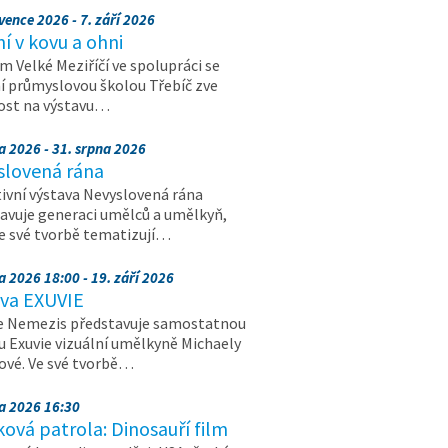
vence 2026 - 7. září 2026
 v kovu a ohni
 Velké Meziříčí ve spolupráci se
í průmyslovou školou Třebíč zve
ost na výstavu…
a 2026 - 31. srpna 2026
slovená rána
ivní výstava Nevyslovená rána
avuje generaci umělců a umělkyň,
ve své tvorbě tematizují…
a 2026 18:00 - 19. září 2026
ava EXUVIE
e Nemezis představuje samostatnou
u Exuvie vizuální umělkyně Michaely
vé. Ve své tvorbě…
na 2026 16:30
ová patrola: Dinosauří film