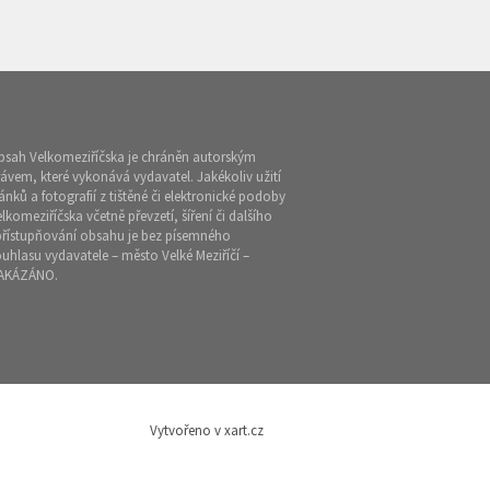
bsah Velkomeziříčska je chráněn autorským
ávem, které vykonává vydavatel. Jakékoliv užití
ánků a fotografií z tištěné či elektronické podoby
lkomeziříčska včetně převzetí, šíření či dalšího
přístupňování obsahu je bez písemného
uhlasu vydavatele – město Velké Meziříčí –
AKÁZÁNO.
Vytvořeno v xart.cz