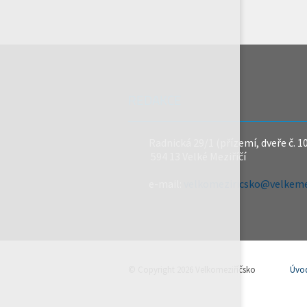
REDAKCE
Radnická 29/1 (přízemí, dveře č. 1
594 13 Velké Meziříčí
e-mail:
velkomeziricsko@velkemez
© Copyright 2026 Velkomeziříčsko
Úvo