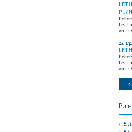
LETN
PLZN
Během 
těšit 
večer.
13. sr
LETN
Během 
těšit 
večer.
Z
Pol
Bist
Bufe