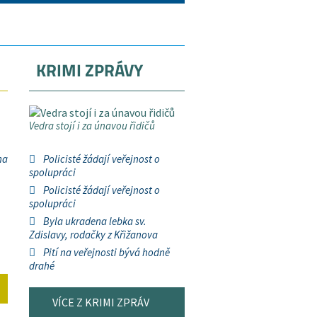
KRIMI ZPRÁVY
Vedra stojí i za únavou řidičů
na
Policisté žádají veřejnost o
spolupráci
Policisté žádají veřejnost o
spolupráci
Byla ukradena lebka sv.
Zdislavy, rodačky z Křižanova
Pití na veřejnosti bývá hodně
drahé
VÍCE Z KRIMI ZPRÁV