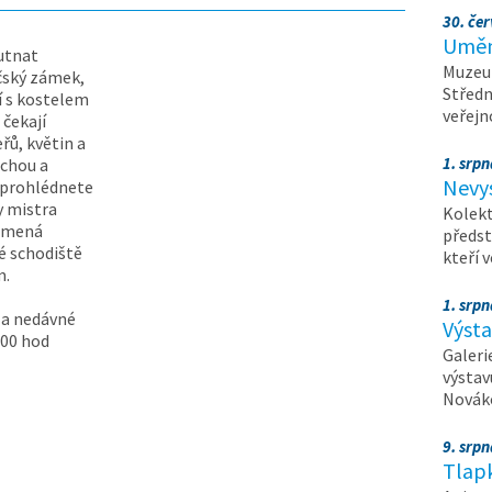
30. čer
Umění
utnat
Muzeum
čský zámek,
Středn
í s kostelem
veřejn
 čekají
řů, květin a
1. srpn
echou a
Nevy
 prohlédnete
y mistra
Kolekt
namená
předst
é schodiště
kteří 
m.
1. srpn
a a nedávné
Výst
.00 hod
Galeri
výstav
Nováko
9. srp
Tlapk