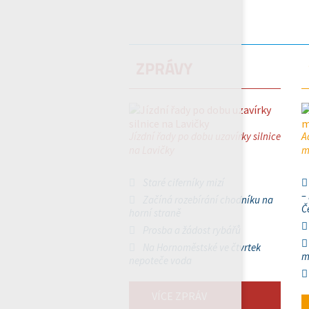
ZPRÁVY
Jízdní řady po dobu uzavírky silnice
A
na Lavičky
m
Staré ciferníky mizí
–
Začíná rozebírání chodníku na
Č
horní straně
Prosba a žádost rybářů
Na Hornoměstské ve čtvrtek
m
nepoteče voda
VÍCE ZPRÁV