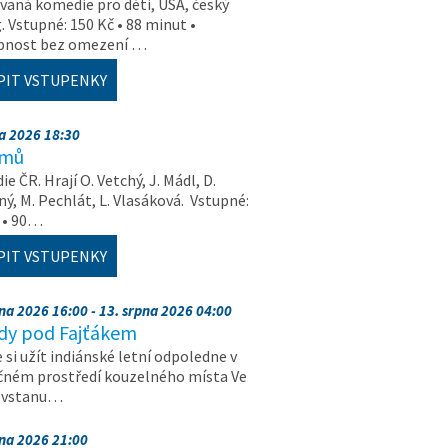
aná komedie pro děti, USA, český
. Vstupné: 150 Kč • 88 minut •
upnost bez omezení …
PIT VSTUPENKY
na 2026 18:30
amů
e ČR. Hrají O. Vetchý, J. Mádl, D.
ý, M. Pechlát, L. Vlasáková. Vstupné:
 • 90…
PIT VSTUPENKY
pna 2026 16:00 - 13. srpna 2026 04:00
dy pod Fajťákem
e si užít indiánské letní odpoledne v
čném prostředí kouzelného místa Ve
, vstanu…
pna 2026 21:00