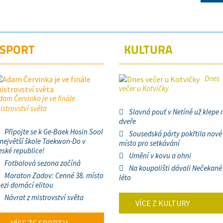
SPORT
KULTURA
Dnes
večer u Kotvičky
dam Červinka je ve finále
istrovství světa
Slavná pouť v Netíně už klepe 
dveře
Připojte se k Ge-Baek Hosin Sool
Sousedská párty pokřtila nové
 největší škole Taekwon-Do v
místo pro setkávání
eské republice!
Umění v kovu a ohni
Fotbalová sezona začíná
Na koupališti dávali Nečekané
Maraton Zadov: Cenné 38. místo
léto
ezi domácí elitou
Návrat z mistrovství světa
VÍCE Z KULTURY