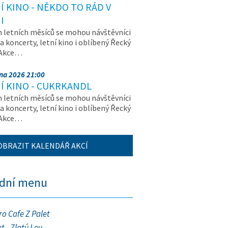
Í KINO - NĚKDO TO RÁD V
I
letních měsíců se mohou návštěvníci
na koncerty, letní kino i oblíbený Řecký
 Akce…
pna 2026 21:00
Í KINO - CUKRKANDL
letních měsíců se mohou návštěvníci
na koncerty, letní kino i oblíbený Řecký
 Akce…
OBRAZIT KALENDÁŘ AKCÍ
ední menu
ro Cafe Z Palet
t - Zlatý Lev