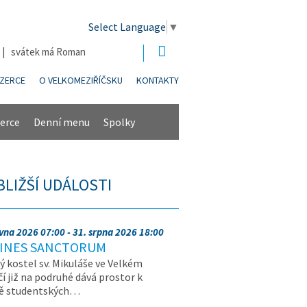
Select Language
▼
6 | svátek má Roman
NZERCE
O VELKOMEZIŘÍČSKU
KONTAKTY
erce
Denní menu
Spolky
BLIŽŠÍ UDÁLOSTI
rvna 2026 07:00 - 31. srpna 2026 18:00
INES SANCTORUM
ý kostel sv. Mikuláše ve Velkém
čí již na podruhé dává prostor k
vě studentských…