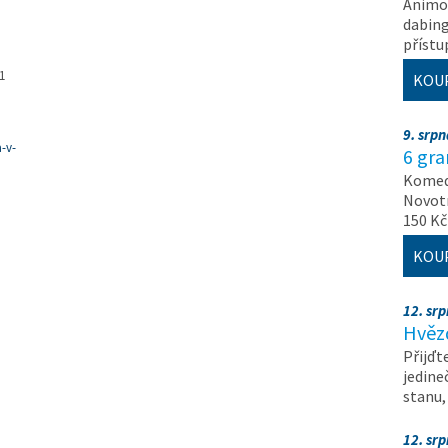
Animov
dabing
příst
1
KOU
9. srp
-v-
6 gr
Komedi
Novotn
150 Kč
KOU
12. sr
Hvěz
Přijďt
jedine
stanu
12. sr