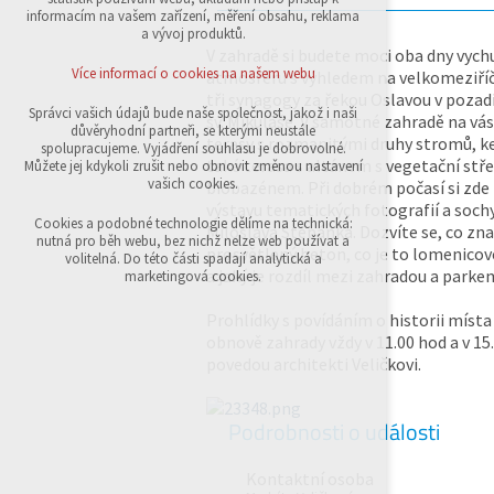
přihlášení, volby jazyka, apod.
informacím na vašem zařízení, měření obsahu, reklama
a vývoj produktů.
Volitelná cookies
V zahradě si budete moci oba dny vych
analytická pro anonymizované vyhodnocení
Více informací o cookies na našem webu
atmosféru s výhledem na velkomeziří
návštěvnosti
tři synagogy za řekou Oslavou v pozad
marketingová cookies (Google,Sklik)
Správci vašich údajů bude naše společnost, jakož i naši
sv. Mikuláše. V samotné zahradě na vás
důvěryhodní partneři, se kterými neustále
terasy s rozmanitými druhy stromů, ke
Více informací o cookies na našem webu
spolupracujeme. Vyjádření souhlasu je dobrovolné.
také terasa s altánem s vegetační stř
Můžete jej kdykoli zrušit nebo obnovit změnou nastavení
vašich cookies.
biobazénem. Při dobrém počasí si zde
výstavu tematických fotografií a soch
Přijmout všechny cookies
Cookies a podobné technologie dělíme na technická:
Miloslava Štěpánka. Dozvíte se, co z
nutná pro běh webu, bez nichž nelze web používat a
prosvětlený beton, co je to lomenicov
volitelná. Do této části spadají analytická a
Odmítnout vše
a jaký je rozdíl mezi zahradou a parke
marketingová cookies.
Prohlídky s povídáním o historii míst
obnově zahrady vždy v 11.00 hod a v 15
povedou architekti Veličkovi.
Podrobnosti o události
Kontaktní osoba