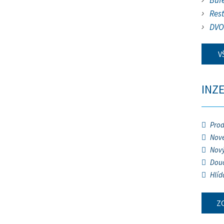
Buf
Res
DVO
V
INZ
Prod
Nové
Nový
Douč
Hlíd
Z