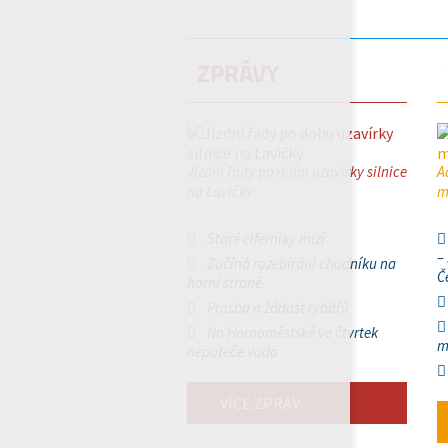
ZPRÁVY
Jízdní řady po dobu uzavírky silnice
A
na Lavičky
m
Staré ciferníky mizí
–
Začíná rozebírání chodníku na
Č
horní straně
Prosba a žádost rybářů
Na Hornoměstské ve čtvrtek
m
nepoteče voda
VÍCE ZPRÁV