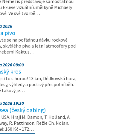
e Nemezis představuje samostatnou
u Exuvie vizuální umělkyně Michaely
vé. Ve své tvorbě…
na 2026
a pivo
vte se na pořádnou dávku rockové
, skvělého piva a letní atmosféry pod
 nebem! Kaktus…
na 2026 08:00
ský kros
 si to s horou! 13 km, Dědkovská hora,
 lesy, výhledy a poctivý přespolní běh.
ě takový je…
na 2026 19:30
ea (český dabing)
USA. Hrají M. Damon, T. Holland, A.
ay, R. Pattinson. Režie Ch. Nolan.
é: 160 Kč • 172…