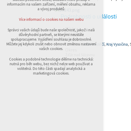
přihlášení, volby jazyka, apod.
informacím na vašem zařízení, měření obsahu, reklama
a vývoj produktů.
Volitelná cookies
Podrobnosti o události
analytická pro anonymizované vyhodnocení
Více informací o cookies na našem webu
návštěvnosti
marketingová cookies (Google,Sklik)
Místo
Správci vašich údajů bude naše společnost, jakož i naši
Cvičiště psů
důvěryhodní partneři, se kterými neustále
Více informací o cookies na našem webu
Ulice a čp.
spolupracujeme. Vyjádření souhlasu je dobrovolné.
Můžete jej kdykoli zrušit nebo obnovit změnou nastavení
Františkov,
Velké Meziříčí
,
Kraj Vysočina
, 
vašich cookies.
Okres
Žďár nad Sázavou
Přijmout všechny cookies
Cookies a podobné technologie dělíme na technická:
nutná pro běh webu, bez nichž nelze web používat a
volitelná. Do této části spadají analytická a
Odmítnout vše
marketingová cookies.