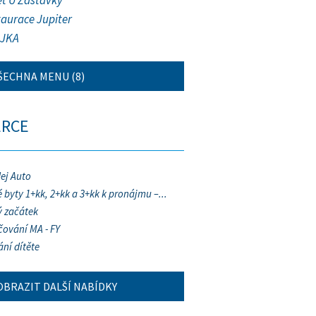
et U Zastávky
taurace Jupiter
JKA
ŠECHNA MENU (8)
ERCE
ej Auto
 byty 1+kk, 2+kk a 3+kk k pronájmu –...
 začátek
ování MA - FY
ání dítěte
OBRAZIT DALŠÍ NABÍDKY