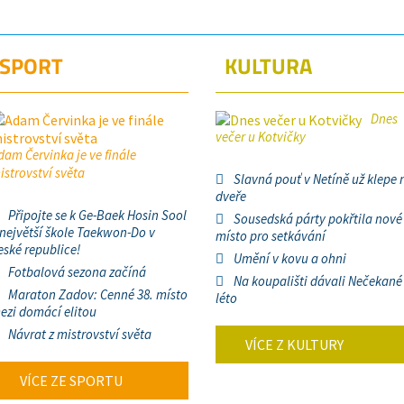
SPORT
KULTURA
Dnes
večer u Kotvičky
dam Červinka je ve finále
istrovství světa
Slavná pouť v Netíně už klepe 
dveře
Připojte se k Ge-Baek Hosin Sool
Sousedská párty pokřtila nové
 největší škole Taekwon-Do v
místo pro setkávání
eské republice!
Umění v kovu a ohni
Fotbalová sezona začíná
Na koupališti dávali Nečekané
Maraton Zadov: Cenné 38. místo
léto
ezi domácí elitou
Návrat z mistrovství světa
VÍCE Z KULTURY
VÍCE ZE SPORTU