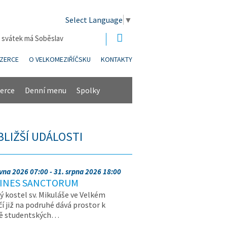
Select Language
▼
| svátek má Soběslav
NZERCE
O VELKOMEZIŘÍČSKU
KONTAKTY
erce
Denní menu
Spolky
BLIŽŠÍ UDÁLOSTI
rvna 2026 07:00 - 31. srpna 2026 18:00
INES SANCTORUM
ý kostel sv. Mikuláše ve Velkém
čí již na podruhé dává prostor k
vě studentských…