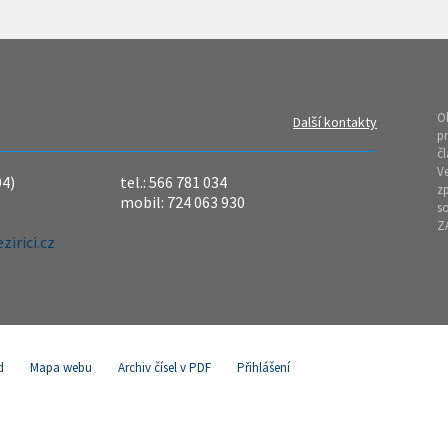
O
Další kontakty
pr
čl
Ve
04)
tel.: 566 781 034
z
mobil: 724 063 930
so
Z
irici.cz
d
Mapa webu
Archiv čísel v PDF
Přihlášení