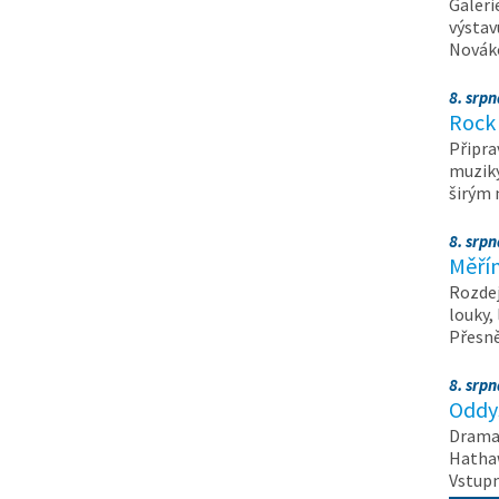
Galeri
výstav
Nováko
8. srp
Rock 
Připra
muziky
širým
8. srp
Měřín
Rozdej
louky,
Přesn
8. srp
Oddys
Drama 
Hathaw
Vstupn