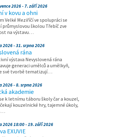
vence 2026 - 7. září 2026
 v kovu a ohni
 Velké Meziříčí ve spolupráci se
í průmyslovou školou Třebíč zve
ost na výstavu…
a 2026 - 31. srpna 2026
slovená rána
ivní výstava Nevyslovená rána
avuje generaci umělců a umělkyň,
ve své tvorbě tematizují…
a 2026 - 8. srpna 2026
cká akademie
 se k letnímu táboru školy čar a kouzel,
 čekají kouzelnické hry, tajemné úkoly,
a…
a 2026 18:00 - 19. září 2026
ava EXUVIE