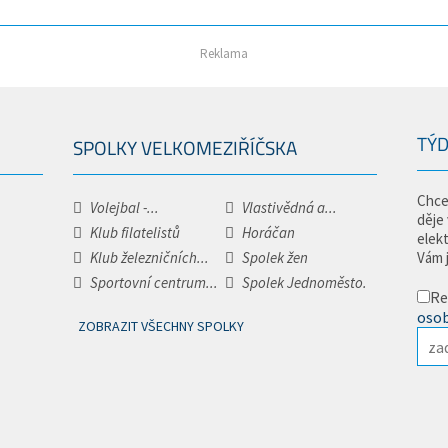
Reklama
TÝD
SPOLKY VELKOMEZIŘÍČSKA
Chce
Volejbal -...
Vlastivědná a...
děje
Klub filatelistů
Horáčan
elek
Klub železničních...
Spolek žen
Vám 
Sportovní centrum...
Spolek Jednoměsto.
Re
osob
ZOBRAZIT VŠECHNY SPOLKY