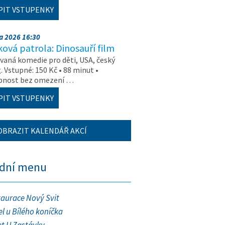
PIT VSTUPENKY
na 2026 16:30
ová patrola: Dinosauří film
aná komedie pro děti, USA, český
. Vstupné: 150 Kč • 88 minut •
upnost bez omezení …
PIT VSTUPENKY
OBRAZIT KALENDÁŘ AKCÍ
ední menu
taurace Nový Svit
l u Bílého koníčka