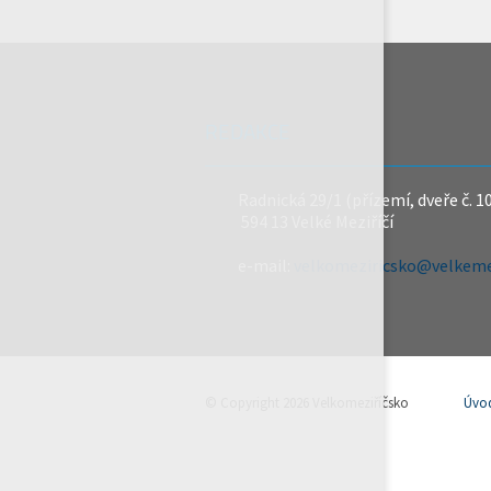
REDAKCE
Radnická 29/1 (přízemí, dveře č. 1
594 13 Velké Meziříčí
e-mail:
velkomeziricsko@velkemez
© Copyright 2026 Velkomeziříčsko
Úvo