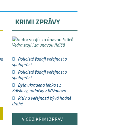
KRIMI ZPRÁVY
Vedra stojí i za únavou řidičů
na
Policisté žádají veřejnost o
spolupráci
Policisté žádají veřejnost o
spolupráci
Byla ukradena lebka sv.
Zdislavy, rodačky z Křižanova
Pití na veřejnosti bývá hodně
drahé
VÍCE Z KRIMI ZPRÁV