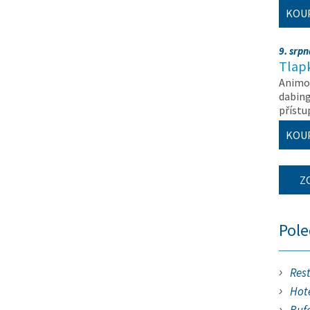
KOU
9. srp
Tlapk
Animov
dabing
příst
KOU
Z
Pol
Res
Hote