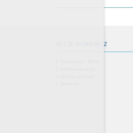
VÍCE ZE SPORTVM.CZ
Malá kopaná - MKVM
Badmintonová liga
Katalog sportovišť
Rezervace