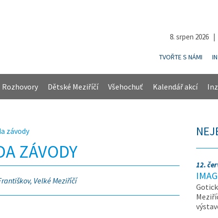
8. srpen 2026 
TVOŘTE S NÁMI
I
Rozhovory
Dětské Meziříčí
Všehochuť
Kalendář akcí
Inz
NEJ
da závody
DA ZÁVODY
12. če
IMAG
Františkov, Velké Meziříčí
Gotick
Meziří
výsta