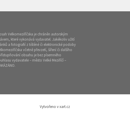
bsah Velkomeziříčska je chráněn autorským
ávem, které vykonává vydavatel. Jakékoliv užití
ánků a fotografií z tištěné či elektronické podoby
lkomeziříčska včetně převzetí, šíření či dalšího
přístupňování obsahu je bez písemného
uhlasu vydavatele – město Velké Meziříčí –
AKÁZÁNO.
Vytvořeno v xart.cz