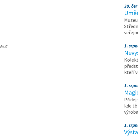
30. čer
Umění
Muzeum
Středn
veřejn
1. srpn
594 01
Nevy
Kolekt
předst
kteří 
1. srpn
Magi
Přidej
kde tě
výrob
1. srpn
Výst