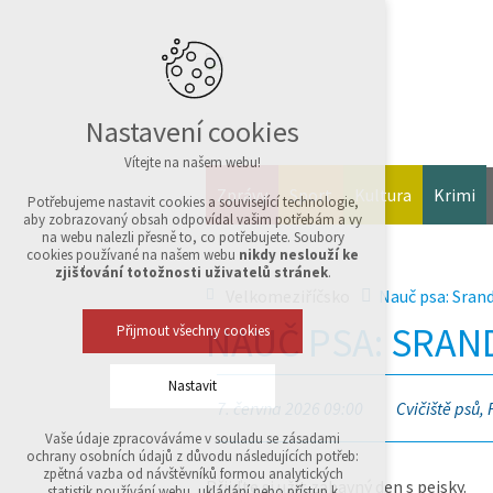
Nastavení cookies
Vítejte na našem webu!
Zprávy
Sport
Kultura
Krimi
Potřebujeme nastavit cookies a související technologie,
aby zobrazovaný obsah odpovídal vašim potřebám a vy
na webu nalezli přesně to, co potřebujete. Soubory
cookies používané na našem webu
nikdy neslouží ke
zjišťování totožnosti uživatelů stránek
.
Velkomeziříčsko
Nauč psa: Sran
NAUČ PSA: SRAN
Přijmout všechny cookies
Nastavit
7. června 2026 09:00
Cvičiště psů, 
Vaše údaje zpracováváme v souladu se zásadami
Technická cookies
ochrany osobních údajů z důvodu následujících potřeb:
nutná pro provozování webu
zpětná vazba od návštěvníků formou analytických
Přijďte si užít zábavný den s pejsky.
udržení kontextu stránek (session): případná
statistik používání webu, ukládání nebo přístup k