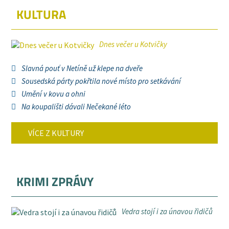
KULTURA
Dnes večer u Kotvičky
Slavná pouť v Netíně už klepe na dveře
Sousedská párty pokřtila nové místo pro setkávání
Umění v kovu a ohni
Na koupališti dávali Nečekané léto
VÍCE Z KULTURY
KRIMI ZPRÁVY
Vedra stojí i za únavou řidičů