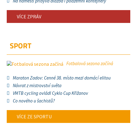
Na náměstí přibývá dlažba i podzemní kontejnery
VÍCE ZPRÁV
SPORT
Fotbalová sezona začíná
Maraton Zadov: Cenné 38. místo mezi domácí elitou
Návrat z mistrovství světa
VMTB cycling ovládl Cyklo Cup Křižanov
Co nového u šachistů?
VÍCE ZE SPORTU