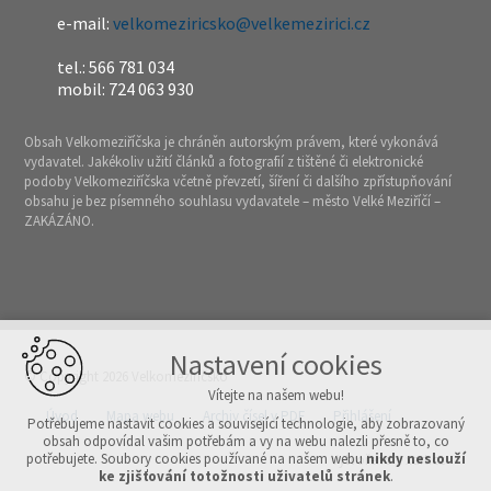
e-mail:
velkomeziricsko@velkemezirici.cz
tel.: 566 781 034
mobil: 724 063 930
Obsah Velkomeziříčska je chráněn autorským právem, které vykonává
vydavatel. Jakékoliv užití článků a fotografií z tištěné či elektronické
podoby Velkomeziříčska včetně převzetí, šíření či dalšího zpřístupňování
obsahu je bez písemného souhlasu vydavatele – město Velké Meziříčí –
ZAKÁZÁNO.
Nastavení cookies
© Copyright 2026 Velkomeziříčsko
Vítejte na našem webu!
Úvod
Mapa webu
Archiv čísel v PDF
Přihlášení
Potřebujeme nastavit cookies a související technologie, aby zobrazovaný
obsah odpovídal vašim potřebám a vy na webu nalezli přesně to, co
potřebujete. Soubory cookies používané na našem webu
nikdy neslouží
Vytvořeno v xart.cz
ke zjišťování totožnosti uživatelů stránek
.