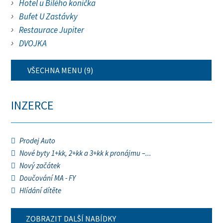
Hotel u Bílého koníčka
Bufet U Zastávky
Restaurace Jupiter
DVOJKA
VŠECHNA MENU (9)
INZERCE
Prodej Auto
Nové byty 1+kk, 2+kk a 3+kk k pronájmu –...
Nový začátek
Doučování MA - FY
Hlídání dítěte
ZOBRAZIT DALŠÍ NABÍDKY