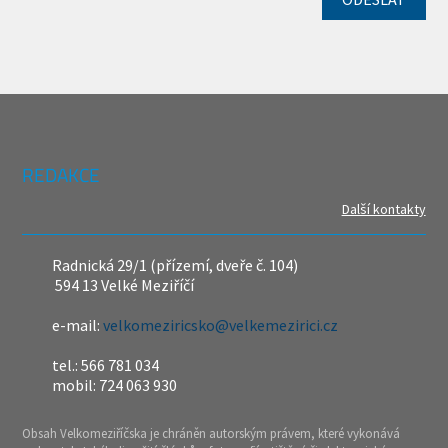
REDAKCE
Další kontakty
Radnická 29/1 (přízemí, dveře č. 104)
594 13 Velké Meziříčí
e-mail:
velkomeziricsko@velkemezirici.cz
tel.: 566 781 034
mobil: 724 063 930
Obsah Velkomeziříčska je chráněn autorským právem, které vykonává