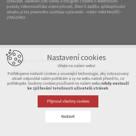
vydavatel. Jakékoliv užití článků a fotografií z tištěné či elektronické
podoby Velkomeziříčska včetně převzetí, šíření či dalšího zpřístupňování
obsahu je bez písemného souhlasu vydavatele – město Velké Meziříčí –
ZAKÁZÁNO.
Nastavení cookies
© Copyright 2026 Velkomeziříčsko
Vítejte na našem webu!
Úvod
Mapa webu
Archiv čísel v PDF
Přihlášení
Potřebujeme nastavit cookies a související technologie, aby zobrazovaný
obsah odpovídal vašim potřebám a vy na webu nalezli přesně to, co
potřebujete. Soubory cookies používané na našem webu
nikdy neslouží
Vytvořeno v xart.cz
ke zjišťování totožnosti uživatelů stránek
.
Přijmout všechny cookies
Nastavit
Technická cookies