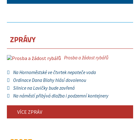
ZPRÁVY
Prosba a žádost rybářů
Na Hornoměstské ve čtvrtek nepoteče voda
Ordinace Dana Blahy hlásí dovolenou
Silnice na Lavičky bude zavřená
Na náměstí přibývá dlažba i podzemní kontejnery
VÍCE ZPRÁV