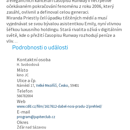
a elegantních kanceláří časopisu Runway v netrpělivě
očekávaném pokračování fenoménu z roku 2006, který
zasáhl, ovlivnil a definoval celou generaci.
Miranda Priestly čelí úpadku tištěných médií a musí
vyjednávat se svou bývalou asistentkou Emily, nyní vlivnou
šéfkou luxusního holdingu. Stará rivalita ožívá v digitálním
světě, kde o přežití časopisu Runway rozhodují peníze a
vliv…
Podrobnosti o události
Kontaktní osoba
H. Svobodová
Místo
kino JC
Ulice a čp.
Náměstí 17,
Velké Meziříčí
,
Česko
, 59401
Telefon
566782004
Web
www.csfd.cz/film/1617612-dabel-nosi-pradu-2/prehled/
E-mail
program@jupiterclub.cz
Okres
Žďár nad Sázavou