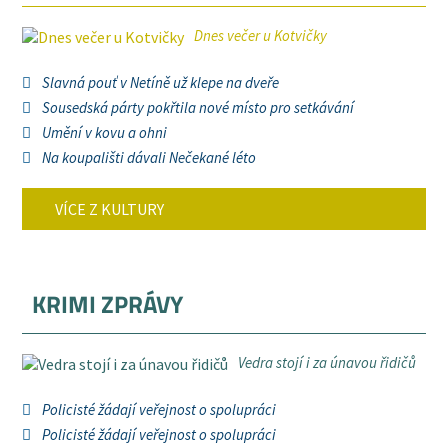
Dnes večer u Kotvičky
Slavná pouť v Netíně už klepe na dveře
Sousedská párty pokřtila nové místo pro setkávání
Umění v kovu a ohni
Na koupališti dávali Nečekané léto
VÍCE Z KULTURY
KRIMI ZPRÁVY
Vedra stojí i za únavou řidičů
Policisté žádají veřejnost o spolupráci
Policisté žádají veřejnost o spolupráci