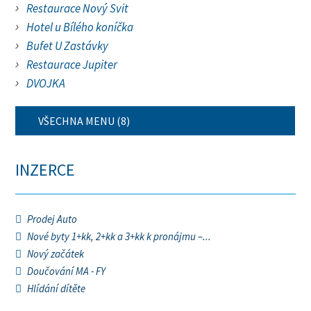
Restaurace Nový Svit
Hotel u Bílého koníčka
Bufet U Zastávky
Restaurace Jupiter
DVOJKA
VŠECHNA MENU (8)
INZERCE
Prodej Auto
Nové byty 1+kk, 2+kk a 3+kk k pronájmu –...
Nový začátek
Doučování MA - FY
Hlídání dítěte