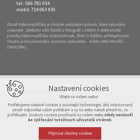
tel.: 566 781 034
mobil: 724 063 930
Obsah Velkomeziříčska je chráněn autorským právem, které vykonává
vydavatel. Jakékoliv užití článků a fotografií z tištěné či elektronické
podoby Velkomeziříčska včetně převzetí, šíření či dalšího zpřístupňování
obsahu je bez písemného souhlasu vydavatele – město Velké Meziříčí –
ZAKÁZÁNO.
Nastavení cookies
© Copyright 2026 Velkomeziříčsko
Vítejte na našem webu!
Úvod
Mapa webu
Archiv čísel v PDF
Přihlášení
Potřebujeme nastavit cookies a související technologie, aby zobrazovaný
obsah odpovídal vašim potřebám a vy na webu nalezli přesně to, co
potřebujete. Soubory cookies používané na našem webu
nikdy neslouží
Vytvořeno v xart.cz
ke zjišťování totožnosti uživatelů stránek
.
Přijmout všechny cookies