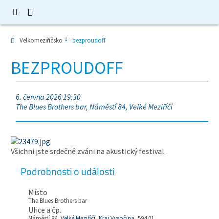
Velkomeziříčsko
bezproudoff
BEZPROUDOFF
6. června 2026 19:30
The Blues Brothers bar, Náměstí 84, Velké Meziříčí
Všichni jste srdečně zváni na akustický festival.
Podrobnosti o události
Místo
The Blues Brothers bar
Ulice a čp.
Náměstí 84,
Velké Meziříčí
,
Kraj Vysočina
, 594 01