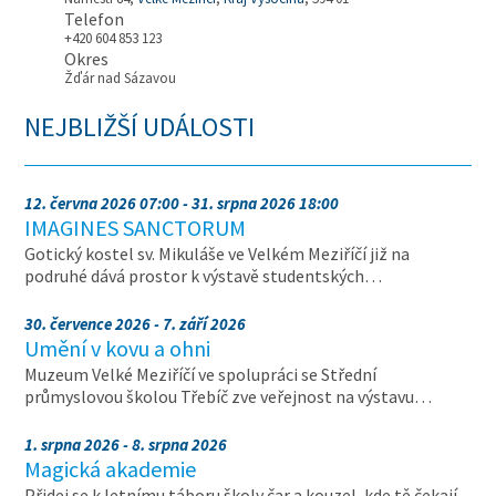
Telefon
+420 604 853 123
Okres
Žďár nad Sázavou
NEJBLIŽŠÍ UDÁLOSTI
12. června 2026 07:00 - 31. srpna 2026 18:00
IMAGINES SANCTORUM
Gotický kostel sv. Mikuláše ve Velkém Meziříčí již na
podruhé dává prostor k výstavě studentských…
30. července 2026 - 7. září 2026
Umění v kovu a ohni
Muzeum Velké Meziříčí ve spolupráci se Střední
průmyslovou školou Třebíč zve veřejnost na výstavu…
1. srpna 2026 - 8. srpna 2026
Magická akademie
Přidej se k letnímu táboru školy čar a kouzel, kde tě čekají