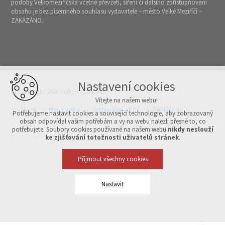
podoby Velkomeziříčska včetně převzetí, šíření či dalšího zpřístupňování
obsahu je bez písemného souhlasu vydavatele – město Velké Meziříčí –
ZAKÁZÁNO.
Nastavení cookies
© Copyright 2026 Velkomeziříčsko
Vítejte na našem webu!
Úvod
Mapa webu
Archiv čísel v PDF
Přihlášení
Potřebujeme nastavit cookies a související technologie, aby zobrazovaný
obsah odpovídal vašim potřebám a vy na webu nalezli přesně to, co
potřebujete. Soubory cookies používané na našem webu
nikdy neslouží
Vytvořeno v xart.cz
ke zjišťování totožnosti uživatelů stránek
.
Přijmout všechny cookies
Nastavit
Technická cookies
nutná pro provozování webu