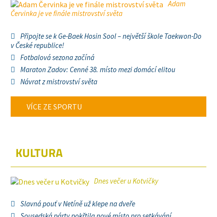
Adam
Červinka je ve finále mistrovství světa
Připojte se k Ge-Baek Hosin Sool – největší škole Taekwon-Do
v České republice!
Fotbalová sezona začíná
Maraton Zadov: Cenné 38. místo mezi domácí elitou
Návrat z mistrovství světa
VÍCE ZE SPORTU
KULTURA
Dnes večer u Kotvičky
Slavná pouť v Netíně už klepe na dveře
Sousedská párty pokřtila nové místo pro setkávání