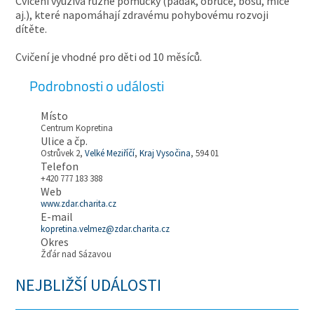
Cvičení využívá různé pomůcky (padák, obruče, bosu, míče
aj.), které napomáhají zdravému pohybovému rozvoji
dítěte.
Cvičení je vhodné pro děti od 10 měsíců.
Podrobnosti o události
Místo
Centrum Kopretina
Ulice a čp.
Ostrůvek 2,
Velké Meziříčí
,
Kraj Vysočina
, 594 01
Telefon
+420 777 183 388
Web
www.zdar.charita.cz
E-mail
kopretina.velmez@zdar.charita.cz
Okres
Žďár nad Sázavou
NEJBLIŽŠÍ UDÁLOSTI