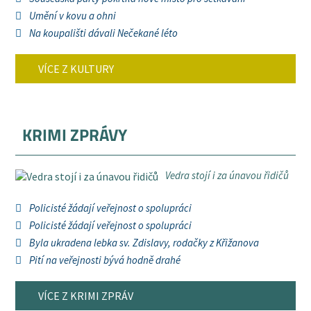
Umění v kovu a ohni
Na koupališti dávali Nečekané léto
VÍCE Z KULTURY
KRIMI ZPRÁVY
Vedra stojí i za únavou řidičů
Policisté žádají veřejnost o spolupráci
Policisté žádají veřejnost o spolupráci
Byla ukradena lebka sv. Zdislavy, rodačky z Křižanova
Pití na veřejnosti bývá hodně drahé
VÍCE Z KRIMI ZPRÁV