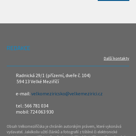
REDAKCE
Další kontakty
Radnická 29/1 (přízemí, dveře č. 104)
594 13 Velké Meziříčí
e-mail:
velkomeziricsko@velkemezirici.cz
tel.: 566 781 034
mobil: 724 063 930
Obsah Velkomeziříčska je chráněn autorským právem, které vykonává
vydavatel. Jakékoliv užití článků a fotografií z tištěné či elektronické