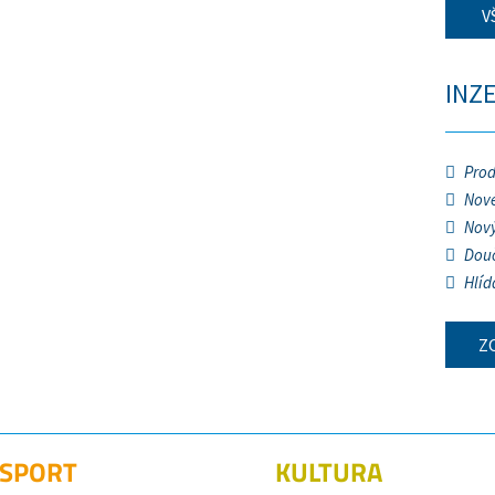
V
INZ
Prod
Nové
Nový
Douč
Hlíd
Z
SPORT
KULTURA