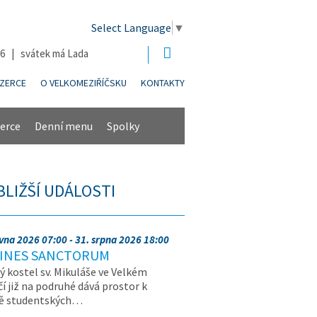
Select Language
▼
26 | svátek má Lada
NZERCE
O VELKOMEZIŘÍČSKU
KONTAKTY
erce
Denní menu
Spolky
BLIŽŠÍ UDÁLOSTI
rvna 2026 07:00 - 31. srpna 2026 18:00
INES SANCTORUM
ý kostel sv. Mikuláše ve Velkém
čí již na podruhé dává prostor k
vě studentských…