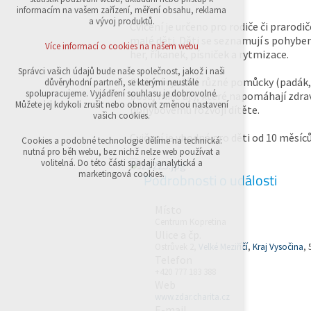
přihlášení, volby jazyka, apod.
informacím na vašem zařízení, měření obsahu, reklama
a vývoj produktů.
Cvičení je určeno pro rodiče či prarodiče
Volitelná cookies
malé děti. Děti se seznamují s pohyb
analytická pro anonymizované vyhodnocení
Více informací o cookies na našem webu
her, říkanek, písniček a rytmizace.
návštěvnosti
marketingová cookies (Google,Sklik)
Správci vašich údajů bude naše společnost, jakož i naši
Cvičení využívá různé pomůcky (padák,
důvěryhodní partneři, se kterými neustále
Více informací o cookies na našem webu
spolupracujeme. Vyjádření souhlasu je dobrovolné.
bosu, míče aj.), které napomáhají zdr
Můžete jej kdykoli zrušit nebo obnovit změnou nastavení
pohybovému rozvoji dítěte.
vašich cookies.
Cvičení je vhodné pro děti od 10 měsíců
Přijmout všechny cookies
Cookies a podobné technologie dělíme na technická:
nutná pro běh webu, bez nichž nelze web používat a
volitelná. Do této části spadají analytická a
Odmítnout vše
marketingová cookies.
Podrobnosti o události
Místo
Centrum Kopretina
Ulice a čp.
Ostrůvek 2,
Velké Meziříčí
,
Kraj Vysočina
, 
Telefon
+420 777 183 388
Web
www.zdar.charita.cz
E-mail