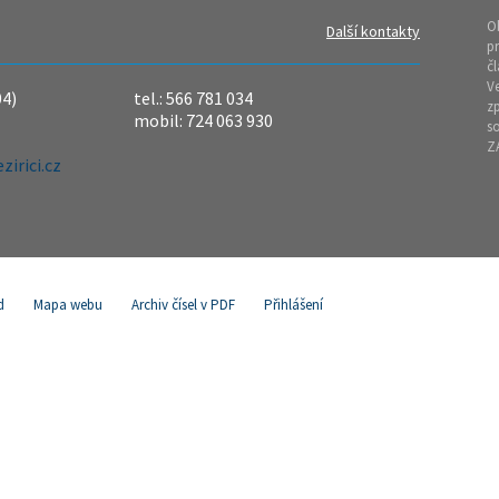
O
Další kontakty
pr
čl
Ve
04)
tel.: 566 781 034
z
mobil: 724 063 930
so
Z
irici.cz
d
Mapa webu
Archiv čísel v PDF
Přihlášení