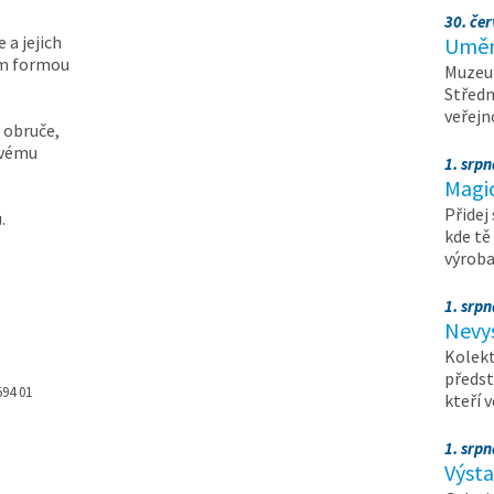
30. čer
 a jejich
Umění
em formou
Muzeum
Středn
veřejn
 obruče,
avému
1. srpn
Magi
Přidej
.
kde tě
výrob
1. srpn
Nevy
Kolekt
předst
594 01
kteří 
1. srpn
Výst