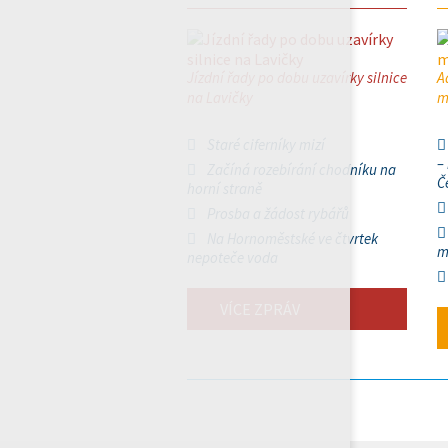
Jízdní řady po dobu uzavírky silnice
A
na Lavičky
m
Staré ciferníky mizí
–
Začíná rozebírání chodníku na
Č
horní straně
Prosba a žádost rybářů
Na Hornoměstské ve čtvrtek
m
nepoteče voda
VÍCE ZPRÁV