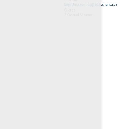
kopretina.velmez@zdar.charita.cz
Okres
Žďár nad Sázavou