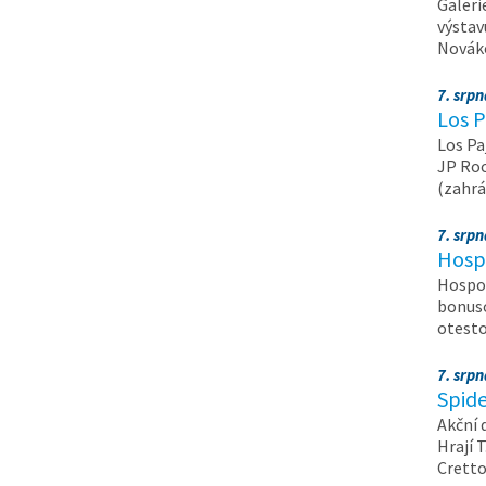
Galeri
výstav
Nováko
7. srp
Los P
Los Pa
JP Roc
(zahrá
7. srp
Hosp
Hospod
bonuso
otest
7. srp
Spide
Akční 
Hrají T
Crett