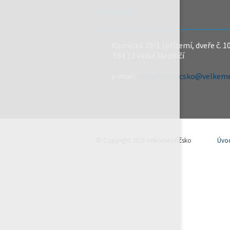
REDAKCE
Radnická 29/1 (přízemí, dveře č. 1
594 13 Velké Meziříčí
e-mail:
velkomeziricsko@velkemez
© Copyright 2026 Velkomeziříčsko
Úvo