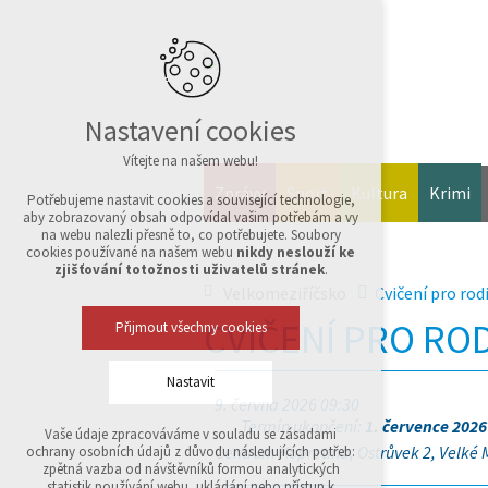
Nastavení cookies
Vítejte na našem webu!
Zprávy
Sport
Kultura
Krimi
Potřebujeme nastavit cookies a související technologie,
aby zobrazovaný obsah odpovídal vašim potřebám a vy
na webu nalezli přesně to, co potřebujete. Soubory
cookies používané na našem webu
nikdy neslouží ke
zjišťování totožnosti uživatelů stránek
.
Velkomeziříčsko
Cvičení pro rod
CVIČENÍ PRO ROD
Přijmout všechny cookies
Nastavit
9. června 2026 09:30
Termín ukončení:
1. července 2026
Vaše údaje zpracováváme v souladu se zásadami
Technická cookies
Centrum Kopretina, Ostrůvek 2, Velké M
ochrany osobních údajů z důvodu následujících potřeb:
nutná pro provozování webu
zpětná vazba od návštěvníků formou analytických
udržení kontextu stránek (session): případná
statistik používání webu, ukládání nebo přístup k