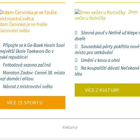
Dnes
večer u Kotvičky
dam Červinka je ve finále
istrovství světa
Slavná pouť v Netíně už klepe 
dveře
Připojte se k Ge-Baek Hosin Sool
Sousedská párty pokřtila nové
 největší škole Taekwon-Do v
místo pro setkávání
eské republice!
Umění v kovu a ohni
Fotbalová sezona začíná
Na koupališti dávali Nečekané
Maraton Zadov: Cenné 38. místo
léto
ezi domácí elitou
Návrat z mistrovství světa
VÍCE Z KULTURY
VÍCE ZE SPORTU
Reklama