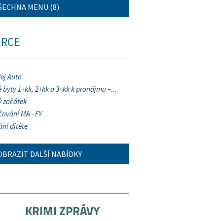
ŠECHNA MENU (8)
ERCE
ej Auto
 byty 1+kk, 2+kk a 3+kk k pronájmu –...
 začátek
ování MA - FY
ání dítěte
OBRAZIT DALŠÍ NABÍDKY
KRIMI ZPRÁVY