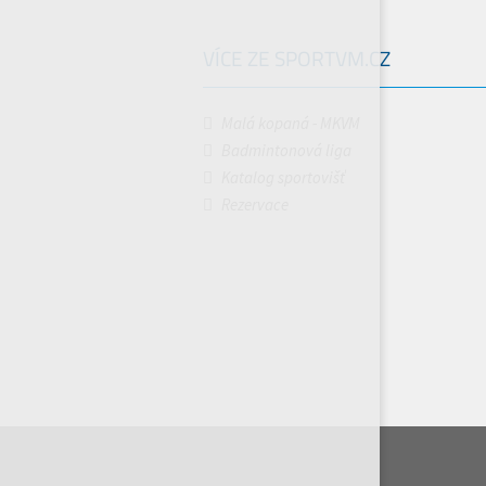
VÍCE ZE SPORTVM.CZ
Malá kopaná - MKVM
Badmintonová liga
Katalog sportovišť
Rezervace