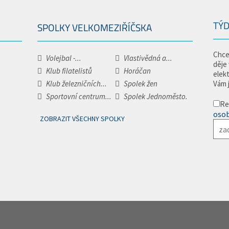
TÝD
SPOLKY VELKOMEZIŘÍČSKA
Chce
Volejbal -...
Vlastivědná a...
děje
Klub filatelistů
Horáčan
elek
Klub železničních...
Spolek žen
Vám 
Sportovní centrum...
Spolek Jednoměsto.
Re
osob
ZOBRAZIT VŠECHNY SPOLKY