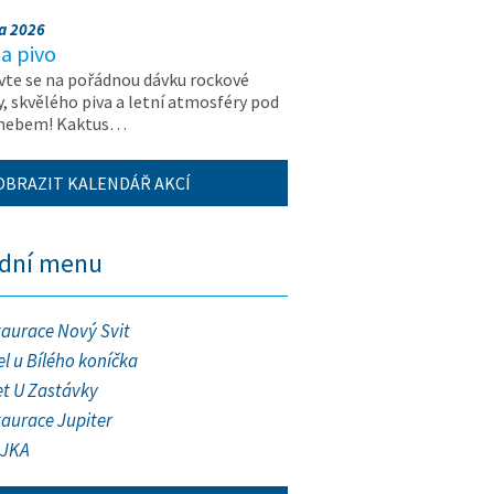
na 2026
a pivo
vte se na pořádnou dávku rockové
, skvělého piva a letní atmosféry pod
 nebem! Kaktus…
OBRAZIT KALENDÁŘ AKCÍ
ední menu
taurace Nový Svit
l u Bílého koníčka
et U Zastávky
taurace Jupiter
JKA