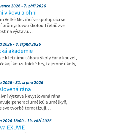
vence 2026 - 7. září 2026
 v kovu a ohni
 Velké Meziříčí ve spolupráci se
í průmyslovou školou Třebíč zve
ost na výstavu…
a 2026 - 8. srpna 2026
cká akademie
 se k letnímu táboru školy čar a kouzel,
 čekají kouzelnické hry, tajemné úkoly,
a…
a 2026 - 31. srpna 2026
slovená rána
ivní výstava Nevyslovená rána
avuje generaci umělců a umělkyň,
ve své tvorbě tematizují…
a 2026 18:00 - 19. září 2026
ava EXUVIE