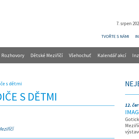
7. srpen 20
TVOŘTE S NÁMI
I
Rozhovory
Dětské Meziříčí
Všehochuť
Kalendář akcí
Inz
NEJ
iče s dětmi
IČE S DĚTMI
12. če
IMAG
Gotick
Meziří
eziříčí
výsta