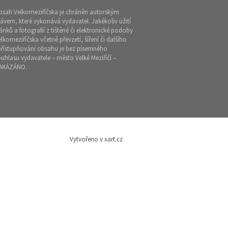
bsah Velkomeziříčska je chráněn autorským
ávem, které vykonává vydavatel. Jakékoliv užití
ánků a fotografií z tištěné či elektronické podoby
lkomeziříčska včetně převzetí, šíření či dalšího
přístupňování obsahu je bez písemného
uhlasu vydavatele – město Velké Meziříčí –
AKÁZÁNO.
Vytvořeno v xart.cz