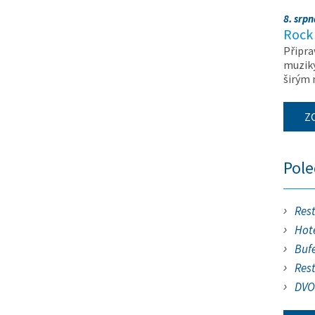
8. srp
Rock 
Připra
muziky
širým
Z
Pol
Res
Hote
Buf
Res
DVO