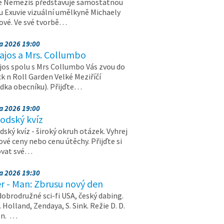
e Nemezis představuje samostatnou
u Exuvie vizuální umělkyně Michaely
vé. Ve své tvorbě…
na 2026 19:00
ajos a Mrs. Collumbo
jos spolu s Mrs Collumbo Vás zvou do
k n Roll Garden Velké Meziříčí
dka obecníku). Přijďte…
na 2026 19:00
odský kvíz
ský kvíz - široký okruh otázek. Vyhrej
vé ceny nebo cenu útěchy. Přijďte si
ovat své…
na 2026 19:30
r - Man: Zbrusu nový den
dobrodružné sci-fi USA, český dabing.
. Holland, Zendaya, S. Sink. Režie D. D.
on. …