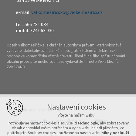
594 13 Velké Meziříčí
e-mail:
velkomeziricsko@velkemezirici.cz
tel.: 566 781 034
mobil: 724 063 930
Obsah Velkomeziříčska je chráněn autorským právem, které vykonává
vydavatel. Jakékoliv užití článků a fotografií z tištěné či elektronické
podoby Velkomeziříčska včetně převzetí, šíření či dalšího zpřístupňování
obsahu je bez písemného souhlasu vydavatele – město Velké Meziříčí –
ZAKÁZÁNO.
Nastavení cookies
© Copyright 2026 Velkomeziříčsko
Vítejte na našem webu!
Úvod
Mapa webu
Archiv čísel v PDF
Přihlášení
Potřebujeme nastavit cookies a související technologie, aby zobrazovaný
obsah odpovídal vašim potřebám a vy na webu nalezli přesně to, co
potřebujete. Soubory cookies používané na našem webu
nikdy neslouží
Vytvořeno v xart.cz