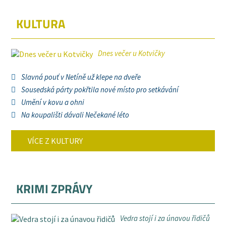
KULTURA
Dnes večer u Kotvičky
Slavná pouť v Netíně už klepe na dveře
Sousedská párty pokřtila nové místo pro setkávání
Umění v kovu a ohni
Na koupališti dávali Nečekané léto
VÍCE Z KULTURY
KRIMI ZPRÁVY
Vedra stojí i za únavou řidičů