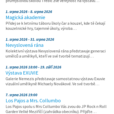
průmyslovou školou Třebíč zve veřejnost na výstavu…
1. srpna 2026 - 8. srpna 2026
Magická akademie
Přidej se k letnímu táboru školy čar a kouzel, kde tě čekají
kouzelnické hry, tajemné úkoly, výroba…
1. srpna 2026 - 31. srpna 2026
Nevyslovená rána
Kolektivní výstava Nevyslovená rána představuje generaci
umělců a umělkyň, kteří ve své tvorbě tematizují…
1. srpna 2026 18:00 - 19. září 2026
Výstava EXUVIE
Galerie Nemezis představuje samostatnou výstavu Exuvie
vizuální umělkyně Michaely Novákové. Ve své tvorbě…
7. srpna 2026 19:00
Los Pajos a Mrs. Collumbo
Los Pajos spolu s Mrs Collumbo Vás zvou do JP Rock n Roll
Garden Velké Meziříčí (zahrádka obecníku). Přijďte…