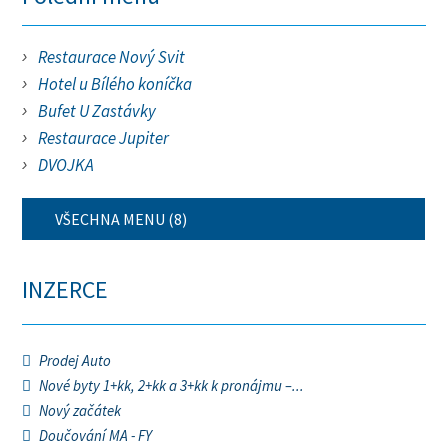
Restaurace Nový Svit
Hotel u Bílého koníčka
Bufet U Zastávky
Restaurace Jupiter
DVOJKA
VŠECHNA MENU (8)
INZERCE
Prodej Auto
Nové byty 1+kk, 2+kk a 3+kk k pronájmu –...
Nový začátek
Doučování MA - FY