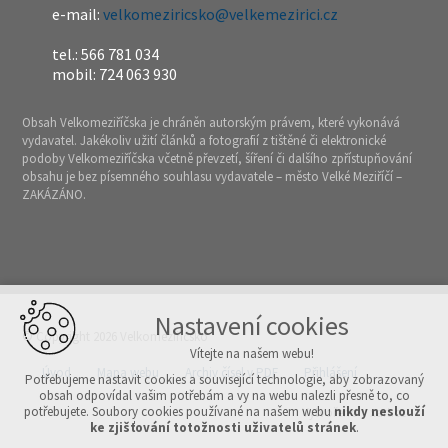
e-mail:
velkomeziricsko@velkemezirici.cz
tel.: 566 781 034
mobil: 724 063 930
Obsah Velkomeziříčska je chráněn autorským právem, které vykonává
vydavatel. Jakékoliv užití článků a fotografií z tištěné či elektronické
podoby Velkomeziříčska včetně převzetí, šíření či dalšího zpřístupňování
obsahu je bez písemného souhlasu vydavatele – město Velké Meziříčí –
ZAKÁZÁNO.
Nastavení cookies
© Copyright 2026 Velkomeziříčsko
Vítejte na našem webu!
Úvod
Mapa webu
Archiv čísel v PDF
Přihlášení
Potřebujeme nastavit cookies a související technologie, aby zobrazovaný
obsah odpovídal vašim potřebám a vy na webu nalezli přesně to, co
potřebujete. Soubory cookies používané na našem webu
nikdy neslouží
Vytvořeno v xart.cz
ke zjišťování totožnosti uživatelů stránek
.