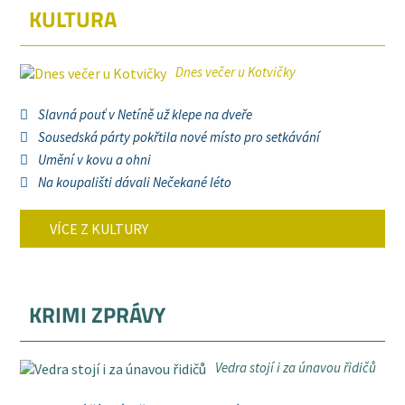
KULTURA
Dnes večer u Kotvičky
Slavná pouť v Netíně už klepe na dveře
Sousedská párty pokřtila nové místo pro setkávání
Umění v kovu a ohni
Na koupališti dávali Nečekané léto
VÍCE Z KULTURY
KRIMI ZPRÁVY
Vedra stojí i za únavou řidičů