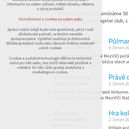
přihlášení, volby jazyka, apod.
informacím na vašem zařízení, měření obsahu, reklama
4. červen 2015 15:47
a vývoj produktů.
V letošním roce si připomínáme 50 
Volitelná cookies
analytická pro anonymizované vyhodnocení
Více informací o cookies na našem webu
tomuto výročí vydal Jupiter club, s.
návštěvnosti
marketingová cookies (Google,Sklik)
Správci vašich údajů bude naše společnost, jakož i naši
důvěryhodní partneři, se kterými neustále
Více informací o cookies na našem webu
Půlmar
spolupracujeme. Vyjádření souhlasu je dobrovolné.
Můžete jej kdykoli zrušit nebo obnovit změnou nastavení
4. červen 2
vašich cookies.
Sportovní centrum Velké Meziříčí pořá
Přijmout všechny cookies
Cookies a podobné technologie dělíme na technická:
ročník půlmaratonu pro běžce všech v
nutná pro běh webu, bez nichž nelze web používat a
volitelná. Do této části spadají analytická a
Odmítnout vše
marketingová cookies.
Právě 
3. červen 2
Právě jsme spustili nový web Velkome
nejen pro občany Velkého Meziříčí. N
Hra ko
2. červen 2
Příběh ko