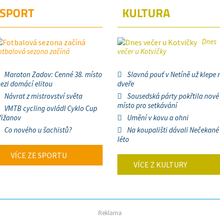
SPORT
KULTURA
Dnes
otbalová sezona začíná
večer u Kotvičky
Maraton Zadov: Cenné 38. místo
Slavná pouť v Netíně už klepe 
ezi domácí elitou
dveře
Návrat z mistrovství světa
Sousedská párty pokřtila nové
místo pro setkávání
VMTB cycling ovládl Cyklo Cup
řižanov
Umění v kovu a ohni
Co nového u šachistů?
Na koupališti dávali Nečekané
léto
VÍCE ZE SPORTU
VÍCE Z KULTURY
Reklama