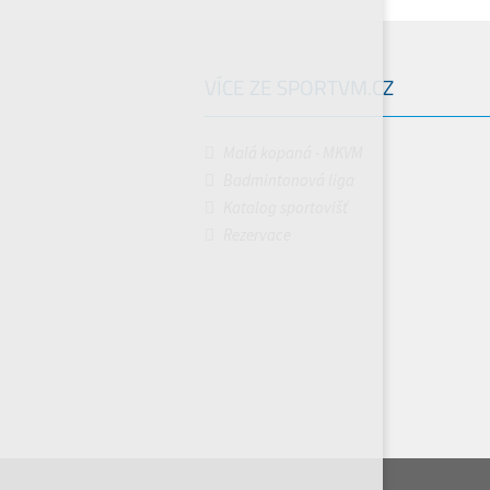
VÍCE ZE SPORTVM.CZ
Malá kopaná - MKVM
Badmintonová liga
Katalog sportovišť
Rezervace