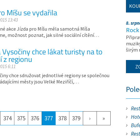
KOU
ro Míšu se vydařila
2015 13:43
8. srp
nné akce Jízda pro Míšu měla samotná Míša
Rock 
me, možnost poznat, jak silné sociální cítění…
Připra
muziky
Vysočiny chce lákat turisty na to
širým
í z regionu
2015 6:11
Z
činy chce sdružovat jednotlivé regiony se společnou
ládajícími městy jsou Velké Meziříčí,…
Pol
Res
Hote
374
375
376
377
378
379
›
»
Buf
Res