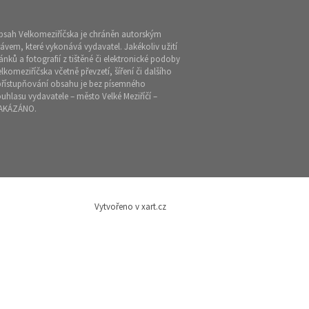
bsah Velkomeziříčska je chráněn autorským
ávem, které vykonává vydavatel. Jakékoliv užití
ánků a fotografií z tištěné či elektronické podoby
lkomeziříčska včetně převzetí, šíření či dalšího
přístupňování obsahu je bez písemného
uhlasu vydavatele – město Velké Meziříčí –
AKÁZÁNO.
Vytvořeno v xart.cz