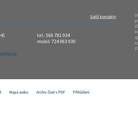
O
Další kontakty
pr
čl
Ve
04)
tel.: 566 781 034
z
mobil: 724 063 930
so
Z
irici.cz
d
Mapa webu
Archiv čísel v PDF
Přihlášení