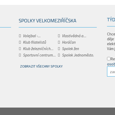
TÝD
SPOLKY VELKOMEZIŘÍČSKA
Chce
Volejbal -...
Vlastivědná a...
děje
Klub filatelistů
Horáčan
elek
Klub železničních...
Spolek žen
Vám 
Sportovní centrum...
Spolek Jednoměsto.
Re
osob
ZOBRAZIT VŠECHNY SPOLKY