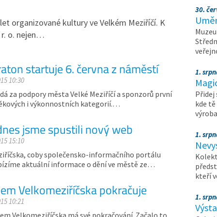
30. čer
Umění
let organizované kultury ve Velkém Meziříčí. K
Muzeum
 r. o. nejen…
Středn
veřejn
aton startuje 6. června z náměstí
1. srpn
015 10:30
Magi
dá za podpory města Velké Meziříčí a sponzorů první
Přidej
ěkových i výkonnostních kategorií.…
kde tě
výrob
dnes jsme spustili nový web
1. srpn
015 15:10
Nevy
ziříčska, coby společensko-informačního portálu
Kolekt
abízíme aktuální informace o dění ve městě ze…
předst
kteří 
lem Velkomeziříčska pokračuje
1. srpn
015 10:21
Výst
lem Velkomeziříčska má své pokračování. Začalo to