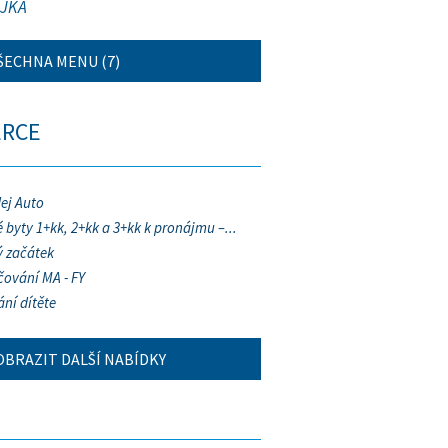
JKA
ŠECHNA MENU (7)
ERCE
ej Auto
 byty 1+kk, 2+kk a 3+kk k pronájmu –...
 začátek
ování MA - FY
ání dítěte
OBRAZIT DALŠÍ NABÍDKY