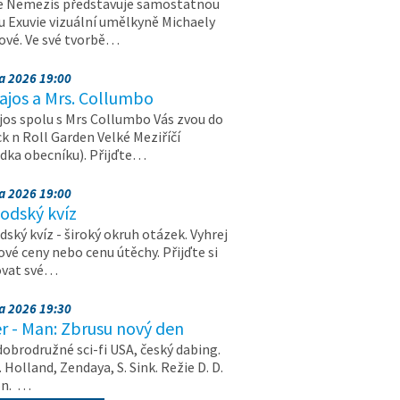
e Nemezis představuje samostatnou
u Exuvie vizuální umělkyně Michaely
vé. Ve své tvorbě…
na 2026 19:00
ajos a Mrs. Collumbo
jos spolu s Mrs Collumbo Vás zvou do
k n Roll Garden Velké Meziříčí
dka obecníku). Přijďte…
na 2026 19:00
odský kvíz
ský kvíz - široký okruh otázek. Vyhrej
vé ceny nebo cenu útěchy. Přijďte si
ovat své…
na 2026 19:30
r - Man: Zbrusu nový den
dobrodružné sci-fi USA, český dabing.
. Holland, Zendaya, S. Sink. Režie D. D.
on. …