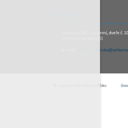
REDAKCE
Radnická 29/1 (přízemí, dveře č. 1
594 13 Velké Meziříčí
e-mail:
velkomeziricsko@velkemez
© Copyright 2026 Velkomeziříčsko
Úvo