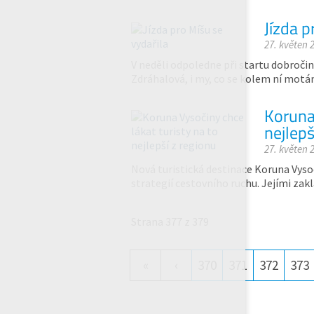
Jízda p
27. květen 
V neděli odpoledne při startu dobroči
Zdráhalová, i my, co se kolem ní motá
Koruna 
nejlepš
27. květen 
Nová turistická destinace Koruna Vyso
strategií cestovního ruchu. Jejími zak
Strana 377 z 379
«
‹
370
371
372
373