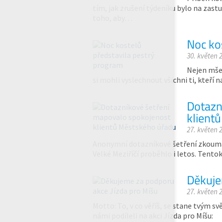
tím, jak zrušení týdeníku bylo na zas
toho, aby…
Noc ko
30. květen 
Nejen mše,
si mohli vyslechnout všichni ti, kteří n
Dotazn
klient
27. květen 
Anonymní dotazníkové šetření zkoumaj
Velké Meziříčí proběhlo i letos. Tentok
Děkuje
27. květen 
Motto: To, v co věříš, se stane tvým s
námi podíleli na akci Jízda pro Míšu: