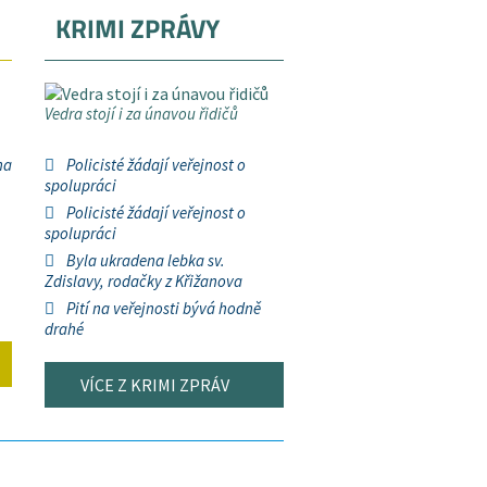
KRIMI ZPRÁVY
Vedra stojí i za únavou řidičů
na
Policisté žádají veřejnost o
spolupráci
Policisté žádají veřejnost o
spolupráci
Byla ukradena lebka sv.
Zdislavy, rodačky z Křižanova
Pití na veřejnosti bývá hodně
drahé
VÍCE Z KRIMI ZPRÁV