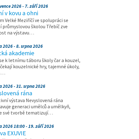
vence 2026 - 7. září 2026
 v kovu a ohni
 Velké Meziříčí ve spolupráci se
í průmyslovou školou Třebíč zve
ost na výstavu…
a 2026 - 8. srpna 2026
cká akademie
 se k letnímu táboru školy čar a kouzel,
 čekají kouzelnické hry, tajemné úkoly,
a…
a 2026 - 31. srpna 2026
slovená rána
ivní výstava Nevyslovená rána
avuje generaci umělců a umělkyň,
ve své tvorbě tematizují…
a 2026 18:00 - 19. září 2026
ava EXUVIE