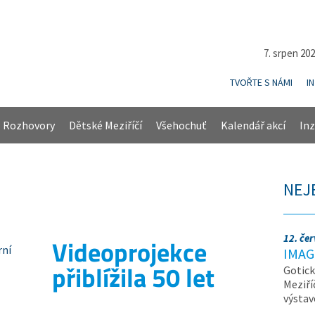
7. srpen 20
TVOŘTE S NÁMI
I
Rozhovory
Dětské Meziříčí
Všehochuť
Kalendář akcí
Inz
NEJ
12. če
Videoprojekce
IMAG
přiblížila 50 let
Gotick
Meziří
výsta