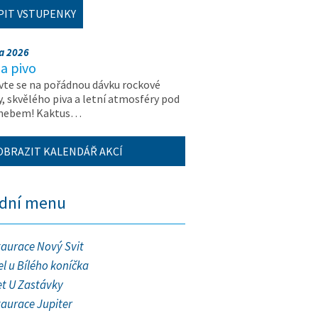
PIT VSTUPENKY
na 2026
a pivo
vte se na pořádnou dávku rockové
, skvělého piva a letní atmosféry pod
 nebem! Kaktus…
OBRAZIT KALENDÁŘ AKCÍ
ední menu
taurace Nový Svit
l u Bílého koníčka
et U Zastávky
taurace Jupiter