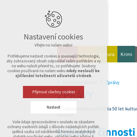
Nastavení cookies
Vítejte na našem webu!
Zprávy
Sport
Kultura
Krimi
Potřebujeme nastavit cookies a související technologie,
aby zobrazovaný obsah odpovídal vašim potřebám a vy
na webu nalezli přesně to, co potřebujete. Soubory
cookies používané na našem webu
nikdy neslouží ke
zjišťování totožnosti uživatelů stránek
.
Velkomeziříčsko
Zprávy
ZPRÁVY
Přijmout všechny cookies
Nastavit
Vaše údaje zpracováváme v souladu se zásadami
Technická cookies
kulturní činnosti
ochrany osobních údajů z důvodu následujících potřeb:
nutná pro provozování webu
zpětná vazba od návštěvníků formou analytických
udržení kontextu stránek (session): případná
statistik používání webu, ukládání nebo přístup k