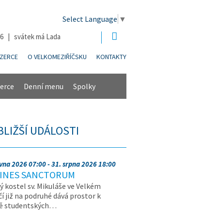
Select Language
▼
26 | svátek má Lada
NZERCE
O VELKOMEZIŘÍČSKU
KONTAKTY
erce
Denní menu
Spolky
BLIŽŠÍ UDÁLOSTI
rvna 2026 07:00 - 31. srpna 2026 18:00
INES SANCTORUM
ý kostel sv. Mikuláše ve Velkém
čí již na podruhé dává prostor k
vě studentských…