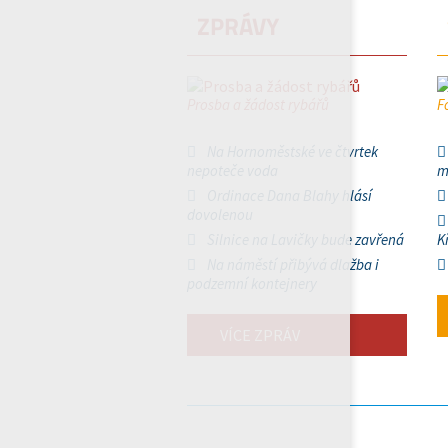
ZPRÁVY
Prosba a žádost rybářů
F
Na Hornoměstské ve čtvrtek
nepoteče voda
m
Ordinace Dana Blahy hlásí
dovolenou
Silnice na Lavičky bude zavřená
K
Na náměstí přibývá dlažba i
podzemní kontejnery
VÍCE ZPRÁV