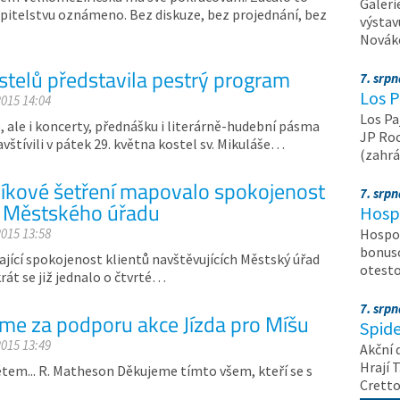
Galeri
tupitelstvu oznámeno. Bez diskuze, bez projednání, bez
výstav
Nováko
stelů představila pestrý program
7. srp
Los P
2015 14:04
Los Pa
 ale i koncerty, přednášku i literárně-hudební pásma
JP Roc
avštívili v pátek 29. května kostel sv. Mikuláše…
(zahrá
íkové šetření mapovalo spokojenost
7. srp
ů Městského úřadu
Hosp
2015 13:58
Hospod
bonuso
ící spokojenost klientů navštěvujících Městský úřad
otest
rát se již jednalo o čtvrté…
7. srp
me za podporu akce Jízda pro Míšu
Spide
2015 13:49
Akční 
Hrají T
větem... R. Matheson Děkujeme tímto všem, kteří se s
Crett