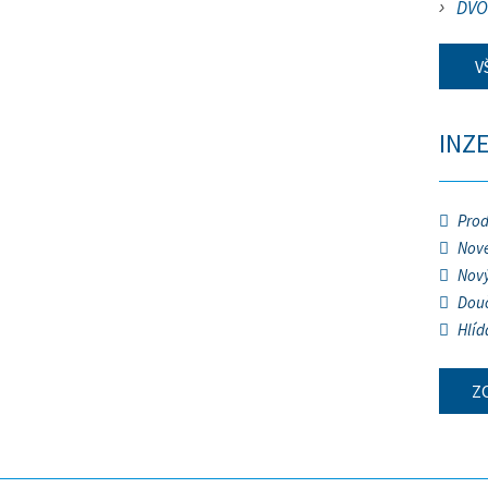
DVO
V
INZ
Prod
Nové
Nový
Douč
Hlíd
Z