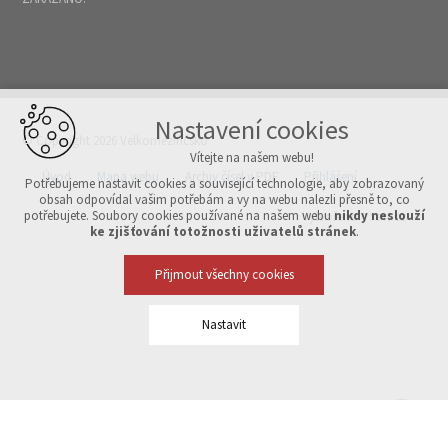
Nastavení cookies
© Copyright 2026 Velkomeziříčsko
Vítejte na našem webu!
Úvod
Mapa webu
Archiv čísel v PDF
Přihlášení
Potřebujeme nastavit cookies a související technologie, aby zobrazovaný
obsah odpovídal vašim potřebám a vy na webu nalezli přesně to, co
potřebujete. Soubory cookies používané na našem webu
nikdy neslouží
Vytvořeno v xart.cz
ke zjišťování totožnosti uživatelů stránek
.
Přijmout všechny cookies
Nastavit
Technická cookies
nutná pro provozování webu
udržení kontextu stránek (session): případná přihlášení, volby
jazyka, apod.