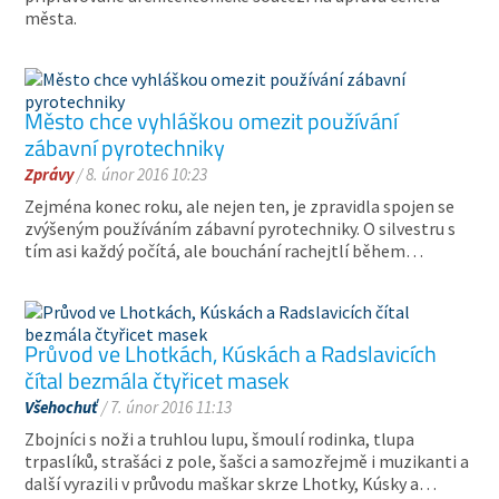
města.
Město chce vyhláškou omezit používání
zábavní pyrotechniky
Zprávy
/ 8. únor 2016 10:23
Zejména konec roku, ale nejen ten, je zpravidla spojen se
zvýšeným používáním zábavní pyrotechniky. O silvestru s
tím asi každý počítá, ale bouchání rachejtlí během…
Průvod ve Lhotkách, Kúskách a Radslavicích
čítal bezmála čtyřicet masek
Všehochuť
/ 7. únor 2016 11:13
Zbojníci s noži a truhlou lupu, šmoulí rodinka, tlupa
trpaslíků, strašáci z pole, šašci a samozřejmě i muzikanti a
další vyrazili v průvodu maškar skrze Lhotky, Kúsky a…