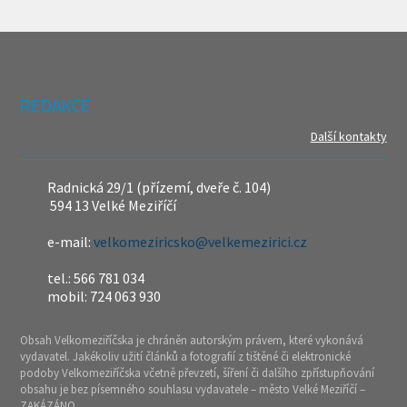
REDAKCE
Další kontakty
Radnická 29/1 (přízemí, dveře č. 104)
594 13 Velké Meziříčí
e-mail:
velkomeziricsko@velkemezirici.cz
tel.: 566 781 034
mobil: 724 063 930
Obsah Velkomeziříčska je chráněn autorským právem, které vykonává
vydavatel. Jakékoliv užití článků a fotografií z tištěné či elektronické
podoby Velkomeziříčska včetně převzetí, šíření či dalšího zpřístupňování
obsahu je bez písemného souhlasu vydavatele – město Velké Meziříčí –
ZAKÁZÁNO.