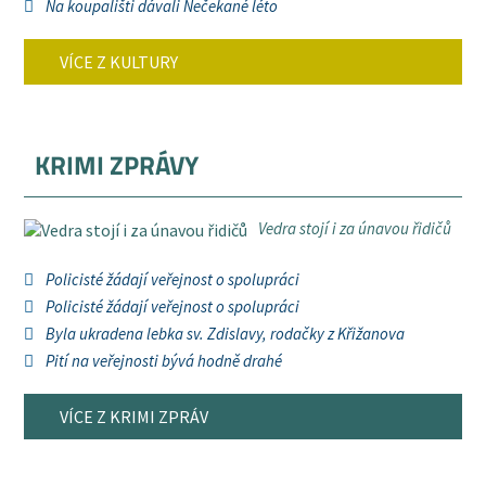
Na koupališti dávali Nečekané léto
VÍCE Z KULTURY
KRIMI ZPRÁVY
Vedra stojí i za únavou řidičů
Policisté žádají veřejnost o spolupráci
Policisté žádají veřejnost o spolupráci
Byla ukradena lebka sv. Zdislavy, rodačky z Křižanova
Pití na veřejnosti bývá hodně drahé
VÍCE Z KRIMI ZPRÁV