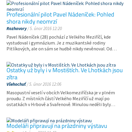
Profesionální pilot Pavel Nádeníček: Pohled
shora nikdy neomrzí
Rozhovory
/ 5. únor 2016 12:20
Pavel Nádeníček (28) pochází z Velkého Meziříčí, kde
vystudoval i gymnázium. Je z muzikantské rodiny
Pitlíkových, ale on sám se hudbě nikdy nevěnoval. Od…
Ostatky už byly i v Mostištích. Ve Lhotkách jsou
zítra
Všehochuť
/ 5. únor 2016 12:06
Masopustní veselí v obcích Velkomeziříčska je v plném
proudu. Z místních částí Velkého Meziříčí už mají po
ostatkách v Hrbově a Svařenově. Minulou neděli byly…
Modeláři připravují na prázdniny výstavu