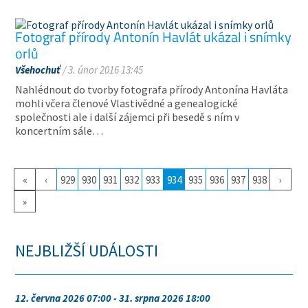
Fotograf přírody Antonín Havlát ukázal i snímky
orlů
Všehochuť
/ 3. únor 2016 13:45
Nahlédnout do tvorby fotografa přírody Antonína Havláta
mohli včera členové Vlastivědné a genealogické
společnosti ale i další zájemci při besedě s ním v
koncertním sále…
«
‹
929
930
931
932
933
934
935
936
937
938
›
»
NEJBLIŽŠÍ UDÁLOSTI
12. června 2026 07:00 - 31. srpna 2026 18:00