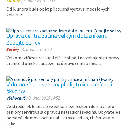
Kultura
/ 4. únor 2016 11:42
Od 6. února bude opět přístupná výstava modelových
železnic
Úprava centra začíná velkým dotazníkem.
Zapojte se i vy
Zprávy
/ 4. únor 2016 8:59
Velkomeziříčští zastupitelé se shodli na zahájení přípravy
architektonické soutěže na úpravu centra města.
V domově pro seniory plnili jitrnice a míchali
škvarky
Všehochuť
/ 3. únor 2016 14:52
Ve středu 24. ledna se ve velkomeziříčském domově pro
seniory servírovala opravdu netradiční svačina. Obyvatelé i
personál domova ochutnali jitrnice, jelita, tlačenku ale
také…