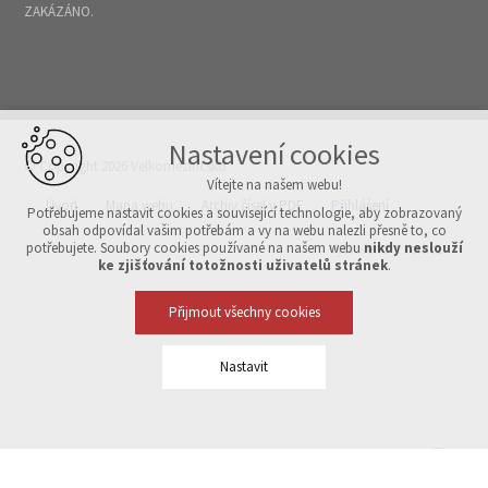
ZAKÁZÁNO.
Nastavení cookies
© Copyright 2026 Velkomeziříčsko
Vítejte na našem webu!
Úvod
Mapa webu
Archiv čísel v PDF
Přihlášení
Potřebujeme nastavit cookies a související technologie, aby zobrazovaný
obsah odpovídal vašim potřebám a vy na webu nalezli přesně to, co
potřebujete. Soubory cookies používané na našem webu
nikdy neslouží
Vytvořeno v xart.cz
ke zjišťování totožnosti uživatelů stránek
.
Přijmout všechny cookies
Nastavit
Technická cookies
nutná pro provozování webu
udržení kontextu stránek (session): případná přihlášení, volby
jazyka, apod.