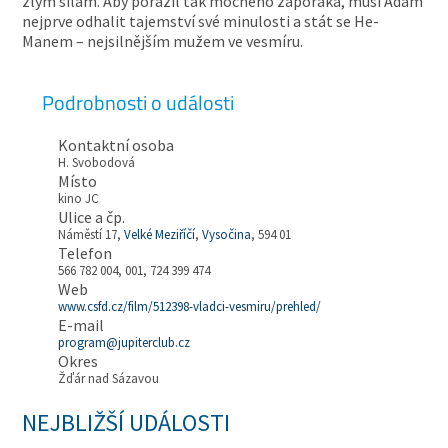
zlým silám. Aby porazil tak mocného záporáka, musí Adam
nejprve odhalit tajemství své minulosti a stát se He-
Manem – nejsilnějším mužem ve vesmíru.
Podrobnosti o události
Kontaktní osoba
H. Svobodová
Místo
kino JC
Ulice a čp.
Náměstí 17,
Velké Meziříčí
,
Vysočina
, 594 01
Telefon
566 782 004, 001, 724 399 474
Web
www.csfd.cz/film/512398-vladci-vesmiru/prehled/
E-mail
program@jupiterclub.cz
Okres
Žďár nad Sázavou
NEJBLIŽŠÍ UDÁLOSTI