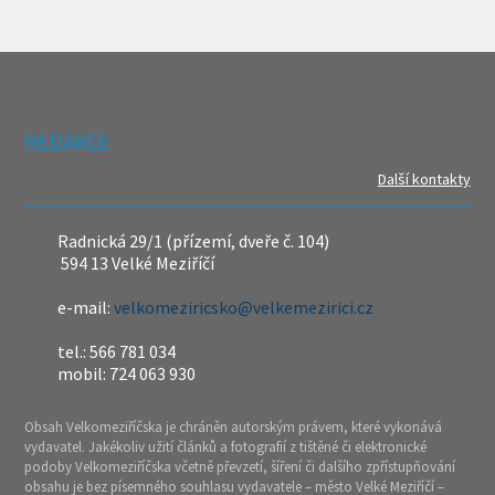
REDAKCE
Další kontakty
Radnická 29/1 (přízemí, dveře č. 104)
594 13 Velké Meziříčí
e-mail:
velkomeziricsko@velkemezirici.cz
tel.: 566 781 034
mobil: 724 063 930
Obsah Velkomeziříčska je chráněn autorským právem, které vykonává
vydavatel. Jakékoliv užití článků a fotografií z tištěné či elektronické
podoby Velkomeziříčska včetně převzetí, šíření či dalšího zpřístupňování
obsahu je bez písemného souhlasu vydavatele – město Velké Meziříčí –