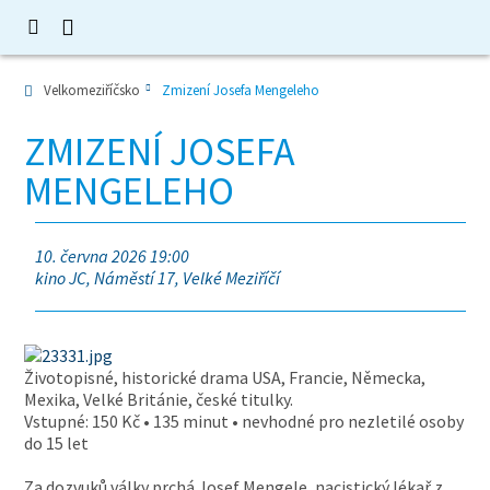
Velkomeziříčsko
Zmizení Josefa Mengeleho
ZMIZENÍ JOSEFA
MENGELEHO
10. června 2026 19:00
kino JC, Náměstí 17, Velké Meziříčí
Životopisné, historické drama USA, Francie, Německa,
Mexika, Velké Británie, české titulky.
Vstupné: 150 Kč • 135 minut • nevhodné pro nezletilé osoby
do 15 let
Za dozvuků války prchá Josef Mengele, nacistický lékař z