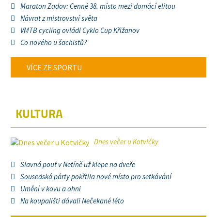
Maraton Zadov: Cenné 38. místo mezi domácí elitou
Návrat z mistrovství světa
VMTB cycling ovládl Cyklo Cup Křižanov
Co nového u šachistů?
VÍCE ZE SPORTU
KULTURA
Dnes večer u Kotvičky
Slavná pouť v Netíně už klepe na dveře
Sousedská párty pokřtila nové místo pro setkávání
Umění v kovu a ohni
Na koupališti dávali Nečekané léto