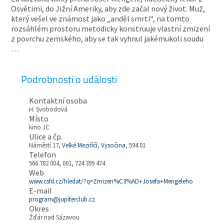
Osvětimi, do Jižní Ameriky, aby zde začal nový život. Muž,
který vešel ve známost jako „anděl smrti“, na tomto
rozsáhlém prostoru metodicky konstruuje vlastní zmizení
z povrchu zemského, aby se tak vyhnul jakémukoli soudu
…
Podrobnosti o události
Kontaktní osoba
H. Svobodová
Místo
kino JC
Ulice a čp.
Náměstí 17,
Velké Meziříčí
,
Vysočina
, 594 01
Telefon
566 782 004, 001, 724 399 474
Web
www.csfd.cz/hledat/?q=Zmizen%C3%AD+Josefa+Mengeleho
E-mail
program@jupiterclub.cz
Okres
Žďár nad Sázavou