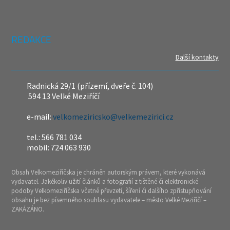
REDAKCE
Další kontakty
Radnická 29/1 (přízemí, dveře č. 104)
594 13 Velké Meziříčí
e-mail:
velkomeziricsko@velkemezirici.cz
tel.: 566 781 034
mobil: 724 063 930
Obsah Velkomeziříčska je chráněn autorským právem, které vykonává
vydavatel. Jakékoliv užití článků a fotografií z tištěné či elektronické
podoby Velkomeziříčska včetně převzetí, šíření či dalšího zpřístupňování
obsahu je bez písemného souhlasu vydavatele – město Velké Meziříčí –
ZAKÁZÁNO.