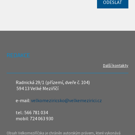
REDAKCE
Další kontakty
Radnická 29/1 (přízemí, dveře č. 104)
594 13 Velké Meziříčí
e-mail:
velkomeziricsko@velkemezirici.cz
tel.: 566 781 034
mobil: 724 063 930
Obsah Velkomeziříčska je chráněn autorským právem, které vykonává