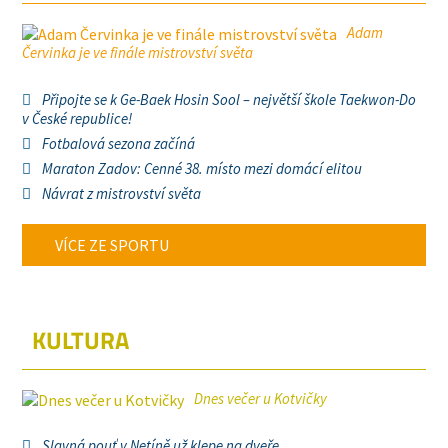
Adam
Červinka je ve finále mistrovství světa
Připojte se k Ge-Baek Hosin Sool – největší škole Taekwon-Do
v České republice!
Fotbalová sezona začíná
Maraton Zadov: Cenné 38. místo mezi domácí elitou
Návrat z mistrovství světa
VÍCE ZE SPORTU
KULTURA
Dnes večer u Kotvičky
Slavná pouť v Netíně už klepe na dveře