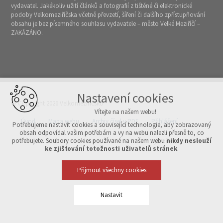
vydavatel. Jakékoliv užití článků a fotografií z tištěné či elektronické
podoby Velkomeziříčska včetně převzetí, šíření či dalšího zpřístupňování
obsahu je bez písemného souhlasu vydavatele – město Velké Meziříčí –
ZAKÁZÁNO.
Nastavení cookies
© Copyright 2026 Velkomeziříčsko
Vítejte na našem webu!
Úvod
Mapa webu
Archiv čísel v PDF
Přihlášení
Potřebujeme nastavit cookies a související technologie, aby zobrazovaný
obsah odpovídal vašim potřebám a vy na webu nalezli přesně to, co
potřebujete. Soubory cookies používané na našem webu
nikdy neslouží
Vytvořeno v xart.cz
ke zjišťování totožnosti uživatelů stránek
.
Přijmout všechny cookies
Nastavit