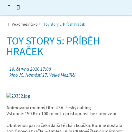
Velkomeziříčsko
Toy Story 5: Příběh hraček
TOY STORY 5: PŘÍBĚH
HRAČEK
19. června 2026 17:00
kino JC, Náměstí 17, Velké Meziříčí
Animovaný rodinný film USA, český dabing.
Vstupné: 150 Kč • 100 minut • přístupnost bez omezení
Oblíbenou partu čeká další těžká zkouška. Bonnie dostala
totiž novou hračku – tablet Lilypad! Nový člen domácnosti