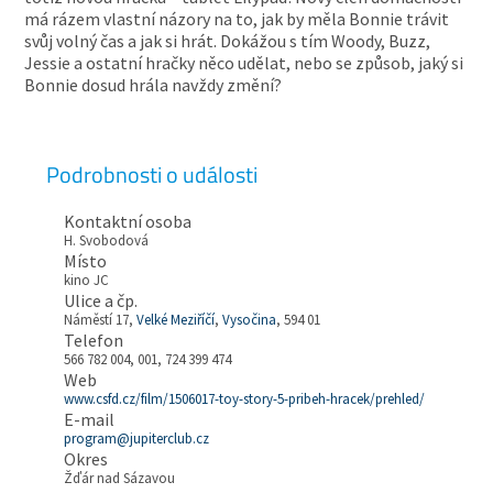
má rázem vlastní názory na to, jak by měla Bonnie trávit
svůj volný čas a jak si hrát. Dokážou s tím Woody, Buzz,
Jessie a ostatní hračky něco udělat, nebo se způsob, jaký si
Bonnie dosud hrála navždy změní?
Podrobnosti o události
Kontaktní osoba
H. Svobodová
Místo
kino JC
Ulice a čp.
Náměstí 17,
Velké Meziříčí
,
Vysočina
, 594 01
Telefon
566 782 004, 001, 724 399 474
Web
www.csfd.cz/film/1506017-toy-story-5-pribeh-hracek/prehled/
E-mail
program@jupiterclub.cz
Okres
Žďár nad Sázavou