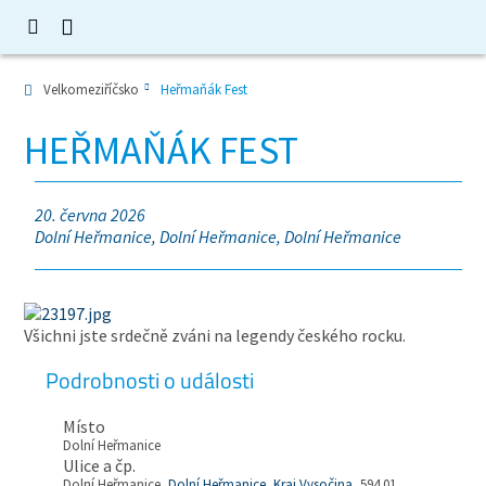
Velkomeziříčsko
Heřmaňák Fest
HEŘMAŇÁK FEST
20. června 2026
Dolní Heřmanice, Dolní Heřmanice, Dolní Heřmanice
Všichni jste srdečně zváni na legendy českého rocku.
Podrobnosti o události
Místo
Dolní Heřmanice
Ulice a čp.
Dolní Heřmanice,
Dolní Heřmanice
,
Kraj Vysočina
, 594 01