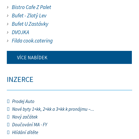
Bistro Cafe Z Palet
Bufet - Zlatý Lev
Bufet U Zastávky
DVOJKA
Filda cook.catering
VÍCE NABÍDEK
INZERCE
Prodej Auto
Nové byty 1+kk, 2+kk a 3+kk k pronájmu –...
Nový začátek
Doučování MA - FY
Hlídání dítěte