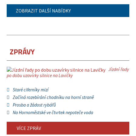
ZOBRAZIT DALŠÍ NABÍDKY
ZPRÁVY
Jízdní řady
po dobu uzavírky silnice na Lavičky
Staré ciferníky mizí
Začíná rozebírání chodníku na horní straně
Prosba a žádost rybářů
Na Hornoměstské ve čtvrtek nepoteče voda
VÍCE ZPRÁV