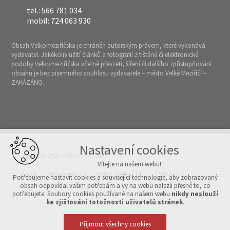
tel.: 566 781 034
mobil: 724 063 930
Obsah Velkomeziříčska je chráněn autorským právem, které vykonává
vydavatel. Jakékoliv užití článků a fotografií z tištěné či elektronické
podoby Velkomeziříčska včetně převzetí, šíření či dalšího zpřístupňování
obsahu je bez písemného souhlasu vydavatele – město Velké Meziříčí –
ZAKÁZÁNO.
Nastavení cookies
© Copyright 2026 Velkomeziříčsko
Vítejte na našem webu!
Úvod
Mapa webu
Archiv čísel v PDF
Přihlášení
Potřebujeme nastavit cookies a související technologie, aby zobrazovaný
obsah odpovídal vašim potřebám a vy na webu nalezli přesně to, co
potřebujete. Soubory cookies používané na našem webu
nikdy neslouží
Vytvořeno v xart.cz
ke zjišťování totožnosti uživatelů stránek
.
Přijmout všechny cookies