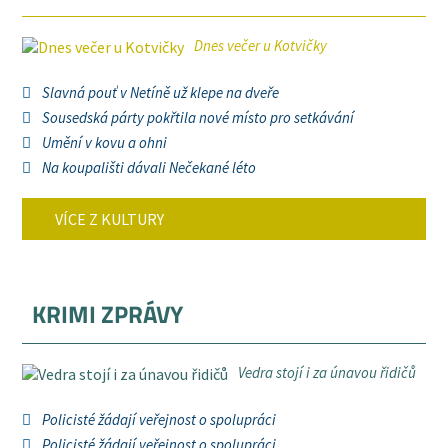
Dnes večer u Kotvičky
Slavná pouť v Netíně už klepe na dveře
Sousedská párty pokřtila nové místo pro setkávání
Umění v kovu a ohni
Na koupališti dávali Nečekané léto
VÍCE Z KULTURY
KRIMI ZPRÁVY
Vedra stojí i za únavou řidičů
Policisté žádají veřejnost o spolupráci
Policisté žádají veřejnost o spolupráci