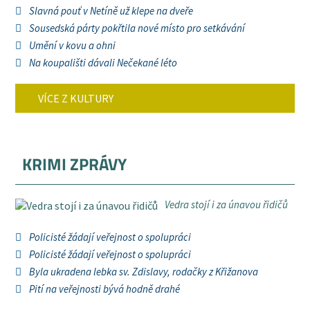
Slavná pouť v Netíně už klepe na dveře
Sousedská párty pokřtila nové místo pro setkávání
Umění v kovu a ohni
Na koupališti dávali Nečekané léto
VÍCE Z KULTURY
KRIMI ZPRÁVY
Vedra stojí i za únavou řidičů
Policisté žádají veřejnost o spolupráci
Policisté žádají veřejnost o spolupráci
Byla ukradena lebka sv. Zdislavy, rodačky z Křižanova
Pití na veřejnosti bývá hodně drahé