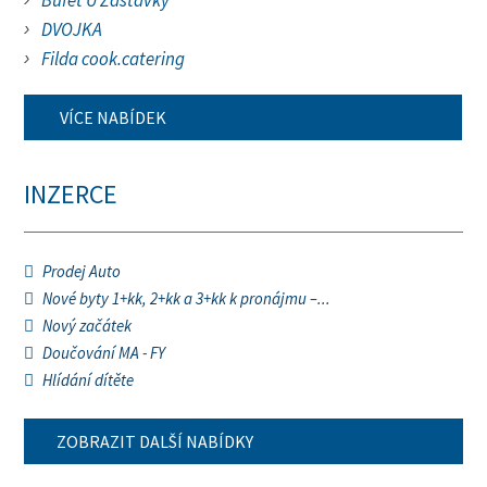
Bufet U Zastávky
DVOJKA
Filda cook.catering
VÍCE NABÍDEK
INZERCE
Prodej Auto
Nové byty 1+kk, 2+kk a 3+kk k pronájmu –...
Nový začátek
Doučování MA - FY
Hlídání dítěte
ZOBRAZIT DALŠÍ NABÍDKY