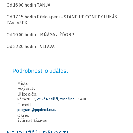
Od 16.00 hodin TANJA
Od 17.15 hodin Překvapení – STAND UP COMEDY LUKÁŠ
PAVLÁSEK
Od 20.00 hodin – MŇÁGA a ŽĎORP
Od 22.30 hodin – VLTAVA
Podrobnosti o události
Místo
velký sál JC
Ulice a čp.
Náměstí 17,
Velké Meziříčí
,
Vysočina
, 594 01
E-mail
program@jupiterclub.cz
Okres
Žďár nad Sázavou