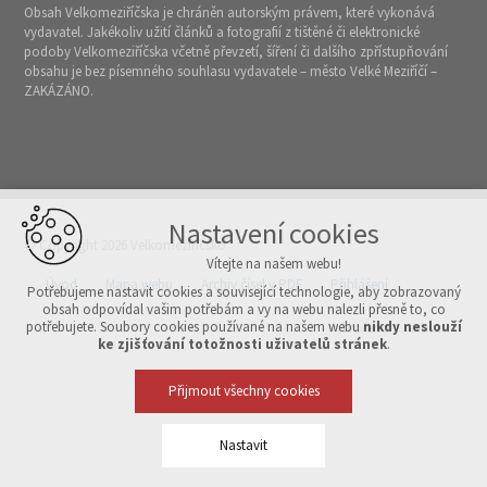
Obsah Velkomeziříčska je chráněn autorským právem, které vykonává
vydavatel. Jakékoliv užití článků a fotografií z tištěné či elektronické
podoby Velkomeziříčska včetně převzetí, šíření či dalšího zpřístupňování
obsahu je bez písemného souhlasu vydavatele – město Velké Meziříčí –
ZAKÁZÁNO.
Nastavení cookies
© Copyright 2026 Velkomeziříčsko
Vítejte na našem webu!
Úvod
Mapa webu
Archiv čísel v PDF
Přihlášení
Potřebujeme nastavit cookies a související technologie, aby zobrazovaný
obsah odpovídal vašim potřebám a vy na webu nalezli přesně to, co
potřebujete. Soubory cookies používané na našem webu
nikdy neslouží
Vytvořeno v xart.cz
ke zjišťování totožnosti uživatelů stránek
.
Přijmout všechny cookies
Nastavit