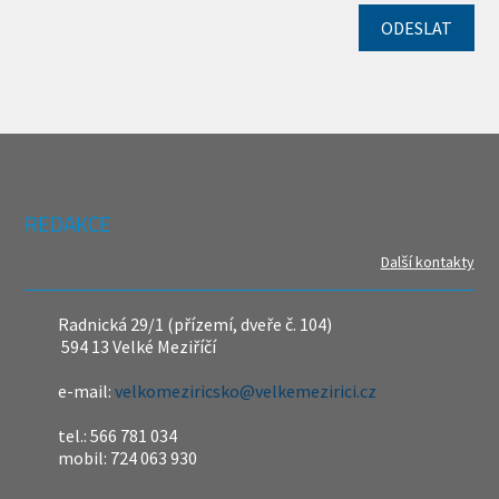
REDAKCE
Další kontakty
Radnická 29/1 (přízemí, dveře č. 104)
594 13 Velké Meziříčí
e-mail:
velkomeziricsko@velkemezirici.cz
tel.: 566 781 034
mobil: 724 063 930