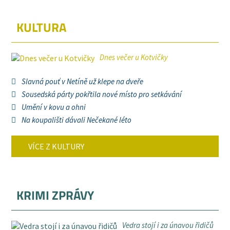
KULTURA
Dnes večer u Kotvičky
Slavná pouť v Netíně už klepe na dveře
Sousedská párty pokřtila nové místo pro setkávání
Umění v kovu a ohni
Na koupališti dávali Nečekané léto
VÍCE Z KULTURY
KRIMI ZPRÁVY
Vedra stojí i za únavou řidičů