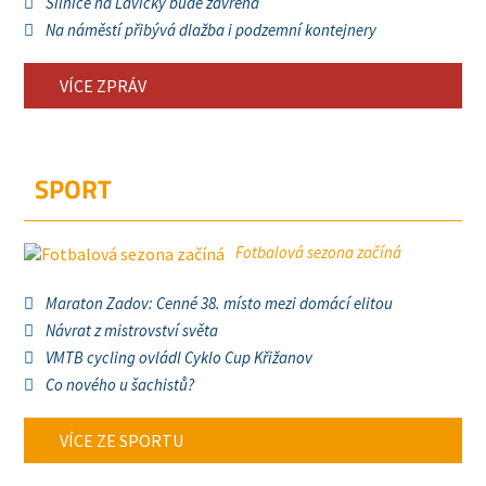
Silnice na Lavičky bude zavřená
Na náměstí přibývá dlažba i podzemní kontejnery
VÍCE ZPRÁV
SPORT
Fotbalová sezona začíná
Maraton Zadov: Cenné 38. místo mezi domácí elitou
Návrat z mistrovství světa
VMTB cycling ovládl Cyklo Cup Křižanov
Co nového u šachistů?
VÍCE ZE SPORTU