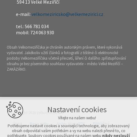
594 13 Velké Meziříčí
e-mail:
velkomeziricsko@velkemezirici.cz
tel.: 566 781 034
mobil: 724 063 930
Obsah Velkomeziříčska je chráněn autorským právem, které vykonává
vydavatel. Jakékoliv užití článků a fotografií z tištěné či elektronické
podoby Velkomeziříčska včetně převzetí, šíření či dalšího zpřístupňování
obsahu je bez písemného souhlasu vydavatele – město Velké Meziříčí –
ZAKÁZÁNO.
Nastavení cookies
© Copyright 2026 Velkomeziříčsko
Vítejte na našem webu!
Úvod
Mapa webu
Archiv čísel v PDF
Přihlášení
Potřebujeme nastavit cookies a související technologie, aby zobrazovaný
obsah odpovídal vašim potřebám a vy na webu nalezli přesně to, co
potřebujete. Soubory cookies používané na našem webu
nikdy neslouží
Vytvořeno v xart.cz