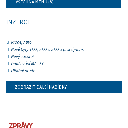
VŠECHNA MENU (8)
INZERCE
Prodej Auto
Nové byty 1+kk, 2+kk a 3+kk k pronájmu –...
Nový začátek
Doučování MA - FY
Hlídání dítěte
ZOBRAZIT DALŠÍ NABÍDKY
ZPRÁVY