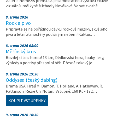
Galerie Nemezis představuje samostatnou výstavu Exuvie
vizuální umělkyně Michaely Novákové. Ve své tvorbě…
8. srpna 2026
Rock a pivo
Připravte se na pořádnou dávku rockové muziky, skvělého
piva a letní atmosféry pod širým nebem! Kaktus…
8. srpna 2026 08:00
Měřínský kros
Rozdej si to s horou! 13 km, Dědkovská hora, louky, lesy,
výhledy a poctivý přespolní běh. Přesně takový je…
8. srpna 2026 19:30
Oddysea (český dabing)
Drama USA. Hrají M. Damon, T. Holland, A. Hathaway, R.
Pattinson. Režie Ch. Nolan. Vstupné: 160 Kč • 172…
KOUPIT VSTUPENKY
9. srpna 2026 16:30