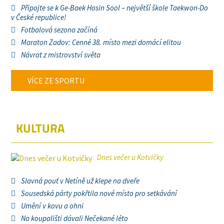
Připojte se k Ge-Baek Hosin Sool – největší škole Taekwon-Do
v České republice!
Fotbalová sezona začíná
Maraton Zadov: Cenné 38. místo mezi domácí elitou
Návrat z mistrovství světa
VÍCE ZE SPORTU
KULTURA
Dnes večer u Kotvičky
Slavná pouť v Netíně už klepe na dveře
Sousedská párty pokřtila nové místo pro setkávání
Umění v kovu a ohni
Na koupališti dávali Nečekané léto