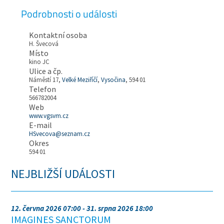
Podrobnosti o události
Kontaktní osoba
H. Švecová
Místo
kino JC
Ulice a čp.
Náměstí 17,
Velké Meziříčí
,
Vysočina
, 594 01
Telefon
566782004
Web
www.vgsvm.cz
E-mail
HSvecova@seznam.cz
Okres
594 01
NEJBLIŽŠÍ UDÁLOSTI
12. června 2026 07:00 - 31. srpna 2026 18:00
IMAGINES SANCTORUM