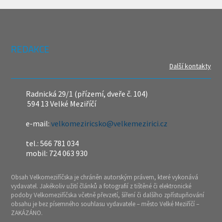
REDAKCE
Další kontakty
Radnická 29/1 (přízemí, dveře č. 104)
594 13 Velké Meziříčí
e-mail:
velkomeziricsko@velkemezirici.cz
tel.: 566 781 034
mobil: 724 063 930
Obsah Velkomeziříčska je chráněn autorským právem, které vykonává
vydavatel. Jakékoliv užití článků a fotografií z tištěné či elektronické
podoby Velkomeziříčska včetně převzetí, šíření či dalšího zpřístupňování
obsahu je bez písemného souhlasu vydavatele – město Velké Meziříčí –
ZAKÁZÁNO.