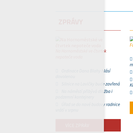
ZPRÁVY
F
Na Hornoměstské ve čtvrtek
nepoteče voda
m
Ordinace Dana Blahy hlásí
dovolenou
Silnice na Lavičky bude zavřená
K
Na náměstí přibývá dlažba i
podzemní kontejnery
Úřad se do nové budovy radnice
vrátí v srpnu
VÍCE ZPRÁV