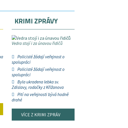
KRIMI ZPRÁVY
Vedra stojí i za únavou řidičů
na
Policisté žádají veřejnost o
spolupráci
Policisté žádají veřejnost o
spolupráci
Byla ukradena lebka sv.
Zdislavy, rodačky z Křižanova
Pití na veřejnosti bývá hodně
drahé
VÍCE Z KRIMI ZPRÁV