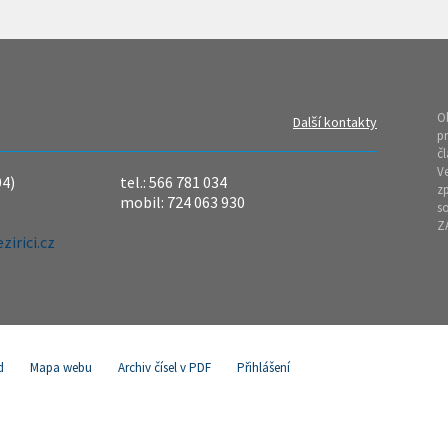
O
Další kontakty
pr
čl
Ve
04)
tel.: 566 781 034
z
mobil: 724 063 930
so
Z
irici.cz
d
Mapa webu
Archiv čísel v PDF
Přihlášení