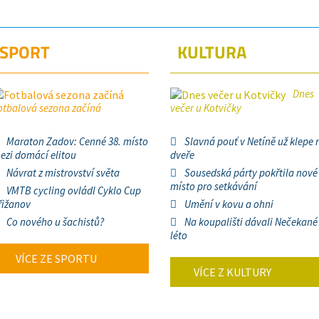
SPORT
KULTURA
Dnes
otbalová sezona začíná
večer u Kotvičky
Maraton Zadov: Cenné 38. místo
Slavná pouť v Netíně už klepe 
ezi domácí elitou
dveře
Návrat z mistrovství světa
Sousedská párty pokřtila nové
místo pro setkávání
VMTB cycling ovládl Cyklo Cup
řižanov
Umění v kovu a ohni
Co nového u šachistů?
Na koupališti dávali Nečekané
léto
VÍCE ZE SPORTU
VÍCE Z KULTURY