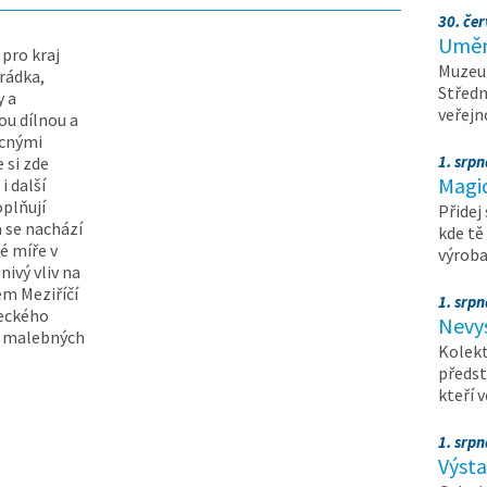
30. čer
Umění
pro kraj
Muzeum
hrádka,
Středn
y a
veřejn
ou dílnou a
ocnými
1. srpn
 si zde
Magi
i další
plňují
Přidej
a se nachází
kde tě
ké míře v
výrob
ivý vliv na
m Meziříčí
1. srpn
meckého
Nevy
o malebných
Kolekt
předst
kteří 
1. srpn
Výst