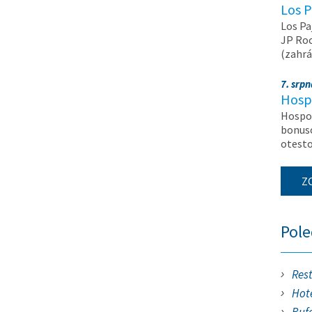
Los P
Los Pa
JP Roc
(zahrá
7. srp
Hosp
Hospod
bonuso
otest
Z
Pol
Res
Hote