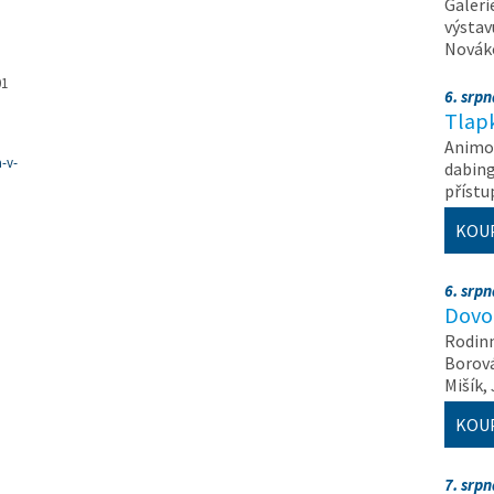
Galeri
výstav
Nováko
01
6. srp
Tlapk
Animov
-v-
dabing
příst
KOU
6. srp
Dovol
Rodinn
Borová,
Mišík,
KOU
7. srp