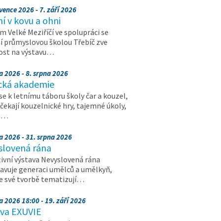
vence 2026 - 7. září 2026
 v kovu a ohni
 Velké Meziříčí ve spolupráci se
í průmyslovou školou Třebíč zve
ost na výstavu…
a 2026 - 8. srpna 2026
cká akademie
 se k letnímu táboru školy čar a kouzel,
 čekají kouzelnické hry, tajemné úkoly,
a…
a 2026 - 31. srpna 2026
slovená rána
ivní výstava Nevyslovená rána
avuje generaci umělců a umělkyň,
ve své tvorbě tematizují…
a 2026 18:00 - 19. září 2026
ava EXUVIE