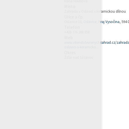
Hana Hikešová
Místo
Zahrada v Oslavici s keramickou dílnou
Ulice a čp.
Oslavice 18,
Oslavice
,
Kraj Vysočina
, 594 
Telefon
+420 776 288 858
Web
www.vikendotevrenychzahrad.cz/zahrada
oslavici-s-keramicko...
Okres
Žďár nad Sázavou