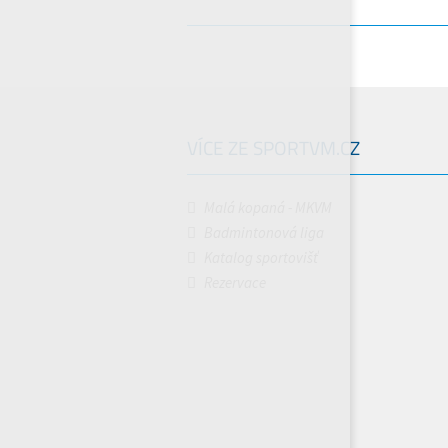
VÍCE ZE SPORTVM.CZ
Malá kopaná - MKVM
Badmintonová liga
Katalog sportovišť
Rezervace