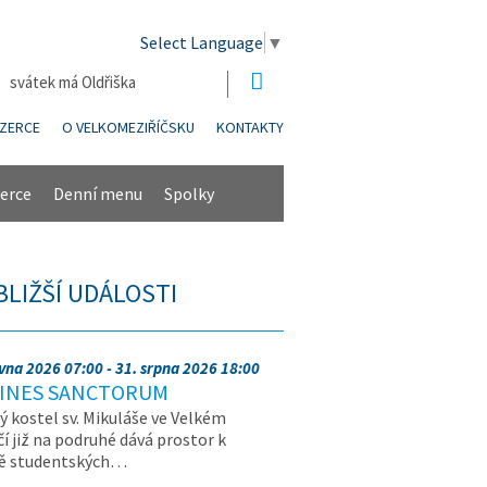
Select Language
▼
| svátek má Oldřiška
NZERCE
O VELKOMEZIŘÍČSKU
KONTAKTY
erce
Denní menu
Spolky
BLIŽŠÍ UDÁLOSTI
rvna 2026 07:00 - 31. srpna 2026 18:00
INES SANCTORUM
ý kostel sv. Mikuláše ve Velkém
čí již na podruhé dává prostor k
vě studentských…