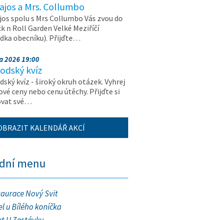
ajos a Mrs. Collumbo
jos spolu s Mrs Collumbo Vás zvou do
k n Roll Garden Velké Meziříčí
dka obecníku). Přijďte…
na 2026 19:00
odský kvíz
ský kvíz - široký okruh otázek. Vyhrej
vé ceny nebo cenu útěchy. Přijďte si
ovat své…
OBRAZIT KALENDÁŘ AKCÍ
ední menu
taurace Nový Svit
l u Bílého koníčka