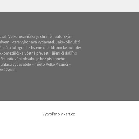
bsah Velkomeziříčska je chráněn autorským
ávem, které vykonává vydavatel. Jakékoliv užití
ánků a fotografií z tištěné či elektronické podoby
lkomeziříčska včetně převzetí, šíření či dalšího
přístupňování obsahu je bez písemného
uhlasu vydavatele – město Velké Meziříčí –
AKÁZÁNO.
Vytvořeno v xart.cz