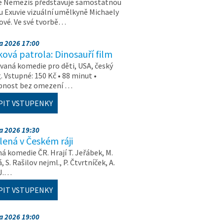
e Nemezis představuje samostatnou
u Exuvie vizuální umělkyně Michaely
vé. Ve své tvorbě…
na 2026 17:00
ová patrola: Dinosauří film
aná komedie pro děti, USA, český
. Vstupné: 150 Kč • 88 minut •
upnost bez omezení …
PIT VSTUPENKY
na 2026 19:30
ená v Českém ráji
á komedie ČR. Hrají T. Jeřábek, M.
 S. Rašilov nejml., P. Čtvrtníček, A.
 J.…
PIT VSTUPENKY
na 2026 19:00