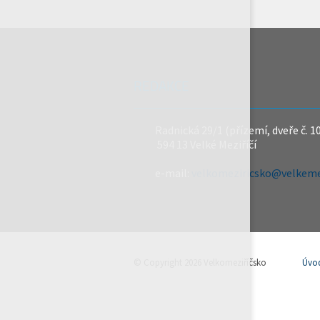
REDAKCE
Radnická 29/1 (přízemí, dveře č. 1
594 13 Velké Meziříčí
e-mail:
velkomeziricsko@velkemez
© Copyright 2026 Velkomeziříčsko
Úvo