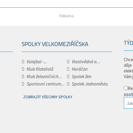
Reklama
TÝD
SPOLKY VELKOMEZIŘÍČSKA
Chce
Volejbal -...
Vlastivědná a...
děje
Klub filatelistů
Horáčan
elek
Klub železničních...
Spolek žen
Vám 
Sportovní centrum...
Spolek Jednoměsto.
Re
osob
ZOBRAZIT VŠECHNY SPOLKY