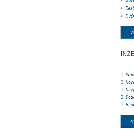
Buf
Res
DVO
V
INZ
Prod
Nové
Nový
Douč
Hlíd
Z