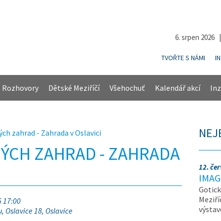
6. srpen 2026 
TVOŘTE S NÁMI
I
Rozhovory
Dětské Meziříčí
Všehochuť
Kalendář akcí
Inz
NEJ
ch zahrad - Zahrada v Oslavici
ÝCH ZAHRAD - ZAHRADA
12. če
IMAG
Gotick
Meziří
6 17:00
výsta
, Oslavice 18, Oslavice