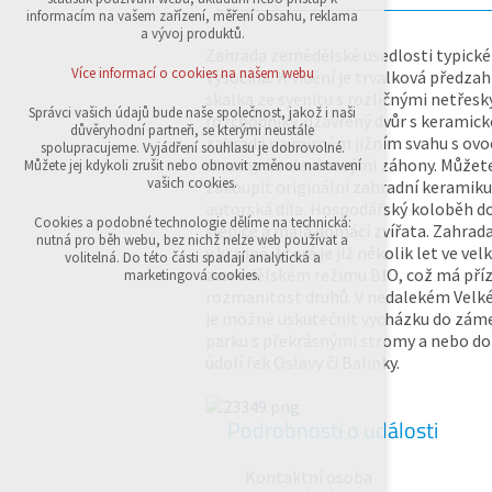
přihlášení, volby jazyka, apod.
informacím na vašem zařízení, měření obsahu, reklama
a vývoj produktů.
Volitelná cookies
Zahrada zemědělské usedlosti typické 
analytická pro anonymizované vyhodnocení
Více informací o cookies na našem webu
Vysočina. K vidění je trvalková předza
návštěvnosti
skalka ze syenitu s rozličnými netřesk
marketingová cookies (Google,Sklik)
Správci vašich údajů bude naše společnost, jakož i naši
rozchodníky, uzavřený dvůr s keramick
důvěryhodní partneři, se kterými neustále
zahrada na mírném jižním svahu s ov
Více informací o cookies na našem webu
spolupracujeme. Vyjádření souhlasu je dobrovolné.
stromy a zeleninovými záhony. Můžete
Můžete jej kdykoli zrušit nebo obnovit změnou nastavení
vašich cookies.
zakoupit originální zahradní keramiku 
autorská díla. Hospodářský koloběh do
Přijmout všechny cookies
Cookies a podobné technologie dělíme na technická:
slepice a malá domácí zvířata. Zahrad
nutná pro běh webu, bez nichž nelze web používat a
v krajině, která je již několik let ve vel
volitelná. Do této části spadají analytická a
Odmítnout vše
zemědělském režimu BIO, což má přízn
marketingová cookies.
rozmanitost druhů. V nedalekém Velké
je možné uskutečnit vycházku do zá
parku s překrásnými stromy a nebo d
údolí řek Oslavy či Balinky.
Podrobnosti o události
Kontaktní osoba