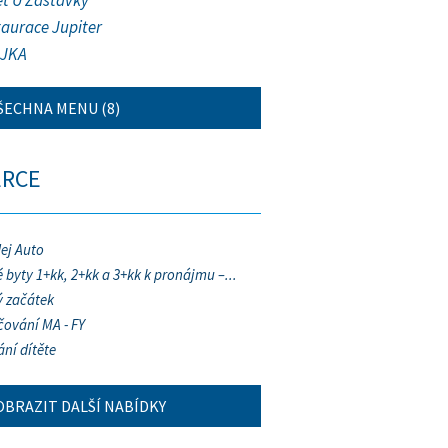
et U Zastávky
taurace Jupiter
JKA
ŠECHNA MENU (8)
ERCE
ej Auto
 byty 1+kk, 2+kk a 3+kk k pronájmu –...
 začátek
ování MA - FY
ání dítěte
OBRAZIT DALŠÍ NABÍDKY