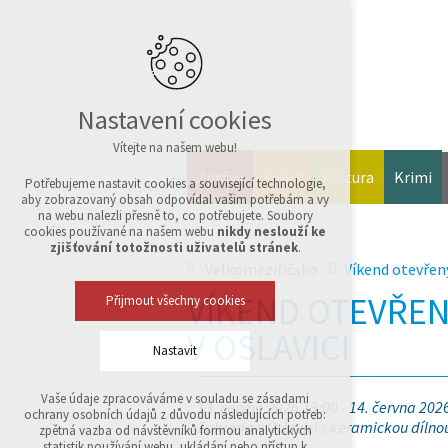
Nastavení cookies
Vítejte na našem webu!
Zprávy
Sport
Kultura
Krimi
Potřebujeme nastavit cookies a související technologie,
aby zobrazovaný obsah odpovídal vašim potřebám a vy
na webu nalezli přesně to, co potřebujete. Soubory
cookies používané na našem webu
nikdy neslouží ke
zjišťování totožnosti uživatelů stránek
.
Velkomeziříčsko
Víkend otevřený
VÍKEND OTEVŘEN
Přijmout všechny cookies
V OSLAVICI
Nastavit
Vaše údaje zpracováváme v souladu se zásadami
13. června 2026 13:00 - 14. června 202
Technická cookies
ochrany osobních údajů z důvodu následujících potřeb:
nutná pro provozování webu
Zahrada v Oslavici s keramickou dílnou
zpětná vazba od návštěvníků formou analytických
udržení kontextu stránek (session): případná
statistik používání webu, ukládání nebo přístup k