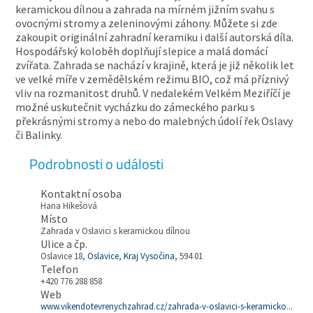
keramickou dílnou a zahrada na mírném jižním svahu s
ovocnými stromy a zeleninovými záhony. Můžete si zde
zakoupit originální zahradní keramiku i další autorská díla.
Hospodářský koloběh doplňují slepice a malá domácí
zvířata. Zahrada se nachází v krajině, která je již několik let
ve velké míře v zemědělském režimu BIO, což má příznivý
vliv na rozmanitost druhů. V nedalekém Velkém Meziříčí je
možné uskutečnit vycházku do zámeckého parku s
překrásnými stromy a nebo do malebných údolí řek Oslavy
či Balinky.
Podrobnosti o události
Kontaktní osoba
Hana Hikešová
Místo
Zahrada v Oslavici s keramickou dílnou
Ulice a čp.
Oslavice 18,
Oslavice
,
Kraj Vysočina
, 594 01
Telefon
+420 776 288 858
Web
www.vikendotevrenychzahrad.cz/zahrada-v-oslavici-s-keramicko...