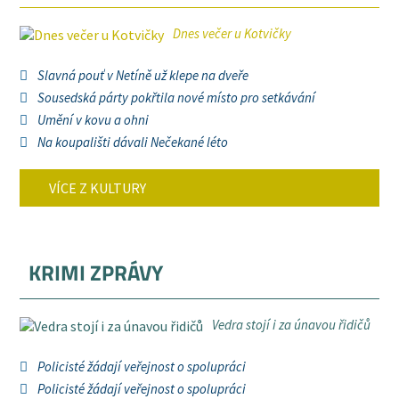
Dnes večer u Kotvičky
Slavná pouť v Netíně už klepe na dveře
Sousedská párty pokřtila nové místo pro setkávání
Umění v kovu a ohni
Na koupališti dávali Nečekané léto
VÍCE Z KULTURY
KRIMI ZPRÁVY
Vedra stojí i za únavou řidičů
Policisté žádají veřejnost o spolupráci
Policisté žádají veřejnost o spolupráci