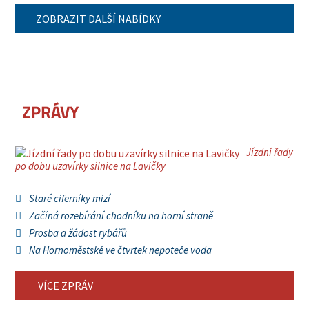
ZOBRAZIT DALŠÍ NABÍDKY
ZPRÁVY
Jízdní řady
po dobu uzavírky silnice na Lavičky
Staré ciferníky mizí
Začíná rozebírání chodníku na horní straně
Prosba a žádost rybářů
Na Hornoměstské ve čtvrtek nepoteče voda
VÍCE ZPRÁV