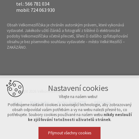
tel.: 566 781 034
mobil: 724 063 930
Obsah Velkomeziříčska je chráněn autorským právem, které vykonává
vydavatel. Jakékoliv užití článků a fotografií z tištěné či elektronické
podoby Velkomeziříčska včetně převzetí, šíření či dalšího zpřístupňování
obsahu je bez písemného souhlasu vydavatele – město Velké Meziříčí –
ZAKÁZÁNO.
Nastavení cookies
© Copyright 2026 Velkomeziříčsko
Vítejte na našem webu!
Úvod
Mapa webu
Archiv čísel v PDF
Přihlášení
Potřebujeme nastavit cookies a související technologie, aby zobrazovaný
obsah odpovídal vašim potřebám a vy na webu nalezli přesně to, co
potřebujete. Soubory cookies používané na našem webu
nikdy neslouží
Vytvořeno v xart.cz
ke zjišťování totožnosti uživatelů stránek
.
Přijmout všechny cookies