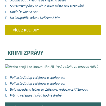
Slavná pouť v Netíně už klepe na dveře
Sousedská párty pokřtila nové místo pro setkávání
Umění v kovu a ohni
Na koupališti dávali Nečekané léto
VÍCE Z KULTURY
KRIMI ZPRÁVY
Vedra stojí i za únavou řidičů
Policisté žádají veřejnost o spolupráci
Policisté žádají veřejnost o spolupráci
Byla ukradena lebka sv. Zdislavy, rodačky z Křižanova
Pití na veřejnosti bývá hodně drahé