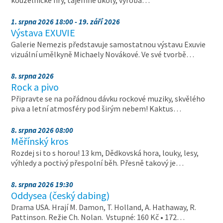
kouzelnické hry, tajemné úkoly, výroba…
1. srpna 2026 18:00 - 19. září 2026
Výstava EXUVIE
Galerie Nemezis představuje samostatnou výstavu Exuvie
vizuální umělkyně Michaely Novákové. Ve své tvorbě…
8. srpna 2026
Rock a pivo
Připravte se na pořádnou dávku rockové muziky, skvělého
piva a letní atmosféry pod širým nebem! Kaktus…
8. srpna 2026 08:00
Měřínský kros
Rozdej si to s horou! 13 km, Dědkovská hora, louky, lesy,
výhledy a poctivý přespolní běh. Přesně takový je…
8. srpna 2026 19:30
Oddysea (český dabing)
Drama USA. Hrají M. Damon, T. Holland, A. Hathaway, R.
Pattinson. Režie Ch. Nolan. Vstupné: 160 Kč • 172…