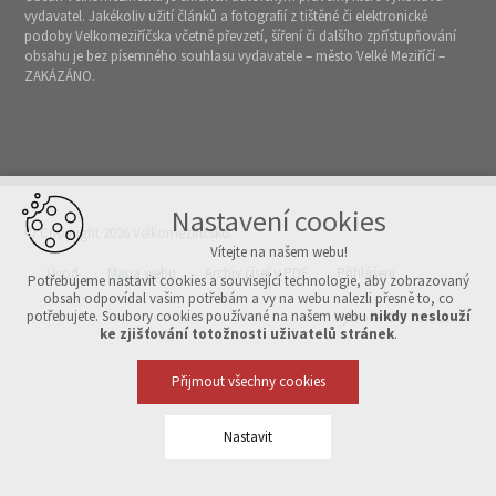
vydavatel. Jakékoliv užití článků a fotografií z tištěné či elektronické
podoby Velkomeziříčska včetně převzetí, šíření či dalšího zpřístupňování
obsahu je bez písemného souhlasu vydavatele – město Velké Meziříčí –
ZAKÁZÁNO.
Nastavení cookies
© Copyright 2026 Velkomeziříčsko
Vítejte na našem webu!
Úvod
Mapa webu
Archiv čísel v PDF
Přihlášení
Potřebujeme nastavit cookies a související technologie, aby zobrazovaný
obsah odpovídal vašim potřebám a vy na webu nalezli přesně to, co
potřebujete. Soubory cookies používané na našem webu
nikdy neslouží
Vytvořeno v xart.cz
ke zjišťování totožnosti uživatelů stránek
.
Přijmout všechny cookies
Nastavit