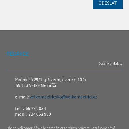
REDAKCE
Další kontakty
Radnická 29/1 (přízemí, dveře č. 104)
594 13 Velké Meziříčí
e-mail:
velkomeziricsko@velkemezirici.cz
tel.: 566 781 034
mobil: 724 063 930
Obsah Velkomeziříčska je chráněn autorským právem, které vykonává