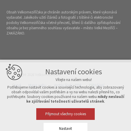
Obsah Velkomeziříčska je chráněn autorským právem, které vykonává
vydavatel. Jakékoliv užití článků a fotografií z tištěné či elektronické
podoby Velkomeziříčska včetně převzetí, šíření či dalšího zpřístupňování
obsahu je bez písemného souhlasu vydavatele – město Velké Meziříčí –
ZAKÁZÁNO.
Nastavení cookies
© Copyright 2026 Velkomeziříčsko
Vítejte na našem webu!
Úvod
Mapa webu
Archiv čísel v PDF
Přihlášení
Potřebujeme nastavit cookies a související technologie, aby zobrazovaný
obsah odpovídal vašim potřebám a vy na webu nalezli přesně to, co
potřebujete. Soubory cookies používané na našem webu
nikdy neslouží
Vytvořeno v xart.cz
ke zjišťování totožnosti uživatelů stránek
.
Přijmout všechny cookies
Nastavit