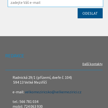
REDAKCE
Další kontakty
Radnická 29/1 (přízemí, dveře č. 104)
594 13 Velké Meziříčí
e-mail:
velkomeziricsko@velkemezirici.cz
tel.: 566 781 034
mobil: 724 063 930