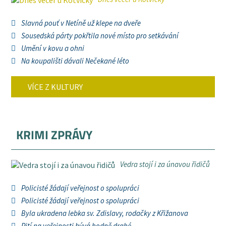
Slavná pouť v Netíně už klepe na dveře
Sousedská párty pokřtila nové místo pro setkávání
Umění v kovu a ohni
Na koupališti dávali Nečekané léto
VÍCE Z KULTURY
KRIMI ZPRÁVY
Vedra stojí i za únavou řidičů
Policisté žádají veřejnost o spolupráci
Policisté žádají veřejnost o spolupráci
Byla ukradena lebka sv. Zdislavy, rodačky z Křižanova
Pití na veřejnosti bývá hodně drahé