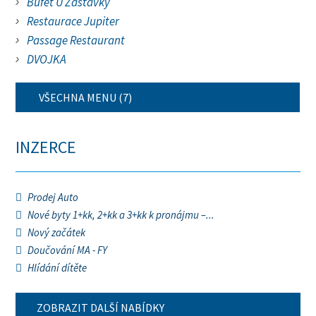
Bufet U Zastávky
Restaurace Jupiter
Passage Restaurant
DVOJKA
VŠECHNA MENU (7)
INZERCE
Prodej Auto
Nové byty 1+kk, 2+kk a 3+kk k pronájmu –...
Nový začátek
Doučování MA - FY
Hlídání dítěte
ZOBRAZIT DALŠÍ NABÍDKY