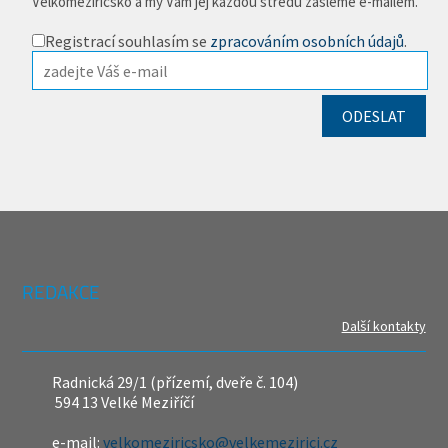
Velkomeziříčsko a my Vám jej každou středu zašleme e-mailem.
Registrací souhlasím se
zpracováním osobních údajů
.
REDAKCE
Další kontakty
Radnická 29/1 (přízemí, dveře č. 104)
594 13 Velké Meziříčí
e-mail:
velkomeziricsko@velkemezirici.cz