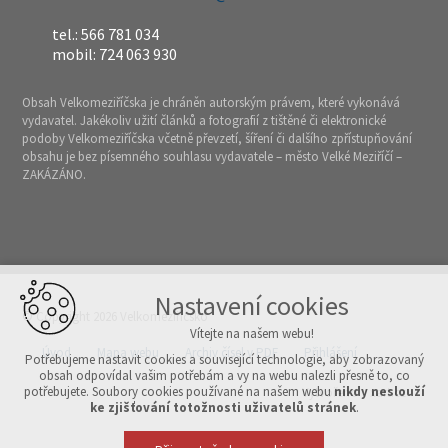
tel.: 566 781 034
mobil: 724 063 930
Obsah Velkomeziříčska je chráněn autorským právem, které vykonává
vydavatel. Jakékoliv užití článků a fotografií z tištěné či elektronické
podoby Velkomeziříčska včetně převzetí, šíření či dalšího zpřístupňování
obsahu je bez písemného souhlasu vydavatele – město Velké Meziříčí –
ZAKÁZÁNO.
Nastavení cookies
© Copyright 2026 Velkomeziříčsko
Vítejte na našem webu!
Úvod
Mapa webu
Archiv čísel v PDF
Přihlášení
Potřebujeme nastavit cookies a související technologie, aby zobrazovaný
obsah odpovídal vašim potřebám a vy na webu nalezli přesně to, co
potřebujete. Soubory cookies používané na našem webu
nikdy neslouží
Vytvořeno v xart.cz
ke zjišťování totožnosti uživatelů stránek
.