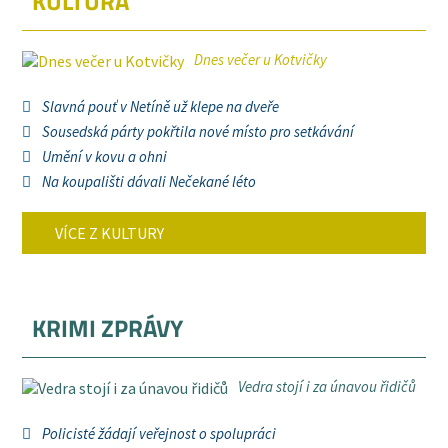
KULTURA
Dnes večer u Kotvičky
Slavná pouť v Netíně už klepe na dveře
Sousedská párty pokřtila nové místo pro setkávání
Umění v kovu a ohni
Na koupališti dávali Nečekané léto
VÍCE Z KULTURY
KRIMI ZPRÁVY
Vedra stojí i za únavou řidičů
Policisté žádají veřejnost o spolupráci