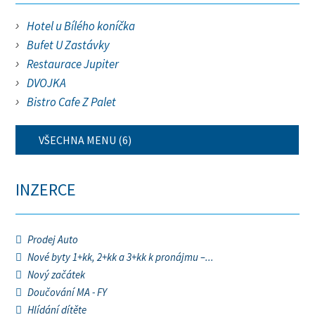
Hotel u Bílého koníčka
Bufet U Zastávky
Restaurace Jupiter
DVOJKA
Bistro Cafe Z Palet
VŠECHNA MENU (6)
INZERCE
Prodej Auto
Nové byty 1+kk, 2+kk a 3+kk k pronájmu –...
Nový začátek
Doučování MA - FY
Hlídání dítěte