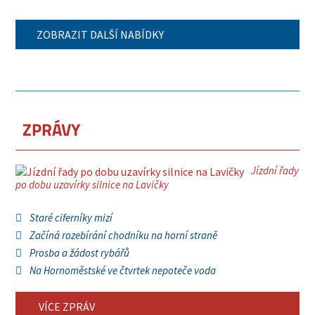
ZOBRAZIT DALŠÍ NABÍDKY
ZPRÁVY
Jízdní řady
po dobu uzavírky silnice na Lavičky
Staré ciferníky mizí
Začíná rozebírání chodníku na horní straně
Prosba a žádost rybářů
Na Hornoměstské ve čtvrtek nepoteče voda
VÍCE ZPRÁV