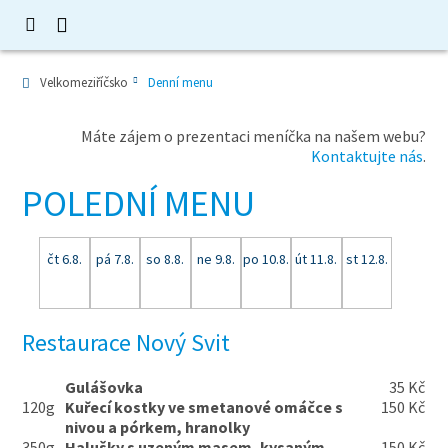
Velkomeziříčsko
Denní menu
Máte zájem o prezentaci meníčka na našem webu?
Kontaktujte nás
.
POLEDNÍ MENU
čt 6.8.
pá 7.8.
so 8.8.
ne 9.8.
po 10.8.
út 11.8.
st 12.8.
Restaurace Nový Svit
Gulášovka
35 Kč
120g
Kuřecí kostky ve smetanové omáčce s
150 Kč
nivou a pórkem, hranolky
350g
Halušky s uzeným masem, kysaným
150 Kč