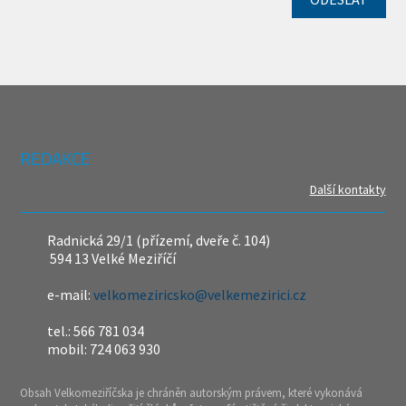
REDAKCE
Další kontakty
Radnická 29/1 (přízemí, dveře č. 104)
594 13 Velké Meziříčí
e-mail:
velkomeziricsko@velkemezirici.cz
tel.: 566 781 034
mobil: 724 063 930
Obsah Velkomeziříčska je chráněn autorským právem, které vykonává