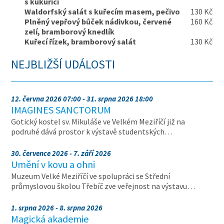
s kukuřicí
Waldorfský salát s kuřecím masem, pečivo
130 Kč
Plněný vepřový bůček nádivkou, červené
160 Kč
zelí, bramborový knedlík
Kuřecí řízek, bramborový salát
130 Kč
NEJBLIŽŠÍ UDÁLOSTI
12. června 2026 07:00 - 31. srpna 2026 18:00
IMAGINES SANCTORUM
Gotický kostel sv. Mikuláše ve Velkém Meziříčí již na
podruhé dává prostor k výstavě studentských…
30. července 2026 - 7. září 2026
Umění v kovu a ohni
Muzeum Velké Meziříčí ve spolupráci se Střední
průmyslovou školou Třebíč zve veřejnost na výstavu…
1. srpna 2026 - 8. srpna 2026
Magická akademie