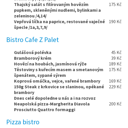
Thajský salát s filírovaným hovězím
175 Kč
pupkem, skleněnými nudlemi, bylinkami a
zeleninou /4,14/
Vepřová líčka na paprice, restované vaječné
190 Kč
špecle /1a,3,7,9/
Bistro Cafe Z Palet
Gulášová polévka
45 Kč
Bramborový krém
39 Kč
Hovězí na houbách, jasmínová rýže
189 Kč
Těstoviny s kuřecím masem a smetanovým
175 Kč
špenátem, sypané sýrem
Koprová omáčka, vejce, vařené brambory
169 Kč
150g Steak z krkovice se slaninou, opékané
229 Kč
brambory
Dnes celé dopoledne u nás a i na rozvoz
Neapolská pizza-Margherita Diavola
200 Kč
Prosciutto Quattro formaggi
Pizza bistro