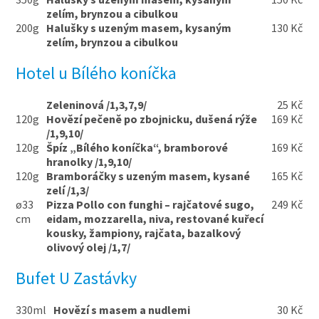
zelím, brynzou a cibulkou
200g
Halušky s uzeným masem, kysaným
130 Kč
zelím, brynzou a cibulkou
Hotel u Bílého koníčka
Zeleninová /1,3,7,9/
25 Kč
120g
Hovězí pečeně po zbojnicku, dušená rýže
169 Kč
/1,9,10/
120g
Špíz „Bílého koníčka“, bramborové
169 Kč
hranolky /1,9,10/
120g
Bramboráčky s uzeným masem, kysané
165 Kč
zelí /1,3/
ø33
Pizza Pollo con funghi – rajčatové sugo,
249 Kč
cm
eidam, mozzarella, niva, restované kuřecí
kousky, žampiony, rajčata, bazalkový
olivový olej /1,7/
Bufet U Zastávky
330ml
Hovězí s masem a nudlemi
30 Kč