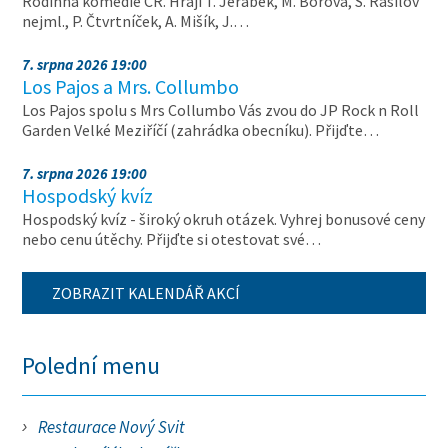
Rodinná komedie ČR. Hrají T. Jeřábek, M. Borová, S. Rašilov
nejml., P. Čtvrtníček, A. Mišík, J.…
7. srpna 2026 19:00
Los Pajos a Mrs. Collumbo
Los Pajos spolu s Mrs Collumbo Vás zvou do JP Rock n Roll
Garden Velké Meziříčí (zahrádka obecníku). Přijďte…
7. srpna 2026 19:00
Hospodský kvíz
Hospodský kvíz - široký okruh otázek. Vyhrej bonusové ceny
nebo cenu útěchy. Přijďte si otestovat své…
ZOBRAZIT KALENDÁŘ AKCÍ
Polední menu
Restaurace Nový Svit