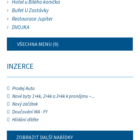
Hotel u Bílého koníčka
Bufet U Zastávky
Restaurace Jupiter
DVOJKA
VŠECHNA MENU (9)
INZERCE
Prodej Auto
Nové byty 1+kk, 2+kk a 3+kk k pronájmu –...
Nový začátek
Doučování MA - FY
Hlídání dítěte
ZOBRAZIT DALŠÍ NABÍDKY