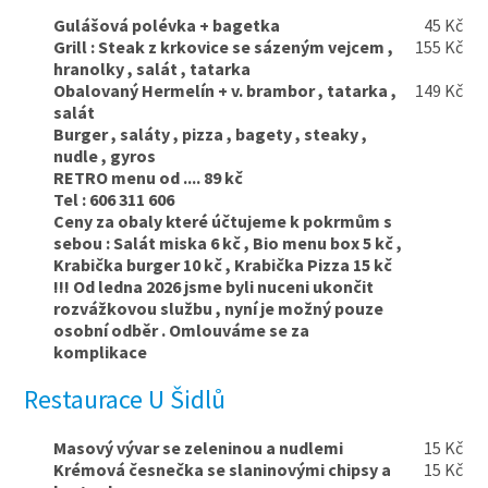
Gulášová polévka + bagetka
45 Kč
Grill : Steak z krkovice se sázeným vejcem ,
155 Kč
hranolky , salát , tatarka
Obalovaný Hermelín + v. brambor , tatarka ,
149 Kč
salát
Burger , saláty , pizza , bagety , steaky ,
nudle , gyros
RETRO menu od .... 89 kč
Tel : 606 311 606
Ceny za obaly které účtujeme k pokrmům s
sebou : Salát miska 6 kč , Bio menu box 5 kč ,
Krabička burger 10 kč , Krabička Pizza 15 kč
!!! Od ledna 2026 jsme byli nuceni ukončit
rozvážkovou službu , nyní je možný pouze
osobní odběr . Omlouváme se za
komplikace
Restaurace U Šidlů
Masový vývar se zeleninou a nudlemi
15 Kč
Krémová česnečka se slaninovými chipsy a
15 Kč