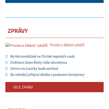
ZPRÁVY
Prosba a žádost rybářů
Na Hornoměstské ve čtvrtek nepoteče voda
Ordinace Dana Blahy hlásí dovolenou
Silnice na Lavičky bude zavřená
Na náměstí přibývá dlažba i podzemní kontejnery
VÍCE ZPRÁV