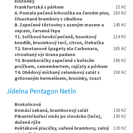
krutonky
Frankfurtská s párkem
15 Kč
A. Pomalu pečená krkovička na černém pivu,
160 Kč
šťouchané brambory s cibulkou
B. Zapečené těstoviny s uzeným masem a
140 Kč
vejcem, červená řepa
T1. Svíčková hovězí pečeně, houskový
214 Kč
knedlík, brusinkový terč, citron, šlehačka
T2. Smetanové špagety ala Carbonara,
185 Kč
strouhaný sýr Grana padano
T3. Bramboráčky zapečené s kuřecím
190 Kč
prsíčkem, camembertem, rajčaty a pórkem
T4. Obědový míchaný zeleninový salát s
190 Kč
grilovaným hermelínem, brusinky, toast
Jídelna Pentagon Netín
Brokolicová
Domácí sekaná, bramborový salát
130 Kč
Pikantní kuřecí směs po slovácku (lečo),
130 Kč
dušená rýže
Květákové placičky, vařené brambory, zelný
130 Kč