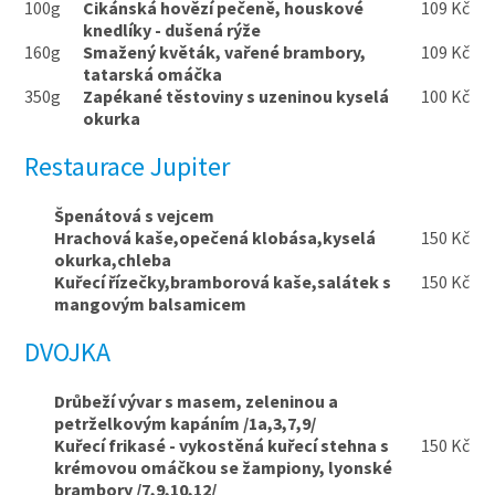
100g
Cikánská hovězí pečeně, houskové
109 Kč
knedlíky - dušená rýže
160g
Smažený květák, vařené brambory,
109 Kč
tatarská omáčka
350g
Zapékané těstoviny s uzeninou kyselá
100 Kč
okurka
Restaurace Jupiter
Špenátová s vejcem
Hrachová kaše,opečená klobása,kyselá
150 Kč
okurka,chleba
Kuřecí řízečky,bramborová kaše,salátek s
150 Kč
mangovým balsamicem
DVOJKA
Drůbeží vývar s masem, zeleninou a
petrželkovým kapáním /1a,3,7,9/
Kuřecí frikasé - vykostěná kuřecí stehna s
150 Kč
krémovou omáčkou se žampiony, lyonské
brambory /7,9,10,12/