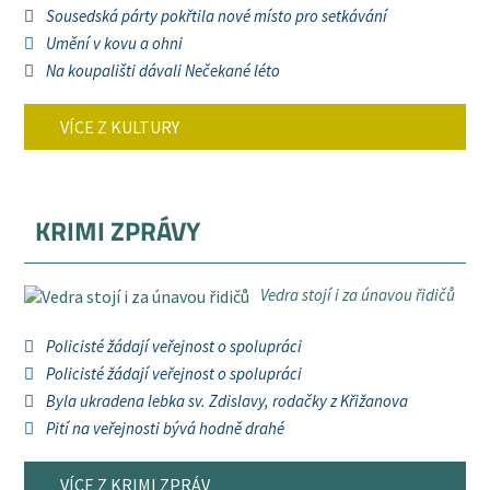
Sousedská párty pokřtila nové místo pro setkávání
Umění v kovu a ohni
Na koupališti dávali Nečekané léto
VÍCE Z KULTURY
KRIMI ZPRÁVY
Vedra stojí i za únavou řidičů
Policisté žádají veřejnost o spolupráci
Policisté žádají veřejnost o spolupráci
Byla ukradena lebka sv. Zdislavy, rodačky z Křižanova
Pití na veřejnosti bývá hodně drahé
VÍCE Z KRIMI ZPRÁV