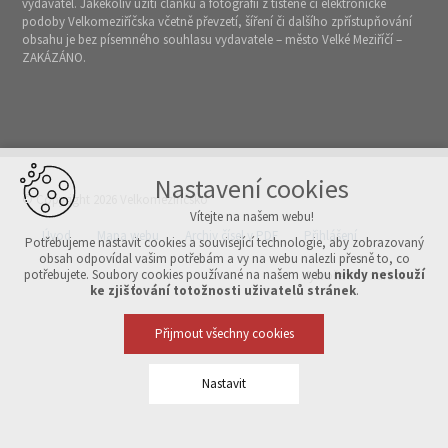
vydavatel. Jakékoliv užití článků a fotografií z tištěné či elektronické
podoby Velkomeziříčska včetně převzetí, šíření či dalšího zpřístupňování
obsahu je bez písemného souhlasu vydavatele – město Velké Meziříčí –
ZAKÁZÁNO.
Nastavení cookies
© Copyright 2026 Velkomeziříčsko
Vítejte na našem webu!
Úvod
Mapa webu
Archiv čísel v PDF
Přihlášení
Potřebujeme nastavit cookies a související technologie, aby zobrazovaný
obsah odpovídal vašim potřebám a vy na webu nalezli přesně to, co
potřebujete. Soubory cookies používané na našem webu
nikdy neslouží
Vytvořeno v xart.cz
ke zjišťování totožnosti uživatelů stránek
.
Přijmout všechny cookies
Nastavit
Technická cookies