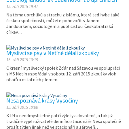
15. září 2015 19:47
Na téma uprchlíků a strachu z islámu, které teď hýbe také
českou společností, můžete pohovořit s Janem
Jandourkem, sociologem a publicistou. Českobratrská
církev…
Myslivci se psy v Netíně dělali zkoušky
15. září 2015 10:19
Okresní myslivecký spolek Žďár nad Sázavou ve spolupráci
s MS Netín uspořádal v sobotu 12. září 2015 zkoušky vloh
ohařů a ostatních plemen.
Nesa poznává krásy Vysočiny
15. září 2015 10:00
K létu neodmyslitelně patří výlety a dovolené, a tak již
tradičně vyjeli uživatelé denního stacionáře Nesa společně
prožít týden jinak než ve stacionáři a zároveň…