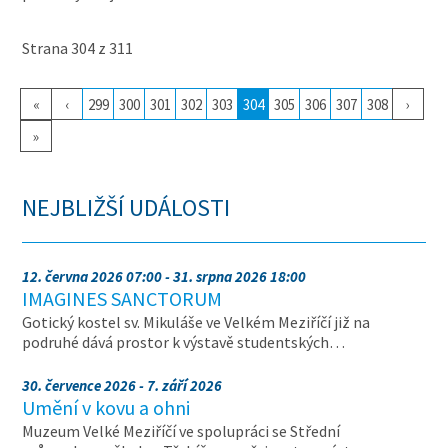
Strana 304 z 311
«
‹
299
300
301
302
303
304
305
306
307
308
›
»
NEJBLIŽŠÍ UDÁLOSTI
12. června 2026 07:00 - 31. srpna 2026 18:00
IMAGINES SANCTORUM
Gotický kostel sv. Mikuláše ve Velkém Meziříčí již na
podruhé dává prostor k výstavě studentských…
30. července 2026 - 7. září 2026
Umění v kovu a ohni
Muzeum Velké Meziříčí ve spolupráci se Střední