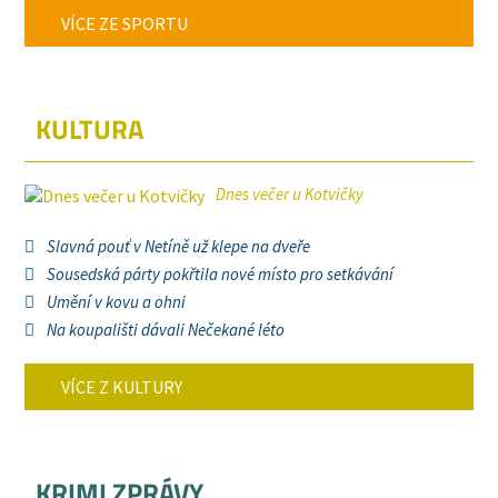
VÍCE ZE SPORTU
KULTURA
Dnes večer u Kotvičky
Slavná pouť v Netíně už klepe na dveře
Sousedská párty pokřtila nové místo pro setkávání
Umění v kovu a ohni
Na koupališti dávali Nečekané léto
VÍCE Z KULTURY
KRIMI ZPRÁVY