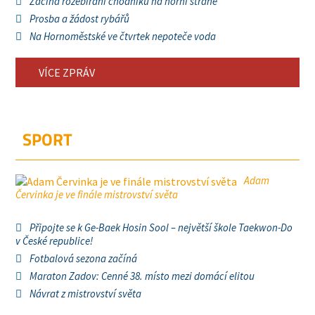
Začíná rozebírání chodníku na horní straně
Prosba a žádost rybářů
Na Hornoměstské ve čtvrtek nepoteče voda
VÍCE ZPRÁV
SPORT
Adam
Červinka je ve finále mistrovství světa
Připojte se k Ge-Baek Hosin Sool – největší škole Taekwon-Do
v České republice!
Fotbalová sezona začíná
Maraton Zadov: Cenné 38. místo mezi domácí elitou
Návrat z mistrovství světa