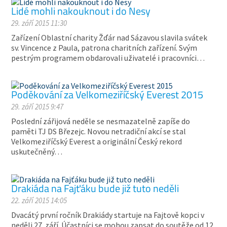
Lidé mohli nakouknout i do Nesy
29. září 2015 11:30
Zařízení Oblastní charity Žďár nad Sázavou slavila svátek
sv. Vincence z Paula, patrona charitních zařízení. Svým
pestrým programem obdarovali uživatelé i pracovníci…
Poděkování za Velkomeziříčský Everest 2015
29. září 2015 9:47
Poslední zářijová neděle se nesmazatelně zapíše do
paměti TJ DS Březejc. Novou netradiční akcí se stal
Velkomeziříčský Everest a originální Český rekord
uskutečněný…
Drakiáda na Fajťáku bude již tuto neděli
22. září 2015 14:05
Dvacátý první ročník Drakiády startuje na Fajtově kopci v
neděli 27. září. Účastníci se mohou zapsat do soutěže od 12