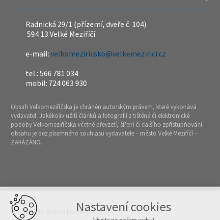
Radnická 29/1 (přízemí, dveře č. 104)
594 13 Velké Meziříčí
e-mail:
velkomeziricsko@velkemezirici.cz
tel.: 566 781 034
mobil: 724 063 930
Obsah Velkomeziříčska je chráněn autorským právem, které vykonává
vydavatel. Jakékoliv užití článků a fotografií z tištěné či elektronické
podoby Velkomeziříčska včetně převzetí, šíření či dalšího zpřístupňování
obsahu je bez písemného souhlasu vydavatele – město Velké Meziříčí –
ZAKÁZÁNO.
Nastavení cookies
© Copyright 2026 Velkomeziříčsko