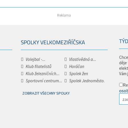
Reklama
TÝD
SPOLKY VELKOMEZIŘÍČSKA
Chce
Volejbal -...
Vlastivědná a...
děje
Klub filatelistů
Horáčan
elek
Klub železničních...
Spolek žen
Vám 
Sportovní centrum...
Spolek Jednoměsto.
Re
osob
ZOBRAZIT VŠECHNY SPOLKY