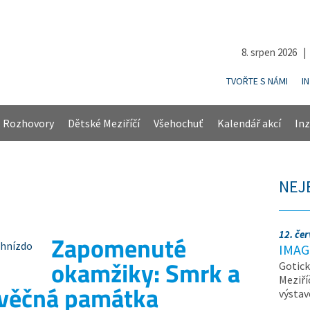
8. srpen 2026 
TVOŘTE S NÁMI
I
Rozhovory
Dětské Meziříčí
Všehochuť
Kalendář akcí
Inz
NEJ
12. če
Zapomenuté
IMAG
okamžiky: Smrk a
Gotick
Meziří
o věčná památka
výsta