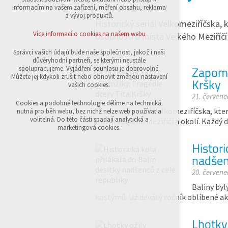
přihlášení, volby jazyka, apod.
informacím na vašem zařízení, měření obsahu, reklama
23. červenec 2026 10:57
a vývoj produktů.
Historický seriál Velkomeziříčska,
Volitelná cookies
analytická pro anonymizované vyhodnocení
Více informací o cookies na našem webu
osobnosti a místa Velkého Meziříčí
návštěvnosti
marketingová cookies (Google,Sklik)
Správci vašich údajů bude naše společnost, jakož i naši
důvěryhodní partneři, se kterými neustále
Více informací o cookies na našem webu
Zapome
spolupracujeme. Vyjádření souhlasu je dobrovolné.
Můžete jej kdykoli zrušit nebo obnovit změnou nastavení
Kršky
vašich cookies.
21. červene
Přijmout všechny cookies
Cookies a podobné technologie dělíme na technická:
Historický seriál Velkomeziříčska, k
nutná pro běh webu, bez nichž nelze web používat a
volitelná. Do této části spadají analytická a
místa Velkého Meziříčí a okolí. Každý d
Odmítnout vše
marketingová cookies.
Histori
nadšen
20. červene
Baliny byl
kostýmů. Už devátý ročník oblíbené ak
Lhotky