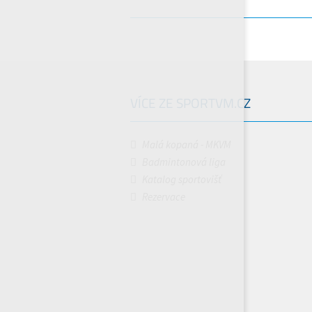
VÍCE ZE SPORTVM.CZ
Malá kopaná - MKVM
Badmintonová liga
Katalog sportovišť
Rezervace