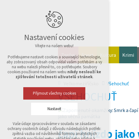
Nastavení cookies
Vítejte na našem webu!
Zprávy
Sport
Kultura
Krimi
Potřebujeme nastavit cookies a související technologie,
aby zobrazovaný obsah odpovídal vašim potřebám a vy
na webu nalezli přesně to, co potřebujete. Soubory
cookies používané na našem webu
nikdy neslouží ke
zjišťování totožnosti uživatelů stránek
.
Velkomeziříčsko
Všehochuť
VŠEHOCHUŤ
Přijmout všechny cookies
Nastavit
Vaše údaje zpracováváme v souladu se zásadami
Technická cookies
čapí hnízdo jak
ochrany osobních údajů z důvodu následujících potřeb:
nutná pro provozování webu
zpětná vazba od návštěvníků formou analytických
udržení kontextu stránek (session): případná
statistik používání webu, ukládání nebo přístup k