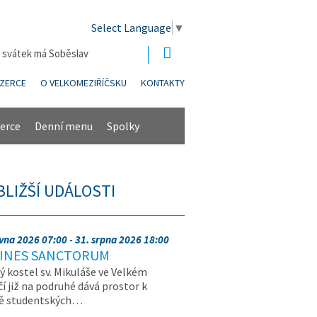
Select Language
▼
| svátek má Soběslav
NZERCE
O VELKOMEZIŘÍČSKU
KONTAKTY
erce
Denní menu
Spolky
BLIŽŠÍ UDÁLOSTI
rvna 2026 07:00 - 31. srpna 2026 18:00
INES SANCTORUM
ý kostel sv. Mikuláše ve Velkém
čí již na podruhé dává prostor k
vě studentských…