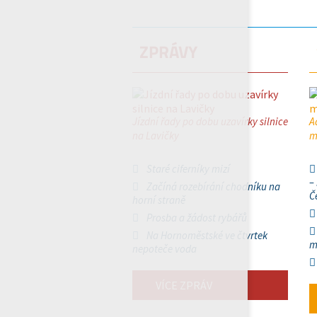
ZPRÁVY
Jízdní řady po dobu uzavírky silnice
A
na Lavičky
m
Staré ciferníky mizí
–
Začíná rozebírání chodníku na
Č
horní straně
Prosba a žádost rybářů
Na Hornoměstské ve čtvrtek
m
nepoteče voda
VÍCE ZPRÁV