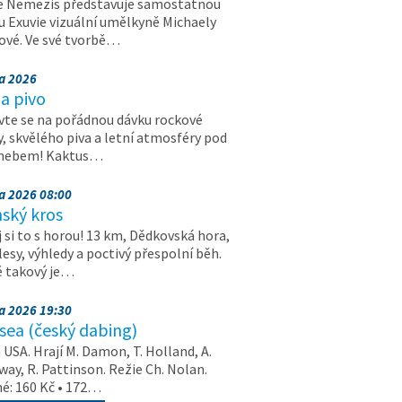
e Nemezis představuje samostatnou
u Exuvie vizuální umělkyně Michaely
vé. Ve své tvorbě…
na 2026
a pivo
vte se na pořádnou dávku rockové
, skvělého piva a letní atmosféry pod
 nebem! Kaktus…
na 2026 08:00
ský kros
 si to s horou! 13 km, Dědkovská hora,
 lesy, výhledy a poctivý přespolní běh.
ě takový je…
na 2026 19:30
ea (český dabing)
USA. Hrají M. Damon, T. Holland, A.
ay, R. Pattinson. Režie Ch. Nolan.
é: 160 Kč • 172…