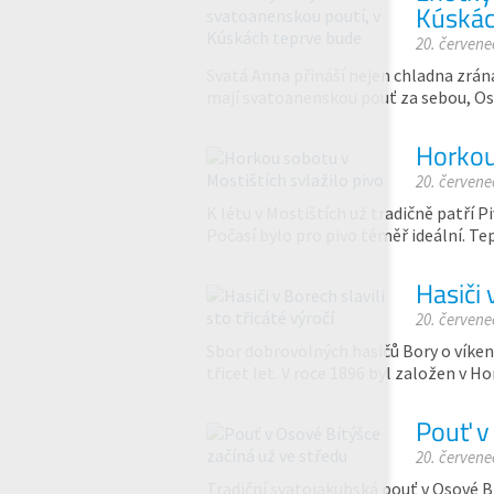
Kúskác
20. červene
Svatá Anna přináší nejen chladna zrána,
mají svatoanenskou pouť za sebou, Oso
Horkou
20. červene
K létu v Mostištích už tradičně patří P
Počasí bylo pro pivo téměř ideální. Te
Hasiči 
20. červene
Sbor dobrovolných hasičů Bory o víkendu
třicet let. V roce 1896 byl založen v 
Pouť v
20. červene
Tradiční svatojakubská pouť v Osové B