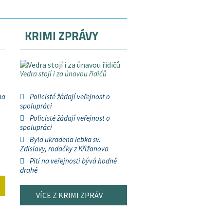
KRIMI ZPRÁVY
Vedra stojí i za únavou řidičů
na
Policisté žádají veřejnost o
spolupráci
Policisté žádají veřejnost o
spolupráci
Byla ukradena lebka sv.
Zdislavy, rodačky z Křižanova
Pití na veřejnosti bývá hodně
drahé
VÍCE Z KRIMI ZPRÁV