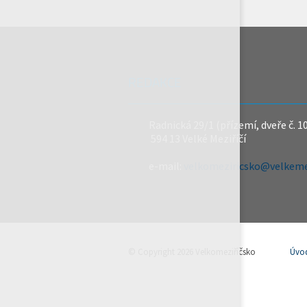
REDAKCE
Radnická 29/1 (přízemí, dveře č. 1
594 13 Velké Meziříčí
e-mail:
velkomeziricsko@velkemez
© Copyright 2026 Velkomeziříčsko
Úvo