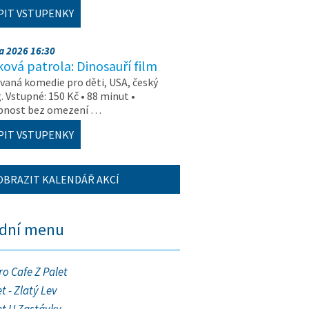
PIT VSTUPENKY
na 2026 16:30
ová patrola: Dinosauří film
aná komedie pro děti, USA, český
. Vstupné: 150 Kč • 88 minut •
upnost bez omezení …
PIT VSTUPENKY
OBRAZIT KALENDÁŘ AKCÍ
ední menu
ro Cafe Z Palet
t - Zlatý Lev