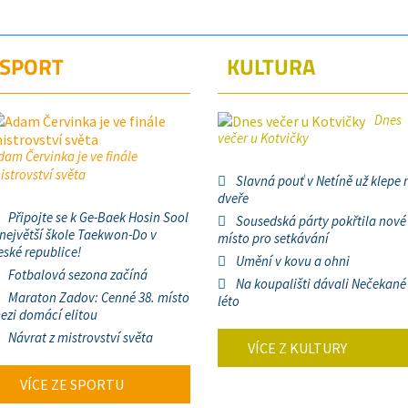
SPORT
KULTURA
Dnes
večer u Kotvičky
dam Červinka je ve finále
istrovství světa
Slavná pouť v Netíně už klepe 
dveře
Připojte se k Ge-Baek Hosin Sool
Sousedská párty pokřtila nové
 největší škole Taekwon-Do v
místo pro setkávání
eské republice!
Umění v kovu a ohni
Fotbalová sezona začíná
Na koupališti dávali Nečekané
Maraton Zadov: Cenné 38. místo
léto
ezi domácí elitou
Návrat z mistrovství světa
VÍCE Z KULTURY
VÍCE ZE SPORTU