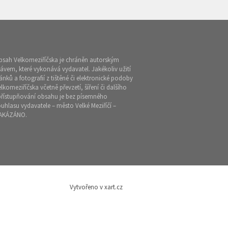
bsah Velkomeziříčska je chráněn autorským
ávem, které vykonává vydavatel. Jakékoliv užití
ánků a fotografií z tištěné či elektronické podoby
lkomeziříčska včetně převzetí, šíření či dalšího
přístupňování obsahu je bez písemného
uhlasu vydavatele – město Velké Meziříčí –
AKÁZÁNO.
Vytvořeno v xart.cz