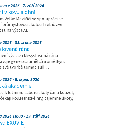
vence 2026 - 7. září 2026
 v kovu a ohni
 Velké Meziříčí ve spolupráci se
í průmyslovou školou Třebíč zve
ost na výstavu…
a 2026 - 31. srpna 2026
slovená rána
ivní výstava Nevyslovená rána
avuje generaci umělců a umělkyň,
ve své tvorbě tematizují…
a 2026 - 8. srpna 2026
cká akademie
 se k letnímu táboru školy čar a kouzel,
 čekají kouzelnické hry, tajemné úkoly,
a…
a 2026 18:00 - 19. září 2026
ava EXUVIE