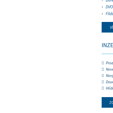
Buf
DVO
Fild
V
INZ
Prod
Nové
Nový
Douč
Hlíd
Z