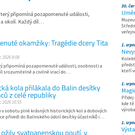
30. čer
Umění
 který připomíná pozapomenuté události,
Muzeum
 a okolí. Každý díl…
Středn
veřejn
nuté okamžiky: Tragédie dcery Tita
1. srpn
Nevy
c 2026 8:08
Kolekt
předst
terý připomíná pozapomenuté události, osobnosti a
kteří 
íl srozumitelně a civilně vrací do…
1. srpn
cká kola přilákala do Balin desítky
Magi
ců z celé republiky
Přidej
c 2026 10:55
kde tě
výrob
y v sobotu plné krásných historických kol a dobových
ce přivedl do Balinského údolí desítky účastníků i…
1. srpn
Výst
 ožily svatoanenskou poutí, v