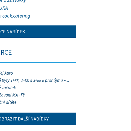
et U Zastávky
JKA
a cook.catering
ÍCE NABÍDEK
ERCE
ej Auto
 byty 1+kk, 2+kk a 3+kk k pronájmu –...
 začátek
ování MA - FY
ání dítěte
OBRAZIT DALŠÍ NABÍDKY