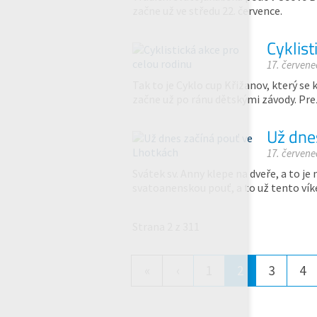
začne už ve středu 22. července.
Cyklist
17. červene
Tak to je Cyklo cup Křižanov, který se k
začne už po ránu dětskými závody. Pre
Už dne
17. červene
Svátek sv. Anny klepe na dveře, a to 
svatoanenskou pouť, a to už tento vík
Strana 2 z 311
«
‹
1
2
3
4