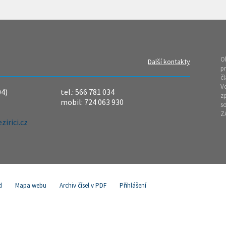
O
Další kontakty
pr
čl
Ve
04)
tel.: 566 781 034
z
mobil: 724 063 930
so
Z
irici.cz
d
Mapa webu
Archiv čísel v PDF
Přihlášení