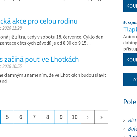
KOU
ická akce pro celou rodinu
9. srp
c 2026 11:28
Tlapk
Animov
oná již zítra, tedy v sobotu 18. července. Cyklo den
dabing
zentace dětských závodů je od 8:30 do 9:15…
příst
s začíná pouť ve Lhotkách
KOU
c 2026 10:55
je neklamným znamením, že ve Lhotkách budou slavit
Z
end.
Pol
5
6
7
8
9
10
›
»
Bist
Bufe