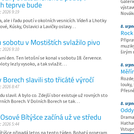
Galeri
h teprve bude
výstav
c 2026 9:19
Nováko
 ale i řadu poutí v okolních vesnicích. Vídeň a Lhotky
vé, Kúsky, Oslavici a Lavičky oslavy…
8. srp
Rock 
 sobotu v Mostištích svlažilo pivo
Připra
muziky
c 2026 9:10
širým
ivní den. Ten letošní se konal v sobotu 18. července.
ploty lezly vysoko, a tak svlažit…
8. srp
Měřín
v Borech slavili sto třicáté výročí
Rozdej
louky,
c 2026 8:47
Přesn
 slavil. A bylo co. Zdejší sbor existuje už rovných sto
Horních Borech. V Dolních Borech se tak…
8. srp
Oddys
 Osové Bítýšce začíná už ve středu
Drama 
Hathaw
c 2026 5:44
Vstupn
ítýšce připadá letos na tento týden. Bohatý program