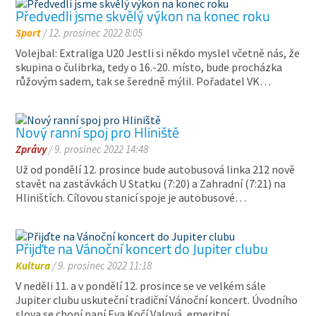
Předvedli jsme skvělý výkon na konec roku
Sport
/ 12. prosinec 2022 8:05
Volejbal: Extraliga U20 Jestli si někdo myslel včetně nás, že
skupina o čulibrka, tedy o 16.-20. místo, bude procházka
růžovým sadem, tak se šeredně mýlil. Pořadatel VK…
Nový ranní spoj pro Hliniště
Zprávy
/ 9. prosinec 2022 14:48
Už od pondělí 12. prosince bude autobusová linka 212 nově
stavět na zastávkách U Statku (7:20) a Zahradní (7:21) na
Hliništích. Cílovou stanicí spoje je autobusové…
Přijďte na Vánoční koncert do Jupiter clubu
Kultura
/ 9. prosinec 2022 11:18
V neděli 11. a v pondělí 12. prosince se ve velkém sále
Jupiter clubu uskuteční tradiční Vánoční koncert. Úvodního
slova se chopí paní Eva Kočí Valová, emeritní…