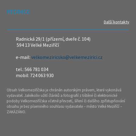
REDAKCE
Další kontakty
Radnická 29/1 (přízemí, dveře č. 104)
594 13 Velké Meziříčí
e-mail:
velkomeziricsko@velkemezirici.cz
tel.: 566 781 034
mobil: 724 063 930
Obsah Velkomeziříčska je chráněn autorským právem, které vykonává
vydavatel. Jakékoliv užití článků a fotografií z tištěné či elektronické
podoby Velkomeziříčska včetně převzetí, šíření či dalšího zpřístupňování
obsahu je bez písemného souhlasu vydavatele – město Velké Meziříčí –
ZAKÁZÁNO.