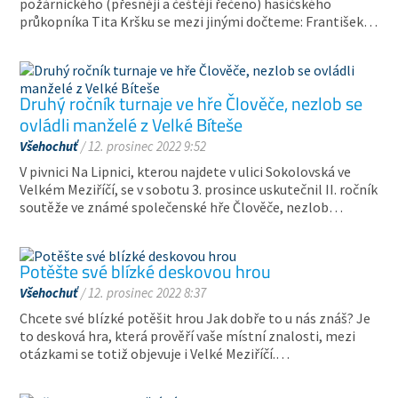
požárnického (přesněji a češtěji řečeno) hasičského
průkopníka Tita Kršku se mezi jinými dočteme: František…
Druhý ročník turnaje ve hře Člověče, nezlob se
ovládli manželé z Velké Bíteše
Všehochuť
/ 12. prosinec 2022 9:52
V pivnici Na Lipnici, kterou najdete v ulici Sokolovská ve
Velkém Meziříčí, se v sobotu 3. prosince uskutečnil II. ročník
soutěže ve známé společenské hře Člověče, nezlob…
Potěšte své blízké deskovou hrou
Všehochuť
/ 12. prosinec 2022 8:37
Chcete své blízké potěšit hrou Jak dobře to u nás znáš? Je
to desková hra, která prověří vaše místní znalosti, mezi
otázkami se totiž objevuje i Velké Meziříčí.…