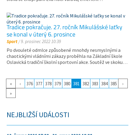
Tradice pokračuje. 27. ročník Mikulášské laťky
se konal v úterý 6. prosince
Sport
/ 9. prosinec 2022 10:39
Po dvouleté odmlce způsobené mnohdy nesmyslnými a
chaotickými vládními zákazy proběhla na Základní škole
Oslavická tradiční školní sportovní akce. Soutěž ve skoku…
«
‹
376
377
378
379
380
381
382
383
384
385
›
»
NEJBLIŽŠÍ UDÁLOSTI