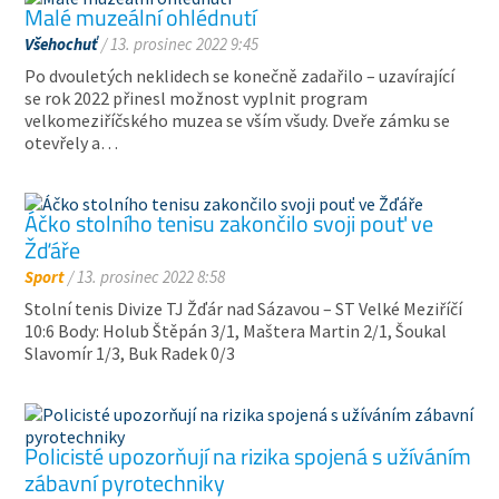
Malé muzeální ohlédnutí
Všehochuť
/ 13. prosinec 2022 9:45
Po dvouletých neklidech se konečně zadařilo – uzavírající
se rok 2022 přinesl možnost vyplnit program
velkomeziříčského muzea se vším všudy. Dveře zámku se
otevřely a…
Áčko stolního tenisu zakončilo svoji pouť ve
Žďáře
Sport
/ 13. prosinec 2022 8:58
Stolní tenis Divize TJ Žďár nad Sázavou – ST Velké Meziříčí
10:6 Body: Holub Štěpán 3/1, Maštera Martin 2/1, Šoukal
Slavomír 1/3, Buk Radek 0/3
Policisté upozorňují na rizika spojená s užíváním
zábavní pyrotechniky