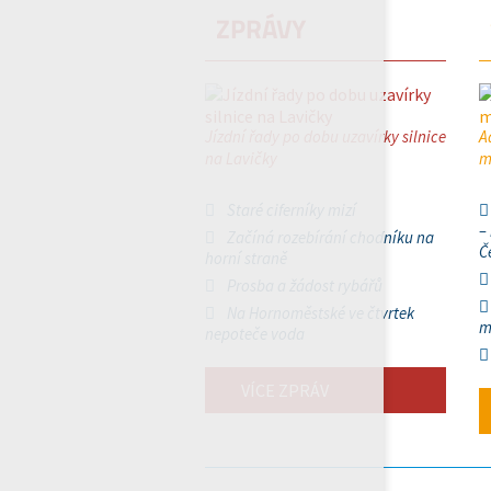
ZPRÁVY
Jízdní řady po dobu uzavírky silnice
A
na Lavičky
m
Staré ciferníky mizí
–
Začíná rozebírání chodníku na
Č
horní straně
Prosba a žádost rybářů
Na Hornoměstské ve čtvrtek
m
nepoteče voda
VÍCE ZPRÁV