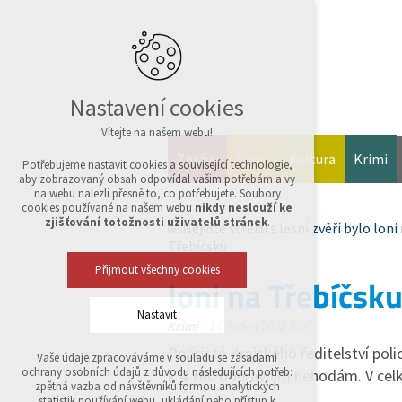
Nastavení cookies
Vítejte na našem webu!
Zprávy
Sport
Kultura
Krimi
Potřebujeme nastavit cookies a související technologie,
aby zobrazovaný obsah odpovídal vašim potřebám a vy
na webu nalezli přesně to, co potřebujete. Soubory
cookies používané na našem webu
nikdy neslouží ke
zjišťování totožnosti uživatelů stránek
.
Přijmout všechny cookies
loni na Třebíčsk
Nastavit
Krimi
/ 14. leden 2022 8:04
Policisté Krajského ředitelství pol
Vaše údaje zpracováváme v souladu se zásadami
Technická cookies
ochrany osobních údajů z důvodu následujících potřeb:
k 4 760 dopravním nehodám. V ce
nutná pro provozování webu
zpětná vazba od návštěvníků formou analytických
udržení kontextu stránek (session): případná
statistik používání webu, ukládání nebo přístup k