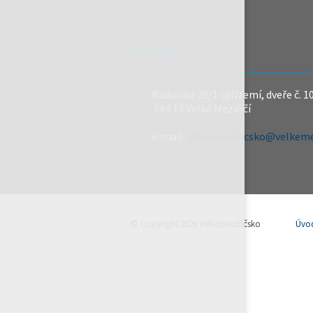
REDAKCE
Radnická 29/1 (přízemí, dveře č. 1
594 13 Velké Meziříčí
e-mail:
velkomeziricsko@velkemez
© Copyright 2026 Velkomeziříčsko
Úvo