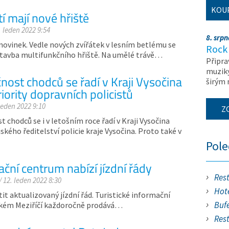
KOU
í mají nové hřiště
. leden 2022 9:54
8. srp
novinek. Vedle nových zvířátek v lesním betlému se
Rock 
stavba multifunkčního hřiště. Na umělé trávě…
Připra
muziky
nost chodců se řadí v Kraji Vysočina
širým
iority dopravních policistů
leden 2022 9:10
Z
 chodců se i v letošním roce řadí v Kraji Vysočina
ského ředitelství policie kraje Vysočina. Proto také v
Pol
ční centrum nabízí jízdní řády
Res
/ 12. leden 2022 8:30
Hote
it aktualizovaný jízdní řád. Turistické informační
Buf
Velkém Meziříčí každoročně prodává…
Res