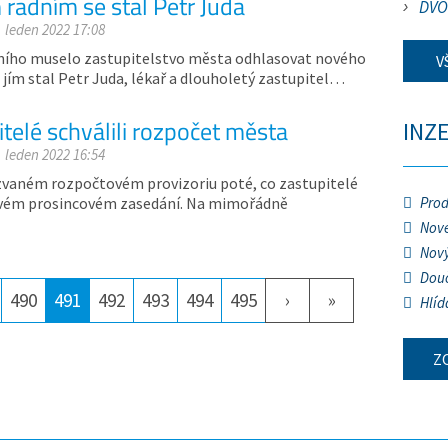
radním se stal Petr Juda
DVO
. leden 2022 17:08
adního muselo zastupitelstvo města odhlasovat nového
V
 jím stal Petr Juda, lékař a dlouholetý zastupitel…
telé schválili rozpočet města
INZ
. leden 2022 16:54
zvaném rozpočtovém provizoriu poté, co zastupitelé
svém prosincovém zasedání. Na mimořádně
Prod
Nové
Nový
Douč
490
491
492
493
494
495
›
»
Hlíd
Z