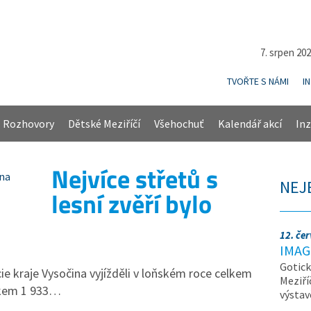
7. srpen 20
TVOŘTE S NÁMI
I
Rozhovory
Dětské Meziříčí
Všehochuť
Kalendář akcí
Inz
Nejvíce střetů s
NEJ
lesní zvěří bylo
u
12. če
IMAG
Gotick
icie kraje Vysočina vyjížděli v loňském roce celkem
Meziří
lkem 1 933…
výsta