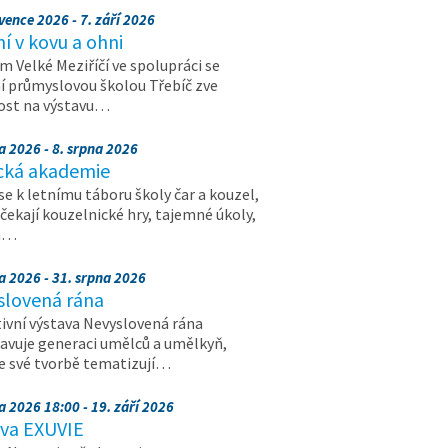
vence 2026 - 7. září 2026
 v kovu a ohni
 Velké Meziříčí ve spolupráci se
í průmyslovou školou Třebíč zve
ost na výstavu…
a 2026 - 8. srpna 2026
cká akademie
 se k letnímu táboru školy čar a kouzel,
 čekají kouzelnické hry, tajemné úkoly,
a…
a 2026 - 31. srpna 2026
slovená rána
ivní výstava Nevyslovená rána
avuje generaci umělců a umělkyň,
ve své tvorbě tematizují…
a 2026 18:00 - 19. září 2026
ava EXUVIE