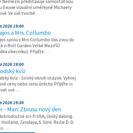
e Nemezis představuje samostatnou
u Exuvie vizuální umělkyně Michaely
vé. Ve své tvorbě…
na 2026 19:00
ajos a Mrs. Collumbo
jos spolu s Mrs Collumbo Vás zvou do
k n Roll Garden Velké Meziříčí
dka obecníku). Přijďte…
na 2026 19:00
odský kvíz
ský kvíz - široký okruh otázek. Vyhrej
vé ceny nebo cenu útěchy. Přijďte si
ovat své…
na 2026 19:30
r - Man: Zbrusu nový den
dobrodružné sci-fi USA, český dabing.
. Holland, Zendaya, S. Sink. Režie D. D.
on. …