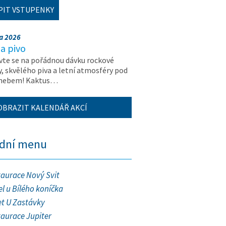
PIT VSTUPENKY
na 2026
a pivo
vte se na pořádnou dávku rockové
, skvělého piva a letní atmosféry pod
 nebem! Kaktus…
OBRAZIT KALENDÁŘ AKCÍ
ední menu
taurace Nový Svit
l u Bílého koníčka
et U Zastávky
taurace Jupiter