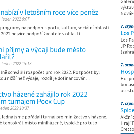
Galeri
výstav
nabízí v letošním roce více peněz
Nováko
. leden 2022 8:07
7. srp
rogramy na podporu sportu, kultury, sociální oblasti
Los P
e 2022 nejvíce podpoří žadatele v oblasti…
Los Pa
JP Roc
mi příjmy a výdaji bude město
(zahrá
ařit?
. leden 2022 15:13
7. srp
Hosp
lně schválili rozpočet pro rok 2022. Rozpočet byl
sou nižší než výdaje, rozdíl je dofinancován…
Hospod
bonuso
otest
ctvo házené zahájilo rok 2022
m turnajem Poex Cup
7. srp
 leden 2022 10:37
Spide
. ledna jsme pořádali turnaj pro minižactvo v házené.
Akční 
tě tentokrát místo miniházené, typické pro tuto
Hrají T
Crett