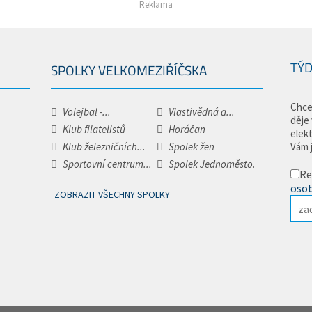
Reklama
TÝD
SPOLKY VELKOMEZIŘÍČSKA
Chce
Volejbal -...
Vlastivědná a...
děje
Klub filatelistů
Horáčan
elek
Klub železničních...
Spolek žen
Vám 
Sportovní centrum...
Spolek Jednoměsto.
Re
osob
ZOBRAZIT VŠECHNY SPOLKY