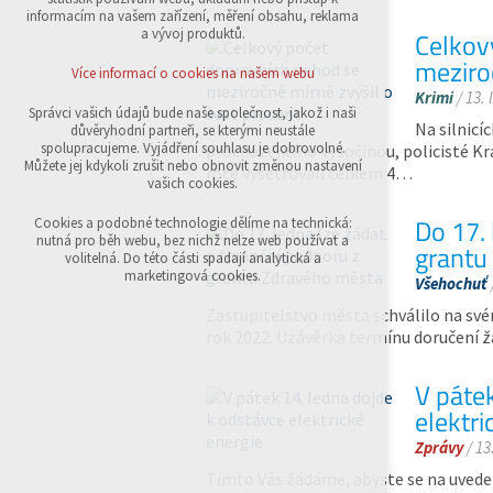
přihlášení, volby jazyka, apod.
informacím na vašem zařízení, měření obsahu, reklama
a vývoj produktů.
Celkov
Volitelná cookies
meziro
analytická pro anonymizované vyhodnocení
Více informací o cookies na našem webu
návštěvnosti
Krimi
/ 13.
marketingová cookies (Google,Sklik)
Správci vašich údajů bude naše společnost, jakož i naši
Na silnicí
důvěryhodní partneři, se kterými neustále
Více informací o cookies na našem webu
spolupracujeme. Vyjádření souhlasu je dobrovolné.
procházejícího Vysočinou, policisté Kr
Můžete jej kdykoli zrušit nebo obnovit změnou nastavení
roce vyšetřovali celkem 4…
vašich cookies.
Přijmout všechny cookies
Do 17. 
Cookies a podobné technologie dělíme na technická:
nutná pro běh webu, bez nichž nelze web používat a
grantu
volitelná. Do této části spadají analytická a
Odmítnout vše
marketingová cookies.
Všehochuť
Zastupitelstvo města schválilo na své
rok 2022. Uzávěrka termínu doručení žá
V páte
elektri
Zprávy
/ 13
Tímto Vás žádáme, abyste se na uvede