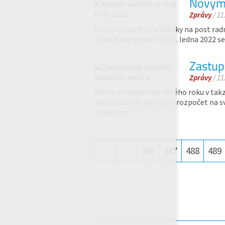
Novým 
Zprávy
/ 11
Po rezignaci Petra Veličky na post r
člena Rady města. Od 11. ledna 2022 se
Zastupi
Zprávy
/ 11
Město vstoupilo do nového roku v tak
neodhlasovali navržený rozpočet na 
svolaném…
«
‹
486
487
488
489