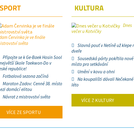
SPORT
KULTURA
Dnes
večer u Kotvičky
dam Červinka je ve finále
istrovství světa
Slavná pouť v Netíně už klepe 
dveře
Připojte se k Ge-Baek Hosin Sool
Sousedská párty pokřtila nové
 největší škole Taekwon-Do v
místo pro setkávání
eské republice!
Umění v kovu a ohni
Fotbalová sezona začíná
Na koupališti dávali Nečekané
Maraton Zadov: Cenné 38. místo
léto
ezi domácí elitou
Návrat z mistrovství světa
VÍCE Z KULTURY
VÍCE ZE SPORTU