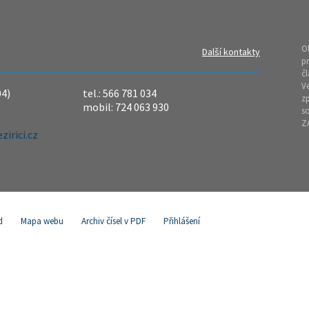
O
Další kontakty
pr
čl
Ve
04)
tel.: 566 781 034
z
mobil: 724 063 930
so
Z
irici.cz
d
Mapa webu
Archiv čísel v PDF
Přihlášení