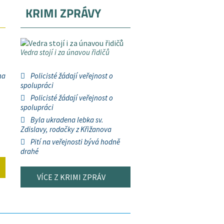
KRIMI ZPRÁVY
Vedra stojí i za únavou řidičů
na
Policisté žádají veřejnost o
spolupráci
Policisté žádají veřejnost o
spolupráci
Byla ukradena lebka sv.
Zdislavy, rodačky z Křižanova
Pití na veřejnosti bývá hodně
drahé
VÍCE Z KRIMI ZPRÁV