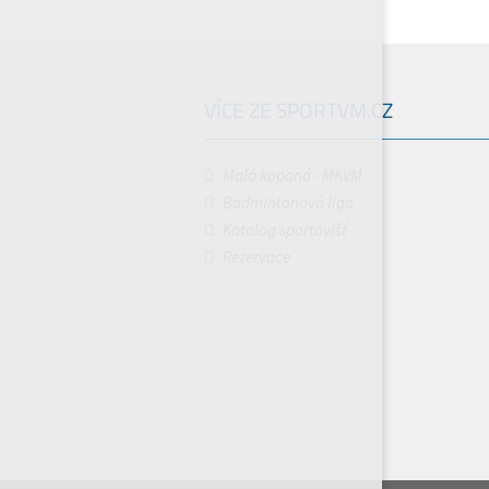
VÍCE ZE SPORTVM.CZ
Malá kopaná - MKVM
Badmintonová liga
Katalog sportovišť
Rezervace