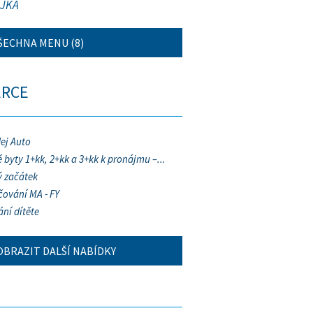
JKA
ŠECHNA MENU (8)
ERCE
ej Auto
 byty 1+kk, 2+kk a 3+kk k pronájmu –...
 začátek
ování MA - FY
ání dítěte
OBRAZIT DALŠÍ NABÍDKY