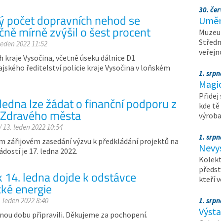
30. čer
ý počet dopravních nehod se
Umění
čně mírně zvýšil o šest procent
Muzeum
Středn
 leden 2022 11:52
veřejn
ch kraje Vysočina, včetně úseku dálnice D1
ajského ředitelství policie kraje Vysočina v loňském
1. srpn
Magi
Přidej
ledna lze žádat o finanční podporu z
kde tě
 Zdravého města
výrob
/ 13. leden 2022 10:54
1. srpn
m zářijovém zasedání výzvu k předkládání projektů na
Nevy
dostí je 17. ledna 2022.
Kolekt
předst
k 14. ledna dojde k odstávce
kteří 
cké energie
. leden 2022 8:40
1. srpn
Výst
nou dobu připravili. Děkujeme za pochopení.