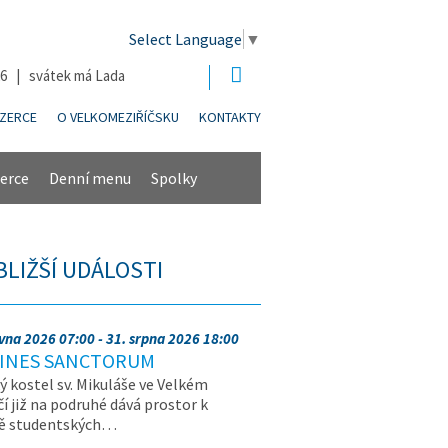
Select Language
▼
26 | svátek má Lada
NZERCE
O VELKOMEZIŘÍČSKU
KONTAKTY
erce
Denní menu
Spolky
BLIŽŠÍ UDÁLOSTI
rvna 2026 07:00 - 31. srpna 2026 18:00
INES SANCTORUM
ý kostel sv. Mikuláše ve Velkém
čí již na podruhé dává prostor k
vě studentských…