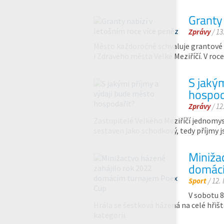
Granty 
Zprávy
/ 13
Město každoročně schvaluje grantové p
i Zdravého města Velké Meziříčí. V roc
S jaký
hospod
Zprávy
/ 12
Zastupitelé Velkého Meziříčí jednomys
sestaven jako schodkový, tedy příjmy j
Miniža
domácí
Sport
/ 12.
V sobotu 8
Hrála se šestková házená na celé hřiš
kategorii.