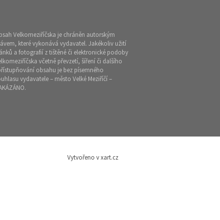
bsah Velkomeziříčska je chráněn autorským
ávem, které vykonává vydavatel. Jakékoliv užití
ánků a fotografií z tištěné či elektronické podoby
lkomeziříčska včetně převzetí, šíření či dalšího
přístupňování obsahu je bez písemného
uhlasu vydavatele – město Velké Meziříčí –
AKÁZÁNO.
Vytvořeno v xart.cz