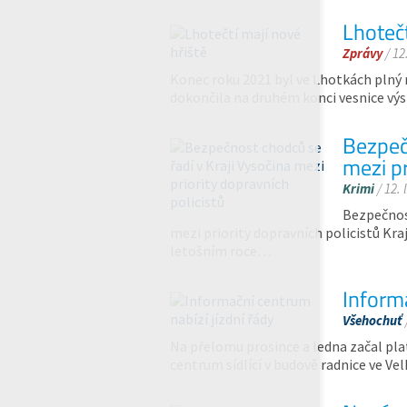
Lhotečt
Zprávy
/ 12
Konec roku 2021 byl ve Lhotkách plný 
dokončila na druhém konci vesnice vý
Bezpeč
mezi pr
Krimi
/ 12. 
Bezpečnost
mezi priority dopravních policistů Kraj
letošním roce…
Informa
Všehochuť
Na přelomu prosince a ledna začal plat
centrum sídlící v budově radnice ve 