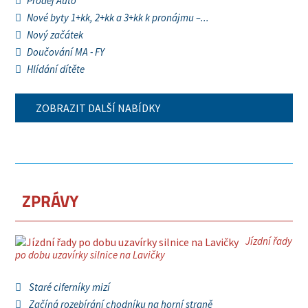
Prodej Auto
Nové byty 1+kk, 2+kk a 3+kk k pronájmu –...
Nový začátek
Doučování MA - FY
Hlídání dítěte
ZOBRAZIT DALŠÍ NABÍDKY
ZPRÁVY
Jízdní řady
po dobu uzavírky silnice na Lavičky
Staré ciferníky mizí
Začíná rozebírání chodníku na horní straně