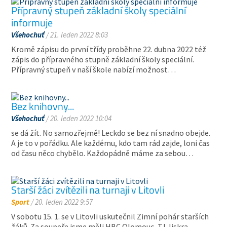
Přípravný stupeň základní školy speciální
informuje
Všehochuť
/ 21. leden 2022 8:03
Kromě zápisu do první třídy proběhne 22. dubna 2022 též
zápis do přípravného stupně základní školy speciální.
Přípravný stupeň v naší škole nabízí možnost…
Bez knihovny...
Všehochuť
/ 20. leden 2022 10:04
se dá žít. No samozřejmě! Leckdo se bez ní snadno obejde.
A je to v pořádku. Ale každému, kdo tam rád zajde, loni čas
od času něco chybělo. Každopádně máme za sebou…
Starší žáci zvítězili na turnaji v Litovli
Sport
/ 20. leden 2022 9:57
V sobotu 15. 1. se v Litovli uskutečnil Zimní pohár starších
žáků. Za soupeře jsme měli HBC Olomouc, TJ Jiskra