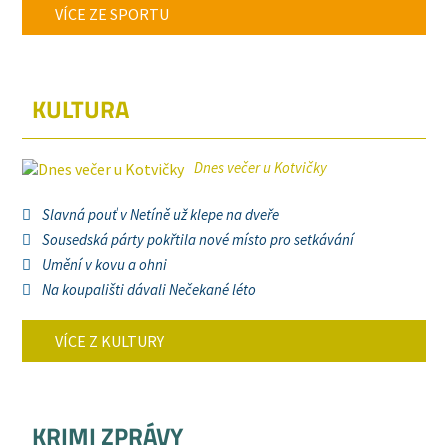
VÍCE ZE SPORTU
KULTURA
Dnes večer u Kotvičky
Slavná pouť v Netíně už klepe na dveře
Sousedská párty pokřtila nové místo pro setkávání
Umění v kovu a ohni
Na koupališti dávali Nečekané léto
VÍCE Z KULTURY
KRIMI ZPRÁVY