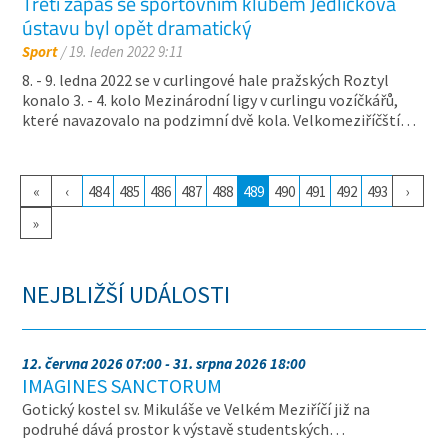
Třetí zápas se sportovním klubem Jedličkova
ústavu byl opět dramatický
Sport
/ 19. leden 2022 9:11
8. - 9. ledna 2022 se v curlingové hale pražských Roztyl
konalo 3. - 4. kolo Mezinárodní ligy v curlingu vozíčkářů,
které navazovalo na podzimní dvě kola. Velkomeziříčští…
«
‹
484
485
486
487
488
489
490
491
492
493
›
»
NEJBLIŽŠÍ UDÁLOSTI
12. června 2026 07:00 - 31. srpna 2026 18:00
IMAGINES SANCTORUM
Gotický kostel sv. Mikuláše ve Velkém Meziříčí již na
podruhé dává prostor k výstavě studentských…