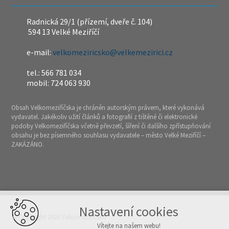
Radnická 29/1 (přízemí, dveře č. 104)
594 13 Velké Meziříčí
e-mail:
velkomeziricsko@velkemezirici.cz
tel.: 566 781 034
mobil: 724 063 930
Obsah Velkomeziříčska je chráněn autorským právem, které vykonává
vydavatel. Jakékoliv užití článků a fotografií z tištěné či elektronické
podoby Velkomeziříčska včetně převzetí, šíření či dalšího zpřístupňování
obsahu je bez písemného souhlasu vydavatele – město Velké Meziříčí –
ZAKÁZÁNO.
Nastavení cookies
© Copyright 2026 Velkomeziříčsko
Vítejte na našem webu!