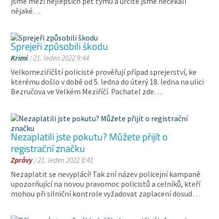
jsme mezi nejlepších pět týmů a určitě jsme nečekali
nějaké…
Sprejeři způsobili škodu
Krimi
/ 21. leden 2022 9:44
Velkomeziříčští policisté prověřují případ sprejerství, ke
kterému došlo v době od 5. ledna do úterý 18. ledna na ulici
Bezručova ve Velkém Meziříčí. Pachatel zde…
Nezaplatili jste pokutu? Můžete přijít o
registrační značku
Zprávy
/ 21. leden 2022 8:41
Nezaplatit se nevyplácí! Tak zní název policejní kampaně
upozorňující na novou pravomoc policistů a celníků, kteří
mohou při silniční kontrole vyžadovat zaplacení dosud…