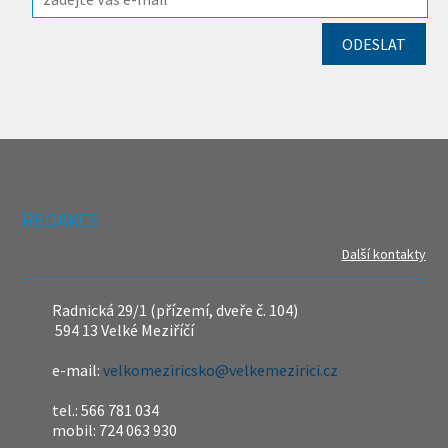
REDAKCE
Další kontakty
Radnická 29/1 (přízemí, dveře č. 104)
594 13 Velké Meziříčí
e-mail:
velkomeziricsko@velkemezirici.cz
tel.: 566 781 034
mobil: 724 063 930