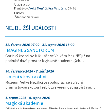
Ulice a čp.
Františkov,
Velké Meziříčí
,
Kraj Vysočina
, 594 01
Okres
Žďár nad Sázavou
NEJBLIŽŠÍ UDÁLOSTI
12. června 2026 07:00 - 31. srpna 2026 18:00
IMAGINES SANCTORUM
Gotický kostel sv. Mikuláše ve Velkém Meziříčí již na
podruhé dává prostor k výstavě studentských…
30. července 2026 - 7. září 2026
Umění v kovu a ohni
Muzeum Velké Meziříčí ve spolupráci se Střední
průmyslovou školou Třebíč zve veřejnost na výstavu…
1. srpna 2026 - 8. srpna 2026
Magická akademie
Přidej se k letnímu táboru školy čar a kouzel, kde tě čekají