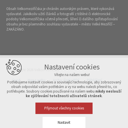
Obsah Velkomeziříčska je chráněn autorským právem, které vykonává
vydavatel. Jakékoliv užití článků a fotografií z tištěné či elektronické
podoby Velkomeziříčska včetně převzetí, šíření či dalšího zpřístupňování
obsahu je bez písemného souhlasu vydavatele – město Velké Meziříčí –
ZAKÁZÁNO.
Nastavení cookies
© Copyright 2026 Velkomeziříčsko
Vítejte na našem webu!
Úvod
Mapa webu
Archiv čísel v PDF
Přihlášení
Potřebujeme nastavit cookies a související technologie, aby zobrazovaný
obsah odpovídal vašim potřebám a vy na webu nalezli přesně to, co
potřebujete. Soubory cookies používané na našem webu
nikdy neslouží
Vytvořeno v xart.cz
ke zjišťování totožnosti uživatelů stránek
.
Přijmout všechny cookies
Nastavit