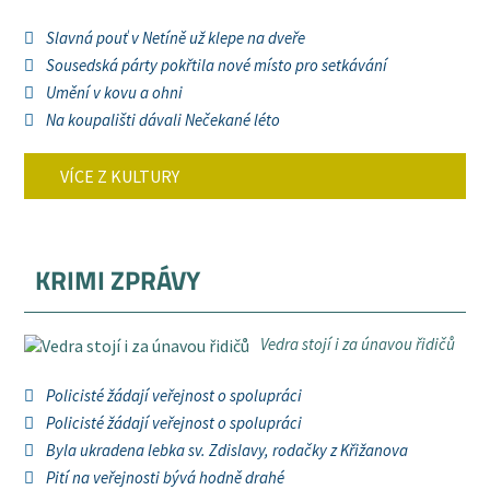
Slavná pouť v Netíně už klepe na dveře
Sousedská párty pokřtila nové místo pro setkávání
Umění v kovu a ohni
Na koupališti dávali Nečekané léto
VÍCE Z KULTURY
KRIMI ZPRÁVY
Vedra stojí i za únavou řidičů
Policisté žádají veřejnost o spolupráci
Policisté žádají veřejnost o spolupráci
Byla ukradena lebka sv. Zdislavy, rodačky z Křižanova
Pití na veřejnosti bývá hodně drahé