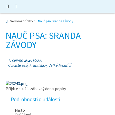
Velkomeziříčsko
Nauč psa: Sranda závody
NAUČ PSA: SRANDA
ZÁVODY
7. června 2026 09:00
Cvičiště psů, Františkov, Velké Meziříčí
Přijďte si užít zábavný den s pejsky.
Podrobnosti o události
Místo
Cvičiště psů