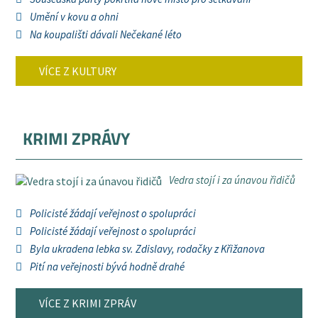
Umění v kovu a ohni
Na koupališti dávali Nečekané léto
VÍCE Z KULTURY
KRIMI ZPRÁVY
Vedra stojí i za únavou řidičů
Policisté žádají veřejnost o spolupráci
Policisté žádají veřejnost o spolupráci
Byla ukradena lebka sv. Zdislavy, rodačky z Křižanova
Pití na veřejnosti bývá hodně drahé
VÍCE Z KRIMI ZPRÁV