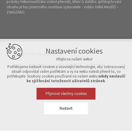
podoby Velkomeziříčska včetně převzetí, šíření či dalšího zpřístupňování
obsahu je bez písemného souhlasu vydavatele – město Velké Meziříčí –
ZAKÁZÁNO.
Nastavení cookies
© Copyright 2026 Velkomeziříčsko
Vítejte na našem webu!
Úvod
Mapa webu
Archiv čísel v PDF
Přihlášení
Potřebujeme nastavit cookies a související technologie, aby zobrazovaný
obsah odpovídal vašim potřebám a vy na webu nalezli přesně to, co
potřebujete. Soubory cookies používané na našem webu
nikdy neslouží
Vytvořeno v xart.cz
ke zjišťování totožnosti uživatelů stránek
.
Přijmout všechny cookies
Nastavit
Technická cookies
nutná pro provozování webu