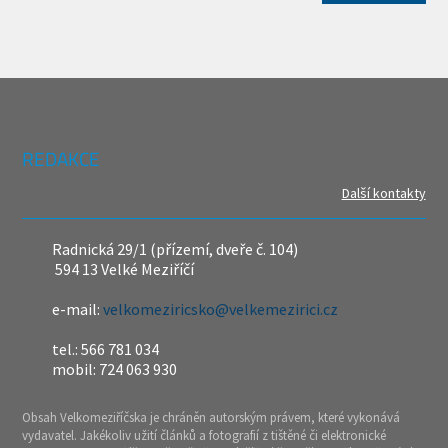
REDAKCE
Další kontakty
Radnická 29/1 (přízemí, dveře č. 104)
594 13 Velké Meziříčí
e-mail:
velkomeziricsko@velkemezirici.cz
tel.: 566 781 034
mobil: 724 063 930
Obsah Velkomeziříčska je chráněn autorským právem, které vykonává
vydavatel. Jakékoliv užití článků a fotografií z tištěné či elektronické