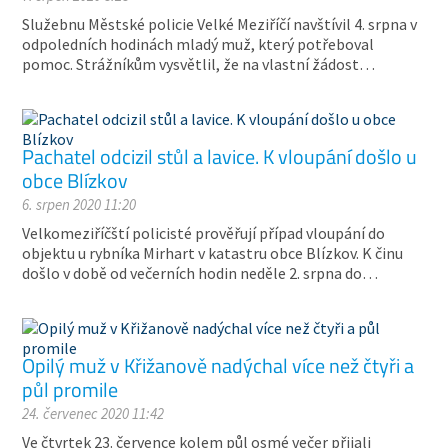
Služebnu Městské policie Velké Meziříčí navštívil 4. srpna v
odpoledních hodinách mladý muž, který potřeboval
pomoc. Strážníkům vysvětlil, že na vlastní žádost…
Pachatel odcizil stůl a lavice. K vloupání došlo u
obce Blízkov
6. srpen 2020 11:20
Velkomeziříčští policisté prověřují případ vloupání do
objektu u rybníka Mirhart v katastru obce Blízkov. K činu
došlo v době od večerních hodin neděle 2. srpna do…
Opilý muž v Křižanově nadýchal více než čtyři a
půl promile
24. červenec 2020 11:42
Ve čtvrtek 23. července kolem půl osmé večer přijali