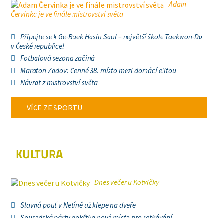
Adam
Červinka je ve finále mistrovství světa
Připojte se k Ge-Baek Hosin Sool – největší škole Taekwon-Do
v České republice!
Fotbalová sezona začíná
Maraton Zadov: Cenné 38. místo mezi domácí elitou
Návrat z mistrovství světa
VÍCE ZE SPORTU
KULTURA
Dnes večer u Kotvičky
Slavná pouť v Netíně už klepe na dveře
Sousedská párty pokřtila nové místo pro setkávání