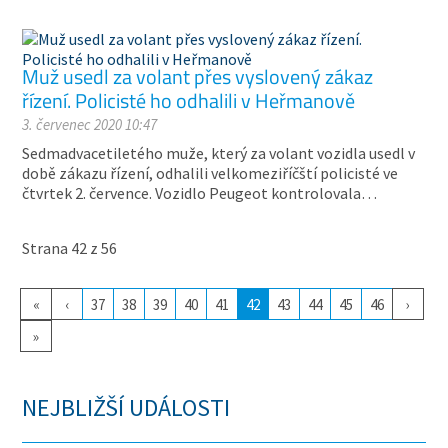
Muž usedl za volant přes vyslovený zákaz
řízení. Policisté ho odhalili v Heřmanově
3. červenec 2020 10:47
Sedmadvacetiletého muže, který za volant vozidla usedl v
době zákazu řízení, odhalili velkomeziříčští policisté ve
čtvrtek 2. července. Vozidlo Peugeot kontrolovala…
Strana 42 z 56
«
‹
37
38
39
40
41
42
43
44
45
46
›
»
NEJBLIŽŠÍ UDÁLOSTI