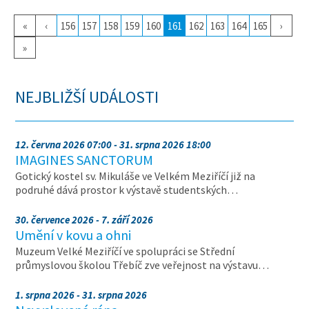
«
‹
156
157
158
159
160
161
162
163
164
165
›
»
NEJBLIŽŠÍ UDÁLOSTI
12. června 2026 07:00 - 31. srpna 2026 18:00
IMAGINES SANCTORUM
Gotický kostel sv. Mikuláše ve Velkém Meziříčí již na
podruhé dává prostor k výstavě studentských…
30. července 2026 - 7. září 2026
Umění v kovu a ohni
Muzeum Velké Meziříčí ve spolupráci se Střední
průmyslovou školou Třebíč zve veřejnost na výstavu…
1. srpna 2026 - 31. srpna 2026