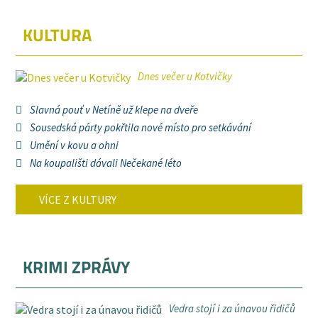
KULTURA
Dnes večer u Kotvičky
Slavná pouť v Netíně už klepe na dveře
Sousedská párty pokřtila nové místo pro setkávání
Umění v kovu a ohni
Na koupališti dávali Nečekané léto
VÍCE Z KULTURY
KRIMI ZPRÁVY
Vedra stojí i za únavou řidičů