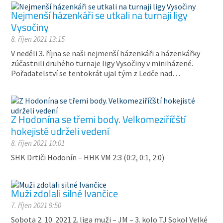
Nejmenší házenkáři se utkali na turnaji ligy
Vysočiny
8. říjen 2021 13:15
V neděli 3. října se naši nejmenší házenkáři a házenkářky
zúčastnili druhého turnaje ligy Vysočiny v miniházené.
Pořadatelství se tentokrát ujal tým z Ledče nad…
Z Hodonína se třemi body. Velkomeziříčští
hokejisté udrželi vedení
8. říjen 2021 10:01
SHK Drtiči Hodonín – HHK VM 2:3 (0:2, 0:1, 2:0)
Muži zdolali silné Ivančice
7. říjen 2021 9:50
Sobota 2. 10. 2021 2. liga muži – JM – 3. kolo TJ Sokol Velké