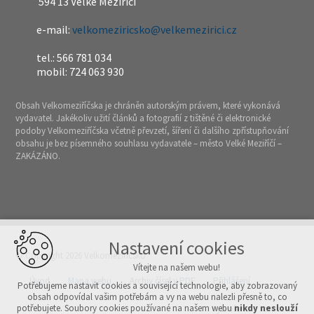
594 13 Velké Meziříčí
e-mail:
velkomeziricsko@velkemezirici.cz
tel.: 566 781 034
mobil: 724 063 930
Obsah Velkomeziříčska je chráněn autorským právem, které vykonává
vydavatel. Jakékoliv užití článků a fotografií z tištěné či elektronické
podoby Velkomeziříčska včetně převzetí, šíření či dalšího zpřístupňování
obsahu je bez písemného souhlasu vydavatele – město Velké Meziříčí –
ZAKÁZÁNO.
Nastavení cookies
© Copyright 2026 Velkomeziříčsko
Vítejte na našem webu!
Úvod
Mapa webu
Archiv čísel v PDF
Přihlášení
Potřebujeme nastavit cookies a související technologie, aby zobrazovaný
obsah odpovídal vašim potřebám a vy na webu nalezli přesně to, co
potřebujete. Soubory cookies používané na našem webu
nikdy neslouží
Vytvořeno v xart.cz