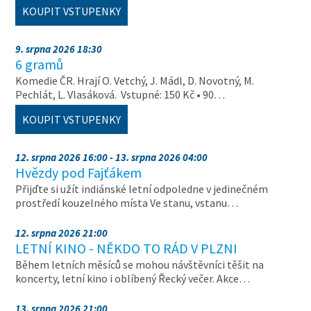
KOUPIT VSTUPENKY
9. srpna 2026 18:30
6 gramů
Komedie ČR. Hrají O. Vetchý, J. Mádl, D. Novotný, M.
Pechlát, L. Vlasáková. Vstupné: 150 Kč • 90…
KOUPIT VSTUPENKY
12. srpna 2026 16:00 - 13. srpna 2026 04:00
Hvězdy pod Fajťákem
Přijďte si užít indiánské letní odpoledne v jedinečném
prostředí kouzelného místa Ve stanu, vstanu…
12. srpna 2026 21:00
LETNÍ KINO - NĚKDO TO RÁD V PLZNI
Během letních měsíců se mohou návštěvníci těšit na
koncerty, letní kino i oblíbený Řecký večer. Akce…
13. srpna 2026 21:00