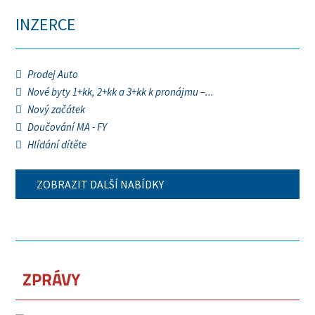
INZERCE
Prodej Auto
Nové byty 1+kk, 2+kk a 3+kk k pronájmu –...
Nový začátek
Doučování MA - FY
Hlídání dítěte
ZOBRAZIT DALŠÍ NABÍDKY
ZPRÁVY