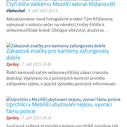
Čtyři klíče Velkému Meziříčí sebrali Křižanovští
Všehochuť
/ 8. září 2015 10:13
Aktualizováno: nová fotogalerie a video Tým Křižanova
vybojoval v sobotu večer na náměstí trofej 4 klíče k
velkomeziříčské bráně. Obhájce vítězství, družstvo…
Zákazové značky pro kamiony zafungovaly
dobře
Zprávy
/ 7. září 2015 14:46
Řidiči kamionů zatím velkomeziříčský zákaz tranzitu
dodržují. Vyplynulo to z policejních kontrol prvního
zářijového týdne, o jejichž výsledku policisté informovali…
Uprchlíci v Meziříčí ubytovaní nejsou, vyvrací
fámu policie
Zprávy
/ 7. září 2015 14:18
Současná zvířená atmosféra kolem uprchlíků naplňuje lidi