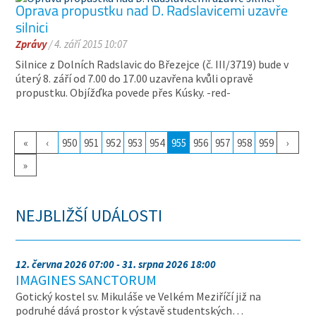
Oprava propustku nad D. Radslavicemi uzavře
silnici
Zprávy
/ 4. září 2015 10:07
Silnice z Dolních Radslavic do Březejce (č. III/3719) bude v
úterý 8. září od 7.00 do 17.00 uzavřena kvůli opravě
propustku. Objížďka povede přes Kúsky. -red-
«
‹
950
951
952
953
954
955
956
957
958
959
›
»
NEJBLIŽŠÍ UDÁLOSTI
12. června 2026 07:00 - 31. srpna 2026 18:00
IMAGINES SANCTORUM
Gotický kostel sv. Mikuláše ve Velkém Meziříčí již na
podruhé dává prostor k výstavě studentských…