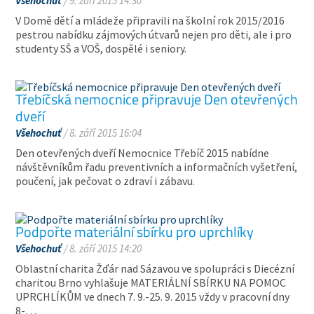
Všehochuť
/ 9. září 2015 14:30
V Domě dětí a mládeže připravili na školní rok 2015/2016
pestrou nabídku zájmových útvarů nejen pro děti, ale i pro
studenty SŠ a VOŠ, dospělé i seniory.
Třebíčská nemocnice připravuje Den otevřených
dveří
Všehochuť
/ 8. září 2015 16:04
Den otevřených dveří Nemocnice Třebíč 2015 nabídne
návštěvníkům řadu preventivních a informačních vyšetření,
poučení, jak pečovat o zdraví i zábavu.
Podpořte materiální sbírku pro uprchlíky
Všehochuť
/ 8. září 2015 14:20
Oblastní charita Žďár nad Sázavou ve spolupráci s Diecézní
charitou Brno vyhlašuje MATERIÁLNÍ SBÍRKU NA POMOC
UPRCHLÍKŮM ve dnech 7. 9.-25. 9. 2015 vždy v pracovní dny
8-…