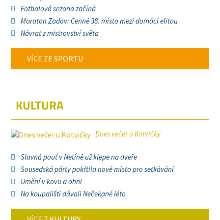
Fotbalová sezona začíná
Maraton Zadov: Cenné 38. místo mezi domácí elitou
Návrat z mistrovství světa
VÍCE ZE SPORTU
KULTURA
Dnes večer u Kotvičky
Slavná pouť v Netíně už klepe na dveře
Sousedská párty pokřtila nové místo pro setkávání
Umění v kovu a ohni
Na koupališti dávali Nečekané léto
VÍCE Z KULTURY