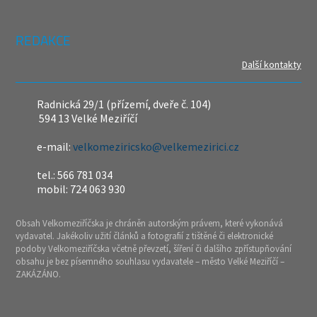
REDAKCE
Další kontakty
Radnická 29/1 (přízemí, dveře č. 104)
594 13 Velké Meziříčí
e-mail:
velkomeziricsko@velkemezirici.cz
tel.: 566 781 034
mobil: 724 063 930
Obsah Velkomeziříčska je chráněn autorským právem, které vykonává
vydavatel. Jakékoliv užití článků a fotografií z tištěné či elektronické
podoby Velkomeziříčska včetně převzetí, šíření či dalšího zpřístupňování
obsahu je bez písemného souhlasu vydavatele – město Velké Meziříčí –
ZAKÁZÁNO.