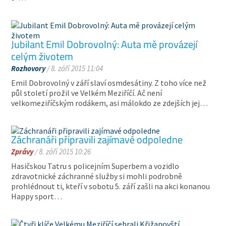
Jubilant Emil Dobrovolný: Auta mě provázejí
celým životem
Rozhovory
/ 8. září 2015 11:04
Emil Dobrovolný v září slaví osmdesátiny. Z toho více než
půl století prožil ve Velkém Meziříčí. Ač není
velkomeziříčským rodákem, asi málokdo ze zdejších jej…
Záchranáři připravili zajímavé odpoledne
Zprávy
/ 8. září 2015 10:26
Hasičskou Tatru s policejním Superbem a vozidlo
zdravotnické záchranné služby si mohli podrobně
prohlédnout ti, kteří v sobotu 5. září zašli na akci konanou
Happy sport…